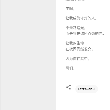
主啊，
让我成为守灯的人。
不是制造光，
而是守护你所点燃的光。
让我的生命
在夜间仍然发亮，
因为你在其中。
阿们。
Tetzaveh-1
评
论