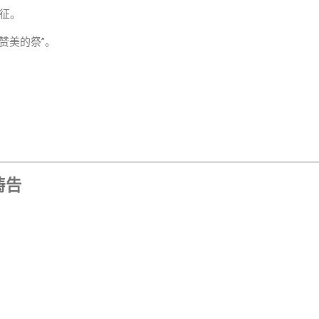
征。
上赞美的祭”。
 祷告