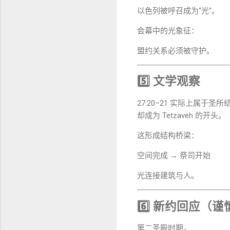
以色列被呼召成为“光”。
会幕中的光象征：
盟约关系必须被守护。
5️⃣ 文学观察
27:20–21 实际上属于圣
却成为 Tetzaveh 的开头。
这形成结构桥梁：
空间完成 → 祭司开始
光连接建筑与人。
6️⃣ 新约回应（谨
第二圣殿时期，