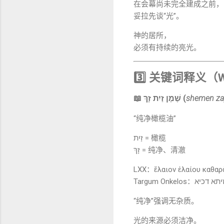
在会幕尚未完全建成之前，
妥拉先谈“光”。
神的居所，
必须有持续的亮光。
3️⃣ 关键词释义（Wo
📖 שֶׁמֶן זַיִת זָךְ (
shemen zay
“纯净橄榄油”
זַיִת = 橄榄
זָךְ = 纯净、清澈
LXX：ἔλαιον ἐλαίου καθαρ
Targum Onkelos：א
“纯净”强调无杂质。
光的来源必须洁净。