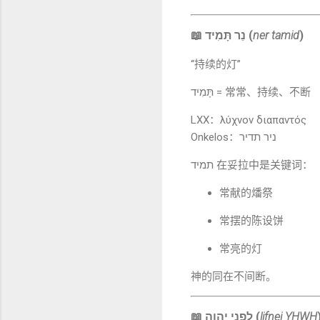
📖 נֵר תָּמִיד (
ner tamid
)
“持续的灯”
תָּמִיד = 常常、持续、不断
LXX：λύχνον διαπαντός
Onkelos：ניר תדיר
תמיד 在妥拉中是关键词：
常献的燔祭
常摆的陈设饼
常亮的灯
神的同在不间断。
📖 לְפָנֵי יְהוָה (
lifnei YHWH