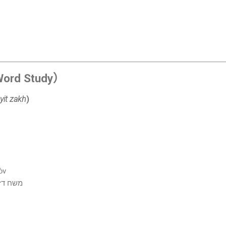
rd Study）
it zakh
)
ὸν
משח דזיתא דכי