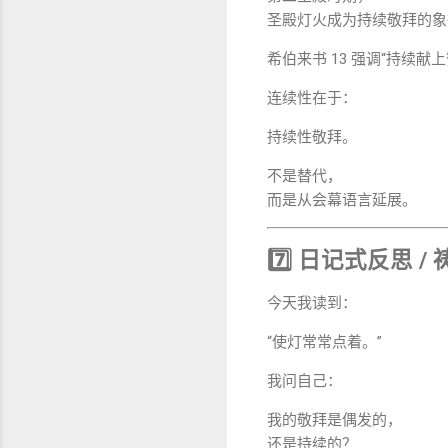
圣殿灯火成为持续敬拜的象
希伯来书 13 强调“持续献
连续性在于：
持续性敬拜。
不是替代，
而是从会幕语言延展。
7️⃣ 日记式反思 /
今天我读到：
“使灯常常点着。”
我问自己：
我的敬拜是偶发的，
还是持续的？