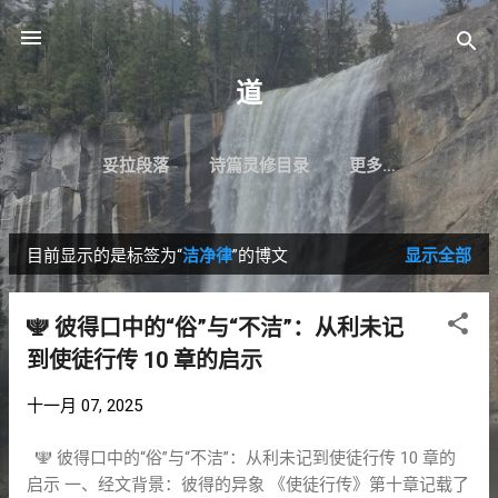
跳至主要内容
道
妥拉段落
诗篇灵修目录
更多…
目前显示的是标签为“
洁净律
”的博文
显示全部
博
文
🕎 彼得口中的“俗”与“不洁”：从利未记
到使徒行传 10 章的启示
十一月 07, 2025
🕎 彼得口中的“俗”与“不洁”：从利未记到使徒行传 10 章的
启示 一、经文背景：彼得的异象 《使徒行传》第十章记载了