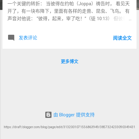
一个关键的转折： 当彼得在约帕（Joppa）祷告时， 看见天
开了，有一块布降下，里面有各样的走兽、昆虫、飞鸟。 有
声音对他说： “彼得，起来，宰了吃！”（徒 10:13） 但彼得
回答： “主啊，绝对不可！因为**凡俗（κοινόν）或不洁
（ἀκάθαρτον）**的物，我从来没有吃过。”（徒 10:14） 这
发表评论
阅读全文
个回答，体现了彼得作为一位虔诚犹太人的习惯与身份认
同。 但神对他说： “神所洁净的（ὁ θεὸς ἐκαθάρισεν），你
不可当作俗的（μὴ κοίνου）。”（徒 10:15） 这场异象不仅是
更多博文
食物律法的讨论，更是 跨越以色列与外邦界限的神学转折点
。 而关键，就在于两个希腊词的区分： κοινός（俗的） 与
ἀκάθαρτος（不洁的） 。 二、两个关键字：κοινός 与
ἀκάθαρτος 1️⃣ κοινός（Koinos）——“俗的、平凡的” 词源来
自 κοινός ，意为“共同的、普通的、未分别为圣的”。 在犹太
律法语境中，它指那些 并非天生污秽、但被接触或混杂而失
去圣洁状态 的东西。 例如： 若圣物被误触俗物，就被“污
由 Blogger 提供支持
染”； 若洁净的人接触了礼仪上的不洁者，他暂时变
“common”。 因此，“俗”强调 圣与凡之间的界线被模糊 。 在
https://draft.blogger.com/blog/page/edit/3132001071556863949/3857324233090349431
《七十士译本》（LXX）中，κοινός 常用于希伯来语
חֹל（chol） ， 意即“普通的”或“非圣的”。 这词并非道德意义