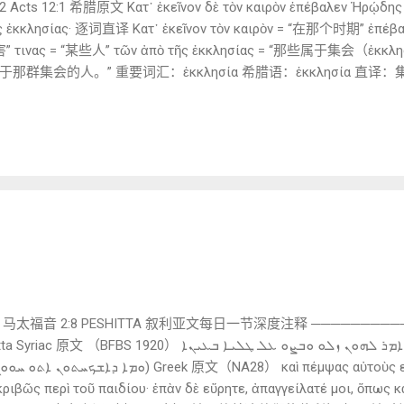
ts 12:1 希腊原文 Κατ᾽ ἐκεῖνον δὲ τὸν καιρὸν ἐπέβαλεν Ἡρῴδης ὁ
ῆς ἐκκλησίας· 逐词直译 Κατ᾽ ἐκεῖνον τὸν καιρὸν = “在那个时期” ἐπέβα
害” τινας = “某些人” τῶν ἀπὸ τῆς ἐκκλησίας = “那些属于集会（ἐκ
集会的人。” 重要词汇：ἐκκλησία 希腊语：ἐκκλησία 直译：
λεν δὲ Ἰάκωβον τὸν ἀδελφὸν Ἰωάννου μαχαίρῃ. 逐词直译 ἀνεῖλεν
的兄弟雅各。” 二、Acts 12:3 ——核心争议句 希腊原文 ἰδὼν δὲ ὅτι ἀ
λαβεῖν καὶ Πέτρον· ἦσαν δὲ αἱ ἡμέραι τῶν ἀζύμων 逐词直译 ἰδὼν 
δαίοις = “对犹太人而言” προσέθετο = “他又加上” συλλαβεῖν = 
彼得。那时正是无酵节。” 关键词分...
 马太福音 2:8 PESHITTA 叙利亚文每日一节深度注释 ─────────
ܘܫܕܪ ܐܢܘܢ ܠܒܝܬܠܚܡ ܘܐܡܪ ܠܗܘܢ ܙܠܘ ܘܒܨܘ ܥܠ ܛܠܝܐ ܒܥܝܢ
ριβῶς περὶ τοῦ παιδίου· ἐπὰν δὲ εὕρητε, ἀπαγγείλατέ μοι, ὅπως