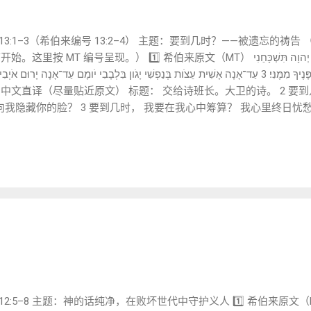
y 1 诗篇 13:1–3（希伯来编号 13:2–4） 主题：要到几时？——被遗忘
 希伯来原文（MT） לַמְנַצֵּחַ מִזְמֹור לְדָוִד׃ 2 עַד־אָנָה יְהוָה תִּשְׁכָּחֵנִי
向我隐藏你的脸？ 3 要到几时， 我要在我心中筹算？ 我心里终日忧
回答我， 耶和华我的神； 使我的眼睛发光， 免得我睡了死亡之觉。 3️
 → 新约中同样用语（启示录 6:10） 📌 这是盟约内部的哀诉。 只有仍
传统认为： 当神隐藏脸，是试炼，不是抛弃。 🔎 ③ אָשִׁית עֵצֹות (我筹算) 字面意思：
 反复思考 自己想办法 ...
2:5–8 主题：神的话纯净，在败坏世代中守护义人 1️⃣ 希伯来原文（MT） 5  עֲנִיִּים מֵאַנְקַת