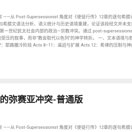
从 Post-Supersessionist 角度对《使徒行传》12章的逐句
 的逐句希腊文语法分析、语义统计与历史语境重建，论证该段经文并未
纪犹太社会内部的政治—宗教冲突。通过 post-supersessionis
受压的叙事，而非“教会取代以色列”的神学转折。 一、文本语境与叙事结
7：耶路撒冷阶段 Acts 8–11：逼迫与扩展 Acts 12：希律的压制与神的
 不是“以色列弃绝”的神学转折点，而是： 叙事中的权力冲突高潮。 二
ον δὲ τὸν καιρὸν ἐπέβαλεν Ἡρῴδης ὁ βασιλεὺς τὰς χεῖρας κακῶσα
βαλεν … τὰς χεῖρας → LXX 中常用于“施暴”“攻击”（参 创 37:22） 
 ἐκκλησίας → “那些出自 ἐκκλησία 的人” 这里的 ἐκκλησία 
ἰδὼν δὲ ὅτι ἀρεστόν ἐστιν τοῖς Ἰουδαίοις προσέθετο συλλ
治效果。 2️⃣ ἀρεστόν 中性形容词。 并非 θεολογικὸς κρίσις
的弥赛亚冲突-普通版
从 Post-Supersessionist 角度对《使徒行传》12章的逐