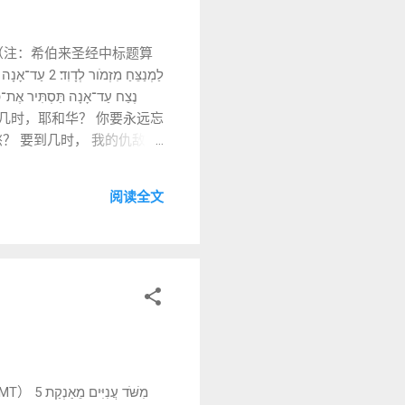
的祷告 （注：希伯来圣经中标题算
愁？ 要到几时， 我的仇敌高
⃣ 关键词释义（Word
阅读全文
然信神的人，才会问“要到几
מִשֹּׁד