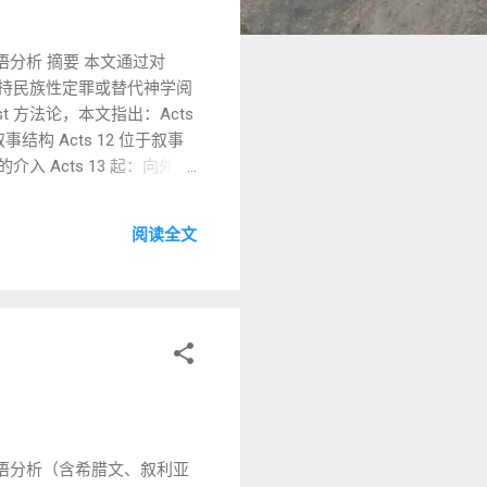
希腊语分析 摘要 本文通过对
支持民族性定罪或替代神学阅
t 方法论，本文指出：Acts
构 Acts 12 位于叙事
介入 Acts 13 起：向外邦
、逐句希腊语分析 以下使用
ί τινας τῶν ἀπὸ τῆς
阅读全文
κακῶσαί（不定式） → 目的结
仍是犹太语境内的集会用语（参 LXX
αβεῖν καὶ Πέτρον 1️⃣
（神学判断），而是“...
句希腊语分析（含希腊文、叙利亚