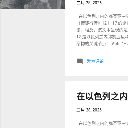
二月 28, 2026
在以色列之内的弥赛亚冲突 ——
《使徒行传》12:1–17
读。相反，该文本呈现的是第一世
12 是以色列之内弥赛亚运动
结构的关键节点： Acts 1–
世界系统展开 Acts 12
NA28 文本。 12:1 Κατ᾽ ἐκεῖν
发表评论
ἐκκλησίας· 语法分析 ἐπέ
构：为了伤害 τῶν ἀπὸ τῆς
中 קָהָל）。 尚未出现任何“民族冲突”语言。 12:2 ἀνεῖλεν δὲ Ἰάκωβον … μαχαίρῃ. ἀναιρέω 在 LXX 中用于“处死”“除去”。 这
是政治处决语言。 12:3 ——核心争议句 
ἰδὼν（分词） 表示希律观察到政
在以色列之内
二月 28, 2026
在以色列之内的弥赛亚冲突 ——