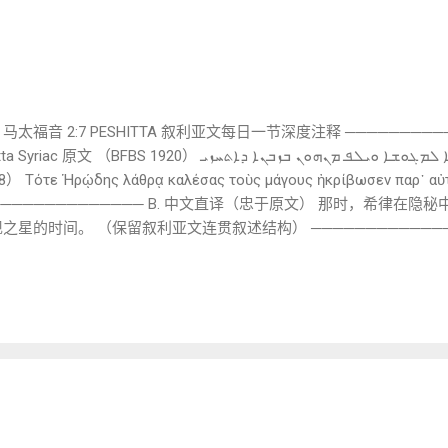
的祭”。 连续性在于： 持续性敬拜。 不是替代， 而是从会幕语言延展。 7️
 马太福音 2:7 PESHITTA 叙利亚文每日一节深度注释 ─────────
ܗܝܕܝܢ ܗܪܘܕܣ ܒܟܣܝܐ ܩܪܐ ܠܡܓܘܫܐ ܘܝܠܦ ܡܢܗܘܢ ܒܙܒܢܐ ܕܐܬܚ
ος· ──────────────── B. 中文直译（忠于原文） 那时，希律
星的时间。 （保留叙利亚文连贯叙述结构） ──────────────
果。 马太福音中多次使用，保持叙事节奏的“历史推进
 ܗܪܘܕܣ — Herodes 音译外来名词。 叙利亚文通常对罗马/希腊人名
k 是副词。 Syriac 使用介词结构 “在隐藏中”。 这体现闪语思维： 
λέσας（分词） 差异： Greek 用分词结构（“召了以后”）。 Syria
事更直接、更口语化。 5. ܠܡܓܘܫܐ —...