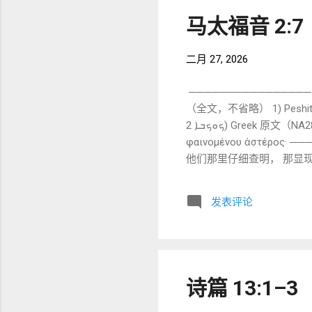
来书 13 强调“持续献上赞美
马太福音 2:7
二月 27, 2026
────────────────
（全文，不省略） 1) Peshitta Syriac 原文 （BFBS 1920） ܙܝ
ܟܘܟܒܐ 2) Greek 原文（NA28） Τότε Ἡρῴδης λάθρᾳ καλέσας τοὺς μάγους ἠκρίβωσεν παρ᾽ αὐτῶν τὸν χρόνον τοῦ
φαινομένου ἀστέρ
他们那里仔细查明， 那显现之
（核心部分） 1. ܗܝܕܝܢ — haydēn 词性 ：副词 意义 ：那时、于是 对应 Greek ：Τότε 此词在叙利亚文叙事中极常见，是典
型的“闪语叙事推进词”。 功能类似希伯来文 אָז 或 וַיְהִי 的时间推进效
发表评论
感”。 Peshitta 直译 Greek Τότε，没有解释性扩展。 2.
直接音译。 3. ܒܟܣܝܐ — b-kesyā 结构 ：介词 ܒ + 名词 ܟܣܝܐ 词根 ：ܟܣܐ（隐藏） 意义 ：在隐藏中、秘密地 对应 Greek ：
λάθρᾳ（秘密地） Gree
达。 与希伯来文 בַּסֵּתֶר （在隐秘中）表达方式高度相似。 闪语感极强。 4. ܩܪܐ — qraʾ 动词 ：Pe‘al 完成式 3ms 意义 ：呼
叫、召唤 对应 Greek：κα
诗篇 13:1–3