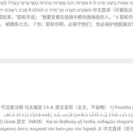
要起来，”耶和华说； “我要安置在拯救中那向我喘息的人。” 6 耶
 被精炼七次。 7 你，耶和华啊，必保守他们； 你必保护他脱离这世
ord Study） 🔎 ① עַתָּה אָקוּם (‘attah ’āqūm) —— “现在我要起来”
常用于： 神介入历史（赛 33:10） 神从沉默进入行动 LXX：νῦν ἀνα
 אִמְרֹות יְהוָה (’imrot YHWH) —— “耶和华的话语” 注意与前
ot) = 纯净、洁净 银子七次熬炼： “七”象征完全 表达绝对可
度注释 马太福音 2:6 A. 原文呈现（全文，不省略） 1) Peshitta Syria
ܘܐܰܢ݂ܬ݁ ܒ݁ܶ
ι ἡγούμενος ὅστις ποιμανεῖ τὸν λαόν μου τὸν Ἰσραήλ. B.