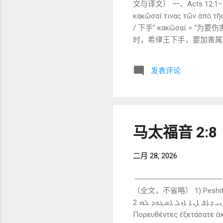
文与译文） 一、Acts 12:1–2 Ac
κακῶσαί τινας τῶν ἀπὸ τ
/ 下手” κακῶσαί = “为要伤
时，希律王下手，要加害属于那群
词： קָהָל (qahal) 希伯来语直译： קָהָל = “聚集的会众” 说明： 此处“教会”仍处在犹太语境中的“会众”意义，而非脱离以色列
的新宗教实体。 Acts 12:2 ἀνεῖ
发表评论
“用刀” 顺畅翻译 “他用刀杀了约翰
Ἰουδαίοις προσέθετο συλ
ἐστιν = “是” τοῖς Ἰου
说是受欢迎的，就又加意去抓
马太福音 2:8
二月 28, 2026
────────────────
（全文，不省略） 1) Peshitta Syriac 原文 （BFBS 1920） ܐ
ܘܡܐ ܕܐܫܟܚܬܘܢ ܐܬܘ ܚܘܘܢܝ ܕܐܦ ܐܢܐ ܐܙܠ ܐܣܓܘܕ ܠܗ 2) Greek 原文（NA28） καὶ πέμψας αὐτοὺς εἰς Βηθλέεμ εἶπεν·
Πορευθέντες ἐξετάσατε ἀκ