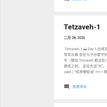
前， 诗人已经作出信靠决定。 🔎 ③ יָגֵל (yagel) —— “欢喜” 不是轻微高兴， 而是跳跃
诗是焦虑、忧愁、死亡边缘； 
跳跃， 而是神学决定。 🔎 ④ גָּמַל (‘gamal) —— “厚待 / 成就” 意思： 报偿 施恩 行动完成 LXX：ἐπεῖργασεν（完成
词用完成式。 虽然外在处境
比传统指出： 诗篇 13 的结
Tetzaveh-1
二月 28, 2026
Tetzaveh-1 🌅 Day 
常常点着 亚伦与子孙要守护这
字（整段 Tetzaveh 
建成之前， 妥拉先谈“光”。 神的居所， 必须有持
zakh ) “纯净橄榄油” זַיִת = 橄榄 זָךְ = 纯净、清澈 LXX：ἔλαιον ἐλαίου καθαρὸν Targum Onkelos：משח דזיתא דכיא “纯净”强调
无杂质。 光的来源必须洁净。 📖 נֵר תָּמִיד ( ner tamid ) “持续的灯” תָּמִיד = 常常、持续、不断 LXX
Onkelos：ניר תדיר תמיד 在妥拉中是关键词： 常献的燔祭 常摆的陈设饼 常亮的灯 神的同在不间断。 📖 לְפָנֵי יְהוָה ( lifnei
发表评论
YHWH ) “在耶和华面前
洞见 Midrash 指出：
征： 盟约关系必须被守护。 5
梁： 空间完成 → 祭司开