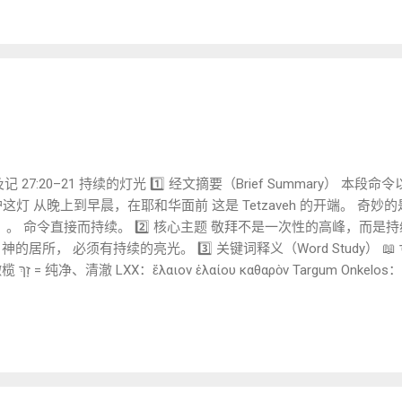
式的喜乐。 情绪转折非常剧烈： 前半
现在却是“心要欢喜”。 Robert Alter 指出： 诗篇哀歌常以突然
了） 📌 动
未必改变， 诗人却已经宣告： “你已经厚待我。” 这是一种信心的完成式
构是典型的哀歌模...
1 出埃及记 27:20–21 持续的灯光 1️⃣ 经文摘要（Brief Summary）
灯 从晚上到早晨，在耶和华面前 这是 Tetzaveh 的开端。 奇妙
都没有）。 命令直接而持续。 2️⃣ 核心主题 敬拜不是一次性的高峰，而
续的亮光。 3️⃣ 关键词释义（Word Study） 📖 שֶׁמֶן זַיִת זָךְ ( shemen zayit
：λύχνον διαπαντός
” 不是在百姓面前， 不是在营中， 而是在神面前。 灯不是装饰， 而是回应
 神当然不需要光。 灯不是为神， 而是为人。 拉比传统强调： 以色列被呼
️⃣ 文学观察 27:20–21 实际上属于圣所结构的结尾， 却成为 Tetz
始 光连接建筑与人。 6️⃣ 新约回应（谨慎） 第二圣殿时期， 圣殿灯