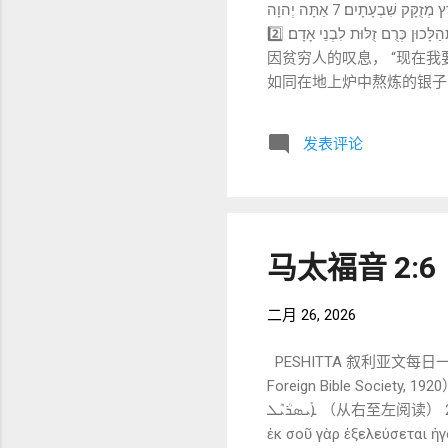
אֶבְיֹונִים עַתָּה אָקוּם יֹאמַר יְהוָה אָשִׁית בְּיֵשַׁע יָפִיחַ לֹו׃ 6 אִמְרֹות יְהוָה אֲמָרֹות טְהֹרֹות כֶּסֶף צָרוּף בַּעֲלִיל לָאָרֶץ מְזֻקָּק שִׁבְעָתָיִם׃ 7 אַתָּה יְהוָה
תִּשְׁמְרֵם תִּצְּרֶנּוּ מִן־הַדֹּור זֻו לְעֹולָם׃ 8 סָבִיב רְשָׁעִים יִתְהַלָּכוּן כְּרֻם זֻלּוּת לִבְנֵי אָדָם׃ 2️⃣ 中文直译（尽量贴近原文） 5 因困苦人的掠夺，
因贫穷人的叹息， “现在我
如同在地上炉中熬炼的银子，
四围行走， 当卑贱被人子高举的时候。 3️⃣ 关键词释义（W
这是神的宣告。 “起来”在圣经中
发表评论
动语气 📌 当世界充满虚假言语时， 神不是沉默的旁观者。 🔎 ②
半段形成对比： 人的嘴唇：油滑 神的话语：纯净 טְהֹרוֹת (tehor
马太福音 2:6
二月 26, 2026
PESHITTA 叙利亚文每日一节深
Foreign Bible Society, 1920） ܒ݂ܶܝܬ݂ ܠܶܚܶܡ ܕ݁ܝܺܗܽܘܕ݂ܳܐ ܠܳܐ ܙܥܽܘܪܳܐ ܐܰܢ݂ܬ݁ ܒ݁ܶܪܰܒ݁ܶܐ ܕ݁ܝܺܗܽܘܕ݂ܳܐ ܡܶܢܶܟ݂ܝ ܓ݁ܶܝܪ ܢܶܦ݂ܽܘܩ ܡܰܠܟ݁ܳܐ ܕ݁ܢܶܪܥܶܐ ܠܥܰܡ݁ܝ
ܐܺܝܣܪܳܝܶܠ （从右至左阅读） 2) Greek 原文（NA28） Καὶ σὺ Βηθλεὲμ γῆ Ἰούδα, οὐδαμῶς ἐλαχίστη εἶ ἐν τοῖς ἡγεμόσιν Ἰούδα·
ἐκ σοῦ γὰρ ἐξελεύσετα