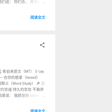
对他们说： 你们去， 并且仔细
与重复连词）
阅读全文
 Syriac 用主句动词。 叙事
来原文（MT） 5 וַאֲנִי
Word Study） 🔎 ①
说： 我抓住你 covenant
阅读全文