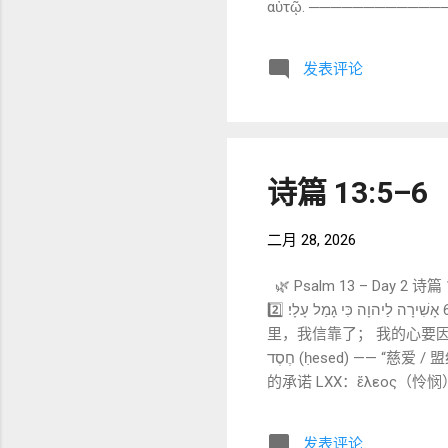
αὐτῷ. ────────
查问关于那孩子； 而当你们
──────────────── C. 逐词与短语详解（核心部分） 
发表评论
遣） 意义 ：他差遣 对应 Gre
更直接。 “差遣”在叙利亚文中常用于使徒派遣语境。 2. ܠܒܝܬܠܚܡ —
Βηθλέεμ。 “伯利恒”意为“粮之家”。 马太叙事
Greek：Πορευθέντες（去） Gree
词根 ：ܒܨܐ（寻找、调
诗篇 13:5–6
二月 28, 2026
🌿 Psalm 13 – Day 2
בְּחַסְדְּךָ בָטָחְתִּי יָגֵל לִבִּי בִּישׁוּעָתֶךָ׃ 6 אָשִׁירָה לַיהוָה כִּי גָמַל עָלָי׃ 2️⃣ 中文直译（尽量贴近原文） 5 但我—— 在你的慈爱（ḥesed）
里，我信靠了； 我的心要因你的
חֶסֶד (ḥesed) —— “慈爱 / 盟约忠诚” 这是整首诗的神学核心。 חסד 不只是“温柔的爱”， 而是： 盟约忠诚 持久的忠信 不离弃
的承诺 LXX：ἔλεος（怜
faithfulness。 这与诗篇 12 中的“忠信消失”形成对比： 人
בָּטַח (bataḥ) —— “信靠” 原意： 放下防御 安稳依靠 这是主动选择。 注意时态： בָטָחְתִּי（我已经信靠） 📌 在问题还未解决
发表评论