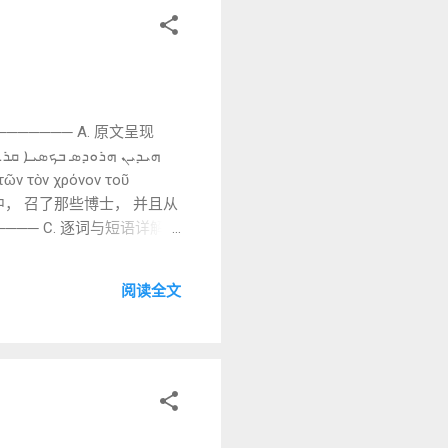
⃣ 日记式反思 /...
─────── A. 原文呈现
在隐秘中， 召了那些博士， 并且从
── C. 逐词与短语详解
阅读全文
不是抽象副词，而是空间/状态表
c 用简单动词串联。 叙利亚文叙