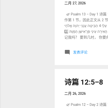
二月 27, 2026
🌿 Psalm 13 – Da
作第 1 节，因此正文从 2 节开始。这里按 MT 编号呈现。） 1️⃣
נֶצַח עַד־אָנָה תַּסְתִּיר אֶת־פָּנֶיךָ מִמֶּנִּי׃ 3 עַד־אָנָה אָשִׁית עֵצֹות בְּנַפְשִׁי יָגֹון בִּלְבָבִי יֹומָם עַד־אָנָה יָרוּם אֹיְבִי עָלָי׃ 4 הַבִּיטָה עֲנֵנִי יְהוָה אֱלֹהָי
הָאִירָה עֵינַי פֶּן־אִישַׁן הַמָּוֶת׃ 2️⃣ 中文直译（尽量贴近原文） 标题： 交给诗班长。大卫的诗。 2 要到几时，耶和华？ 你要永远忘
记我吗？ 要到几时， 你要
举在我之上？ 4 求你观看，
Study） 🔎 ① עַד־אָנָה (‘ad-anah) —— “要到几时？” 在短短两节中出现 四次 。 语气： 不是抱怨神不存在 而是痛苦地等待神
发表评论
行动 LXX：ἕως πότε
时？” 🔎 ② תַּסְתִּיר פָּנֶיךָ (隐藏你的脸) “脸”在希伯来语中象征： 同在 祝福 关系 参民数记 6:25 “愿耶和华使他的脸光照你。”
📌 神“隐藏脸”= 关系断裂的感受。 拉比
“我在我心中放置计划” 意思：
诗篇 12:5–8
二月 26, 2026
🌿 Psalm 12 – Day 2 诗篇 1