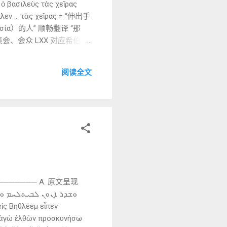
 βασιλεὺς τὰς χεῖρας
λεν … τὰς χεῖρας = “伸出手
κλησία）的人” 顺畅翻译 “那
集会、会众 LXX 对应希伯来
 = “除去 / 杀死” μαχαίρῃ =
阅读全文
ρεστόν ἐστιν τοῖς
= “看见” ἀρεστόν = “可喜悦的”
“抓捕” 顺畅翻译 “他看见这事对犹太人来
─────── A. 原文呈现
 κἀγὼ ἐλθὼν προσκυνήσω