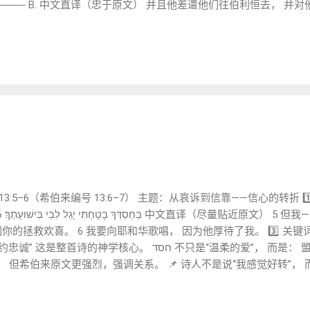
──────── B. 中文直译（忠于原文） 并且他差遣他们往伯利恒去， 并
找到时， 来告诉我， 好叫我也去， 向他下拜。 （保持命令式节奏
1. ܘܫܕܪ — w-šadar 动词 ：Pe‘al 完成式 3ms 词根 ：ܫܕܪ（差
ek：πέμψας（分词，“差遣了”） 与 2:7 相同现象： Greek 用分词，
 l-Bēt Laḥem （to Bethlahem) 伯利恒 直译 Greek
隐含弥赛亚大卫传统。 3. ܙܠܘ — zlū 动词 ：祈使式 2mp 意义 ：去 对应
k 为分词 + 命令。 Syriac 直接命令。 闪语风格明显。 4. ܒܨܘ — bṣū 动词 ：祈使式 2mp
查） 对应 Greek：ἐξετάσατε ἀκριβῶς Greek 强调“精确地调查”。...
 诗篇 13:5–6（希伯来编号 13:6–7） 主题：从哀诉到信靠——信心的转折 1️⃣ 希伯
拯救欢喜。 6 我要向耶和华歌唱， 因为他厚待了我。 3️⃣ 关键词释义（
悯） 但希伯来原文更强烈，强调关系。 📌 诗人不是说“我感觉好转”， 而是
的 אֱמוּנִים (信实)消失， 神的 חֶסֶד （信实守约）不消失。 🔎 ②