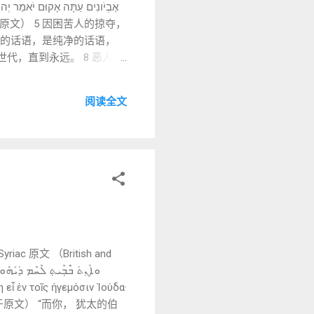
和华的话语，是纯净的话语，
代，直到永远。 8 恶人在
στήσομαι → 强烈的行
阅读全文
靠 Robert Alter 指出： 诗篇 12 的结构是 言语的对抗 —— 人的语言 vs 神的语言。 🔎 ③ תִּשְׁמְרֵם / תִּצ...
c 原文 （British and
 中文直译（忠于原文） “而你， 犹太的伯