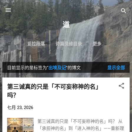
跳至主要内容
道
妥拉段落
诗篇灵修目录
更多…
目前显示的是标签为“
出埃及记
”的博文
显示全部
博
文
第三诫真的只是「不可妄称神的名」
吗？
七月 23, 2026
第三诫真的只是「不可妄称神的名」吗？ 从
「承担神的名」到「进入神的名」——重新理