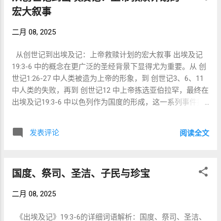
的疆土，宣告： 这里属于这位王。 圣经却告
说明器具、祭司服饰等细节。 出埃及记32章：百姓因摩西迟
宏大叙事
诉我们： 神没有把石像放在世界。 祂把：
迟未归，铸造金牛犊，陷入拜偶像的大罪。 出埃及记33–34
人。 放在世界。 因此，人本来就是神在受造
二月 08, 2025
章：摩西为百姓代求，神赐下第二块法版，更新关系。 出埃
界中的代表。 人受造，不只是为了存在。 更
及记35–40章：百姓回应，实际建造会幕，神的荣耀充满其
是为了： 代表神。 神的百姓...
从创世记到出埃及记：上帝救赎计划的宏大叙事 出埃及记
间。 🔍 表面看似顺序清晰，但拉比传统指出： “אין מוקדם
19:3-6 中的概念在更广泛的圣经背景下显得尤为重要。从 创
ומאוחר בתורה”（在妥拉中没有早晚之分）——Rashi注释 因
世记1:26-27 中人类被造为上帝的形象，到 创世记3、6、11
此，拉比如Nachmanides与Tanchuma米德拉什主张：会幕命
中人类的失败，再到 创世记12 中上帝拣选亚伯拉罕，最终在
令是在金牛犊事件之后才临到的，是神对人不能直接承受祂
出埃及记19:3-6 中以色列作为国度的形成，这一系列事件揭
同在的“回应式降格”。 二、神原本的旨意：不是住在帐幕，
示了上帝如何通过拣选和立约，逐步恢复人类作为祂形象承
而是住在人中间 出埃及记25:8： “你们要为我造圣所，使我可
载者的原始使命。本文将探讨这一叙事脉络，展示以色列的
以住在他们中间。”（וְשָׁכַנְתִּי בְּתוֹכָם） 原文不是“住在其中”
发表评论
阅读全文
呼召如何与上帝的救赎计划紧密相连。 1. 创造：人类作为上
（that I may dwell in it ），而是：“住在 他们中间 ”（
帝的形象承载者（创世记1:26-27） 创世记1:26-27 记载，上
betokham ）。这显示出： 神起初并非追求物理建筑； 祂的
帝按自己的形象和样式造人，赋予他们管理世界的权柄，作
心意是内住在百姓生命中，如同西奈山上的直接显现。 但金
国度、祭司、圣洁、子民与珍宝
为祂的代表和伙伴。 形象与样式 ：人类被造为上帝的形象，
牛犊之后，神对百姓说： “我若一霎时临到你们中间，必灭绝
意味着他们被设计为反映上帝的品格、权柄和创造力。 使命
你们。”（出33:5） 于是神设立中保、大祭司与会幕，用祭祀
二月 08, 2025
：人类被赋予管理大地、耕种并扩展上帝统治的职责。 伙伴
与空间的分别 换取百姓得以靠近的可能性 。 三、耶利米的
关系 ：这是一种上帝与人类之间的合作关系，人类作为上帝
挑战：神何时要献祭？ 耶利米书7:22–23： “我将你们列祖从
《出埃及记》19:3-6的详细词语解析：国度、祭司、圣洁、
世界的管家。 2. 堕落：人类的失败（创世记3、6、11） 创世