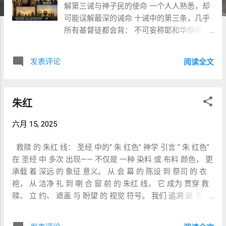
解第三诫与神子民的使命 一个人人熟悉，却
可能误解最深的诫命 十诫中的第三条，几乎
所有基督徒都会背： 不可妄称耶和华你神的
名。 于是，大多数人自然想到： 不要随便说
「上帝」。 不要拿神发誓。 不要把神的名字
发表评论
阅读全文
当作口头禅。 不要亵渎神。 这些当然都是第
三诫可能涉及的内容。 然而，如果回到希伯
来原文，我们会发现，这条诫命的重点，很
朱红
可能不是 如何使用神的名字 ，而是 如何承
担神的名字 。 希伯来原文到底说了什么？
六月 15, 2025
出埃及记 20:7： לֹא תִשָּׂא אֶת־שֵׁם יְהוָה אֱלֹהֶיךָ
לַשָּׁוְא 逐词直译： לֹא —— 不可 תִשָּׂא（tissā'）
救赎 的 朱红 线： 圣经 中的“ 朱 红色” 神学 引言 “ 朱 红色”
—— 举起、携带、承担、背负 אֶת־שֵׁם יְהוָה
在 圣经 中 多次 出现—— 不仅是 一种 染料 或 布料 颜色， 更
—— 耶和华的名 לַשָּׁוְא（laššāw'） —— 虚空、
承载 着 深远 的 象征 意义。 从 会 幕 的 陈设 到 祭司 的 衣
虚假、徒然、没有价值 这里最值得注意的
袍， 从 洁净 礼 到 喇 合 窗 前 的 朱红 线， 它 成为 贯穿 救
是： 动词不是： 说（אָמַר） 也不是： 呼求
赎、 立 约、 遮盖 与 盼望 的 视觉 符号。 我们 追溯 这 条“
（קָרָא） 而是： נָשָׂא（nasa） 这个动词在旧
朱红 线”， 会 发现 它 如何 贯通 旧约 与 新约， 最终 归于 弥
约大量出现： 背负罪孽 抬起约柜 担当责任
赛亚 的 工作。 一、 朱 红色 在 会 幕 与 祭司 服饰 中的 使用
承担刑罚 它的核心意义始终是： 承担