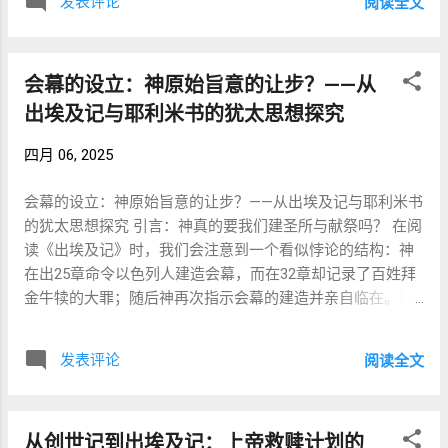
发表评论
阅读全文
（ 出埃及记） 关键 经文 ： 出埃及记 25– 28 章： 会 幕 与
（bear） 。 因此，第三诫更接近原文的意思
大祭司 衣 袍 的 制作 指令 出 26: 1：“ 你要 用 蓝色、 紫色、
是： 「不可虚妄地承担耶和华你神的名。」
朱 红色 线 和 捻 的 细 麻...” 出 28: 6：“ 要用 金 线 和 蓝色、
或者： 「不可轻率地背负神的名。」 「名」
会幕的设立：神原始旨意的让步？——从
紫色、 朱 红色 线... 做 以 弗 得。” 朱 红色 是 构 建 会 幕 与
不仅是称呼，更代表一个人是谁 现代人把
圣职 服饰 的 三 种 主 色 之一。 犹太 传统（ 如 拉 希 注释）
出埃及记与耶利米书的犹太思想探究
「名字」看作一个标签。 但圣经中的
指出， 朱红 象征 罪、 血 与 属地 的 生命。 它 与 蓝色（ 属
שֵׁם（shem，名） 远远超过一个发音。
四月 06, 2025
天） 和 紫色（ 君权） 并列， 代表 人类 的 有限 与 洁净 的
「名」代表： 身份 权柄 荣耀 性情 声誉 同在
需要。 二、 朱 红色 与 洁净 礼仪（ 利 未 记 与 民 数 记）
代表权 当神向摩西宣告自己的名时（出埃及
会幕的设立：神原始旨意的让步？——从出埃及记与耶利米书
关键 经文 ： 利 未 记 14: 4– 6： 大麻 风 洁净 礼 民 数 记 19:
记34:6–7），祂并没有告诉摩西如何发音，
的犹太思想探究 引言：神真的要我们建圣所与献祭吗？ 在阅
6： 红 母牛 焚烧 的 材料 之一 为 朱红 线 这些 材料 一同 焚
而是启示自己的性情： 有怜悯、有恩典，不
读《出埃及记》时，我们会注意到一个看似悖论的结构：神
烧， 成为 从 死亡 与 污秽 中 洁净 的 仪式。 朱红 线 象征 人
轻易发怒，并有丰盛的慈爱与信实。 因此，
在出25章命令以色列人建造会幕，而在32章却记录了百姓拜
类 的 罪 与 血， 与 香 柏木（ 坚固）、 牛膝 草（ 谦卑） 形
「神的名」不是四个希伯来字母，而是神整
金牛犊的大罪；随后神再次指示会幕的建造并亲自临在。耶
成 象征 性的 洁净 过程。 三、 朱 红色 作为 保护 与 立 约 的
个位格和性情的彰显。 神创造人，就是为了
利米书7:22则更进一步说：“我将你们列祖从埃及地领出来的
记号： 喇 合 的 线（ 约 书 亚 记） 关键 经文 ： 约 书 亚 记
代表祂 如果继续往前读圣经，我们会发现第
那日，我没有吩咐他们……关于燔祭和平安祭。”难道建造会幕
2: 18：“ 你要 把 这 条 朱红 线 系 在 你 所 缒 我们 下去 的 窗
三诫并不是突然出现的。 它其实建立在《创
发表评论
阅读全文
和献祭，不是神的初衷？ 本文将从希伯来原文、文本结构与
户 上...” 喇 合， 一位 外 邦 女子， 接待 了 以色列 探 子， 被
世记》第一章。 神说： 「我们要照着我们的
犹太传统出发，探索：会幕的建造是否是神在金牛犊事件之
指示 用 朱红 线 标记 她的 家。 这 与 出埃及记 12 章 的 逾越
形象，按着我们的样式造人。」 （创1:26）
后，为回应人软弱而作的“属灵让步”？ 一、文本结构：时间
节 血迹 相 呼应， 是 信心 与 救 恩 的 象征。 新约 评价 ：
古代近东的君王，会把自己的雕像放在遥远
从创世记到出埃及记：上帝救赎计划的
先后与属灵因果 出埃及记25–31章：神命令建造会幕，详细
希伯来 书 11: 31 ...