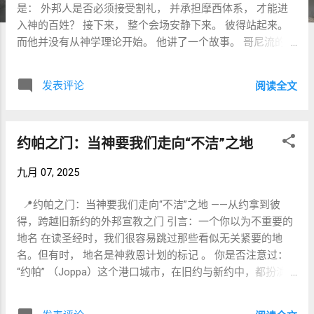
是： 外邦人是否必须接受割礼， 并承担摩西体系， 才能进
入神的百姓？ 接下来， 整个会场安静下来。 彼得站起来。
而他并没有从神学理论开始。 他讲了一个故事。 哥尼流的故
事。 因为彼得认为： 神已经亲自回答了这个问题。 原文
Acts 15:7 Ἄνδρες ἀδελφοί, ὑμεῖς ἐπίστασθε ὅτι ἀφ’
发表评论
阅读全文
ἡμερῶν ἀρχαίων ἐν ὑμῖν ἐξελέξατο ὁ θεός διὰ τοῦ
στόματός μου ἀκοῦσαι τὰ ἔθνη τὸν λόγον τοῦ εὐαγγελίου
καὶ πιστεῦσαι. 一个容易忽略的词 ἐξελέξατο 神拣选 选择 挑
约帕之门：当神要我们走向“不洁”之地
选 彼得不是说： 我决定去哥尼流家。 而是说： 神拣选了
我。 换句话说： 哥尼流事件并不是人的宣教策略。 而是神
九月 07, 2025
主动的行动。 πιστεῦσαι 通常翻译： 相信 这里更接近： 信
靠 效忠 忠信回应 彼得强调： 神让外邦人听见福音， 并以信
📍约帕之门：当神要我们走向“不洁”之地 ——从约拿到彼
靠回应。 问题来了： 如果神已经接纳他们， 人还能拒绝
得，跨越旧新约的外邦宣教之门 引言：一个你以为不重要的
吗？ Acts 15:8 καὶ ὁ καρδιογνώστης θεὸς ἐμαρτύρησεν
地名 在读圣经时，我们很容易跳过那些看似无关紧要的地
αὐτοῖς καρδιογνώστης 这是一个非常美丽的词。 καρδία 心
名。但有时， 地名是神救恩计划的标记 。 你是否注意过：
γινώσκω 知道 认识 合起来： 知道人心的神 这个称呼在七十
“约帕” （Joppa）这个港口城市，在旧约与新约中，都扮演了
士译本中几乎只属于神。 因为只有神能看见内心。 彼得的逻
惊人的相似角色？ 在旧约中，先知约拿从约帕逃避神，要躲
辑很简单： 你们看见外表。 神看见内心。 神已经作出了判
开向外邦大城尼尼微宣教的使命。 在新约中，使徒彼得从约
断。 证据是什么？ 彼得继续： δοὺς τὸ πνεῦμα τὸ ἅγιον 赐