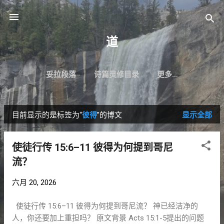
跳至主要内容
道
妥拉段落
诗篇灵修目录
更多…
目前显示的是标签为“
彼得
”的博文
显示全部
博
文
使徒行传 15:6–11 彼得为何提到哥尼
流？
六月 20, 2026
使徒行传 15:6–11 彼得为何提到哥尼流？ 神已经洁净的
人，你还要加上重担吗？ 原文背景 Acts 15:1-5提出的问题