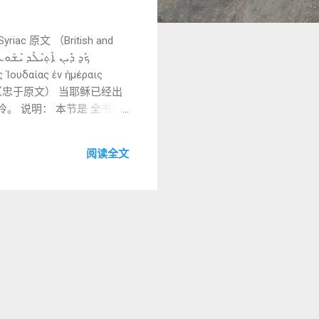
c 原文 （British and
B. 中文直译（忠于原文） 当耶稣已经出
。 说明： 本节是 全书第
重坐标 新的角色群体（东方博
ܟ݁ܰܕ݂ ܕ݁ܶܝܢ
阅读全文
 转写为 可听见的叙事时间引导 “已