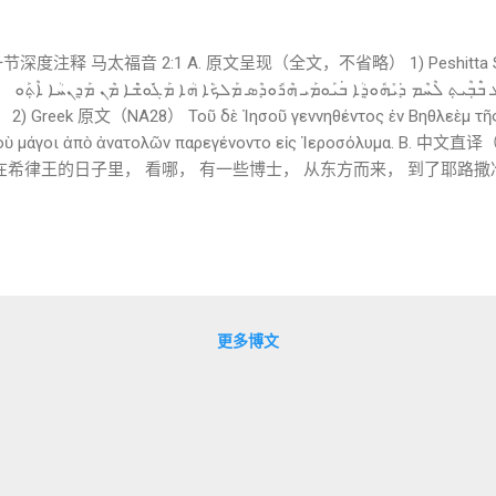
度注释 马太福音 2:1 A. 原文呈现（全文，不省略） 1) Peshitta Syria
ܟ݁ܰܕ݂ ܕ݁ܶܝ
ἰδοὺ μάγοι ἀπὸ ἀνατολῶν παρεγένοντο εἰς Ἱεροσόλυμα. 
在希律王的日子里， 看哪， 有一些博士， 从东方而来， 到了耶路撒冷
治时间轴” “伯利恒 / 犹太 / 希律王”构成 地理—族群—权力 三
 逐词与短语详解（核心部分） 以下仍以 Syriac 为主，Greek 为参照 。 1️⃣ 
θέντος（属格绝对） 📌 关键观察： Syriac 再次把 Greek 的属格绝对
经发生的事实 2️⃣ ܒ݁ܶܒ݂ܶܝܬ݂ ܠܶܚܶܡ ܕ݁ܝܺܗܽܘܕ݂ܳܐ ——「在犹太的伯利恒」
ܒ݁ܶܒ݂ܶܝܬ݂ ܠܶܚܶܡ：伯利恒（“饼之家”） ܕ݁ܝܺܗܽܘܕ݂ܳܐ：属于犹太 ...
更多博文