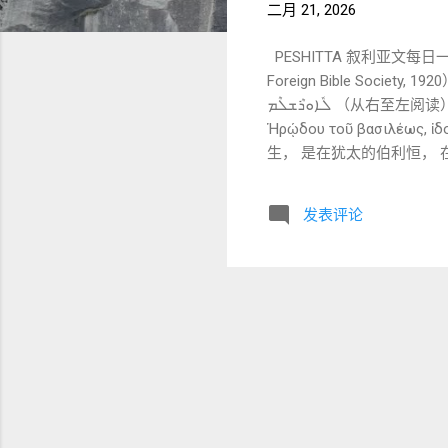
二月 21, 2026
PESHITTA 叙利亚文每日一节深
Foreign Bible Society, 1920） ܢ ܐܶܬ݂ܝܶܠܶܕ ܝܶܫܽܘܥ ܒ݁ܶܒ݂ܶܝܬ݂ ܠܶܚܶܡ ܕ݁ܝܺܗܽܘܕ݂ܳܐ ܒ݁ܝܰܘܡܰܝ ܗܶܪܽܘܕܶܣ ܡܰܠܟ݁ܳܐ ܗܳܐ ܡܰܓ݁ܽܘܫ݁ܶܐ ܡܶܢ ܡܰܕ݂ܢܚܳܐ ܐܶܬ݂ܰܘ
ܠܽܐܘܪܶܫܠܶܡ （从右至左阅读） 2) Greek 原文（NA28） Τοῦ δὲ Ἰησοῦ γεννηθέντος ἐν Βηθλεὲμ τῆς Ἰουδαίας ἐν ἡμέραις
Ἡρῴδου τοῦ βασιλέως, 
生， 是在犹太的伯利恒， 
一次把耶稣的出生放入“世界政
士）首次登场，叙事视野明显扩展 C.
发表评论
ܐܶܬ݂ܝܶܠܶܕ ——「当……已经出生的时候」 ܟ݁ܰܕ݂：当……的时候 ܕ݁ܶܝܢ：于是、而、承接前文 ܐܶܬ݂ܝܶܠܶܕ：被生、已经出生（被动） 对应
Greek：Τοῦ … γεννη
经出生”强调： 博士来访不是制造神迹， 而是 回应一个已