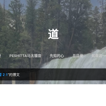
跳至主要内容
道
录
PESHITTA马太福音
先知的心
总目录
如果这一
 2:1
”的博文