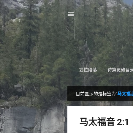
妥拉段落
诗篇灵修目
目前显示的是标签为“
马太福音
博
文
马太福音 2:1