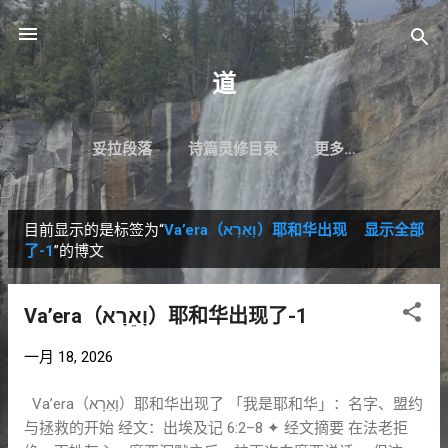
跳至主要内容
道
妥拉段落
诗篇灵修目录
更多…
目前显示的是标签为“
Va’era（וָאֵרָא）耶和华出现
显示全部
博
了-1
”的博文
文
Va’era（וָאֵרָא）耶和华出现了-1
一月 18, 2026
Va’era（וָאֵרָא）耶和华出现了 「我是耶和华」：名字、盟约
与拯救的开始 经文：出埃及记 6:2–8 ✦ 经文摘要 在法老拒