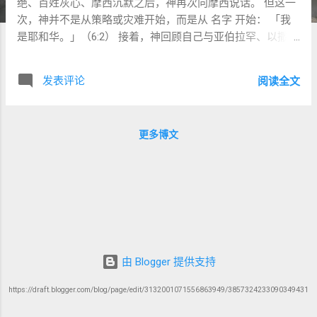
绝、百姓灰心、摩西沉默之后，神再次向摩西说话。 但这一
次，神并不是从策略或灾难开始，而是从 名字 开始： 「我
是耶和华。」（6:2） 接着，神回顾自己与亚伯拉罕、以撒、
雅各的盟约， 并用一连串 第一人称应许动词 宣告即将到来
的拯救： 我要拯救 我要释放 我要赎回 我要带领 我要作你们
发表评论
阅读全文
的神 灾难尚未开始， 但拯救在语言中已经启动。 ✦ 主题：
灾难的背景不是愤怒，而是盟约 若脱离这一段，我们很容易
把十灾理解为： 神的报复 超自然的力量展示 但出 6:2–8 清
更多博文
楚指出： 灾难是盟约履行的一部分，而不是任意审判。 神并
不是第一次“记得”以色列， 而是 第一次在历史中完全兑现祂
的名 。 ✦ 关键词研读一：אֲנִי יְהוָה（Ani YHWH） 📜 希伯来
文 אֲנִי יְהוָה Ani YHWH ＝ 我是耶和华 这不是身份介绍，而是
盟约确认公式 。 🏛 LXX ἐγώ εἰμι κύριος (I am LORD-英文用
大写的LORD 翻译名字耶和华）（我是主/耶和华） 强调权威
与主权，但保留“自我承担”的语气。 🧠 犹太传统洞察 拉比们
指出： 族长“知道”这个名字， 但并未 经历这个名字所代表的
由 Blogger 提供支持
历史行动 。 认识 YHWH， 不是知道发音， 而是经历祂信守
承诺的能力。 ✦ 关键词研读二：זָכַר（Zacal-记念） 📜 希伯
https://draft.blogger.com/blog/page/edit/3132001071556863949/3857324233090349431
来文（6:5） וָאֶזְכֹּר אֶת־בְּרִיתִי “我记念了我的盟约” 含义 这不是