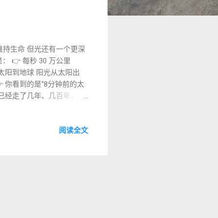
光维持生命 但光还有一个更深
👉 每秒 30 万公里
 从太阳到地球 阳光从太阳出
 你看到的是“8分钟前的太
可能已经走了几年、几百年、甚
光，连接时间与空间 光的速度带
ght-year） 不是时间单
阅读全文
 没有任何物体可以超过光速。
限”。 ⚖️ 为什么这很重要？
无法发展 ⚡ 如果更快 物理
一个“统一的常数” 光速不仅是
质量的关系中（E=mc²）
为什么宇宙： 有一个固定的速度
宇宙有多大 星星有多远 我们
方， 而是： 👉 不同时间