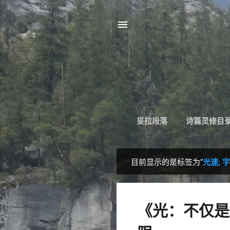
妥拉段落
诗篇灵修目
目前显示的是标签为“
光速; 
博
文
《光：不仅是物