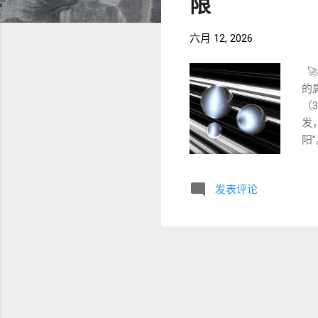
限
六月 12, 2026

的
（
发
阳
至
来一
发表评论
位
这
如
规
速

极
在