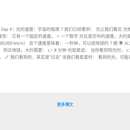
 Day 4｜光的速度：宇宙的极限 7 我们已经看到： 光让我们看见 
属性： 它有一个固定的速度。 ⚡ 一个数字 光在真空中的速度，大约是： 
300,000 km/s） 这个速度意味着： 一秒钟，可以绕地球约 7 圈 
， 到达地球，大约需要： 👉 8 分钟 也就是说： 当你看到阳光时， 
”。 🌌 我们看到的，其实是“过去” 当我们看星星时： 看到的光，
几百万年 👉 换句话说： 我们看到的宇宙， 是“过去的宇宙”。 ⏳ 
个很特别的结果： 👉 距离 = 时间 于是我们用一个单位： 👉 光年（Li
， 而是： 👉 光一年走过的距离。 🚫 一个极限 根据物理学： 👉
意味着： 信息传播有限制 物体移动有限制 👉 光速，是宇宙的“速度上
果这个速度不同： 🐢 如果更慢 信息传递困难 宇宙结构改变 生命可能
律不同 原子结构可能不稳定 👉 光速，并不是一个随意的数值。 🌌 
更多博文
度， 它还出现在： 空间与时间的关系中（相对论） 电磁现象中 能量与
 它像是： 一个贯穿宇宙的“基础常数”。 🤔 一个值得思考的问题 
限？ 而且这个极限如此精确？ 🌿 从光到尺度 光速，让我们理解： 
哪里 🌌 一个令人安静的事实 当你抬头看星空时： 你看到的，不只是远