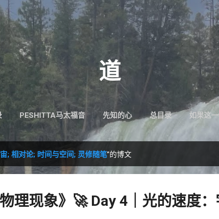
跳至主要内容
道
录
PESHITTA马太福音
先知的心
总目录
如果这一
宇宙; 相对论; 时间与空间; 灵修随笔
”的博文
理现象》🚀 Day 4｜光的速度