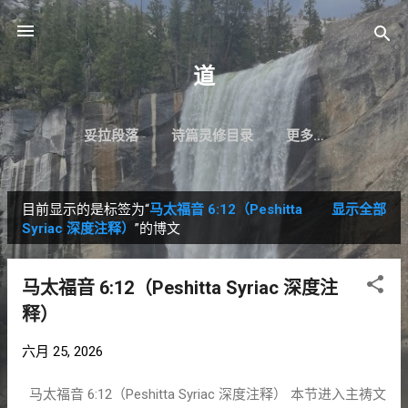
跳至主要内容
道
妥拉段落
诗篇灵修目录
更多…
目前显示的是标签为“
马太福音 6:12（Peshitta
显示全部
博
Syriac 深度注释）
”的博文
文
马太福音 6:12（Peshitta Syriac 深度注
释）
六月 25, 2026
马太福音 6:12（Peshitta Syriac 深度注释） 本节进入主祷文