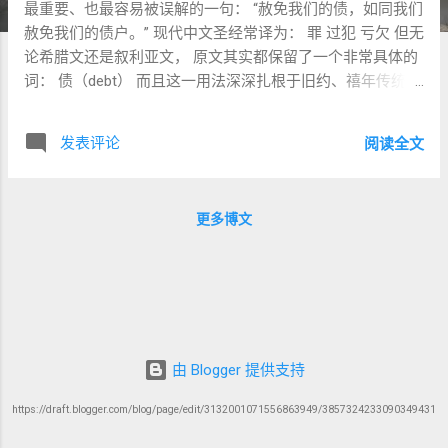
最重要、也最容易被误解的一句： “赦免我们的债，如同我们
赦免我们的债户。” 现代中文圣经常译为： 罪 过犯 亏欠 但无
论希腊文还是叙利亚文， 原文其实都保留了一个非常具体的
词： 债（debt） 而且这一用法深深扎根于旧约、禧年传统以
及第二圣殿时期犹太思想。 ──────────────── A. 原
文呈现（全文，不省略） 1) Peshitta Syriac 原文（BFBS
发表评论
阅读全文
1920） ܘܫܒܘܩ ܠܢ ܚܘܒܝܢ ܐܝܟܢܐ ܕܐܦ ܚܢܢ ܫܒܩܢ ܠܚܝܒܝܢ. 2)
Greek 原文（NA28） καὶ ἄφες ἡμῖν τὰ ὀφειλήματα ἡμῶν, ὡς
καὶ ἡμεῖς ἀφήκαμεν τοῖς ὀφειλέταις ἡμῶν·
更多博文
──────────────── B. 中文直译（忠于原文） 并且赦
免我们的债， 正如我们也已经赦免了 欠我们债的人。
──────────────── C. 逐词与短语详解（核心部分）
1. ܘܫܒܘܩ 转写： u-shbuq 字面： 赦免 放开 释放 放走 离开
对应希腊文： ἄφες （赦免） 词根： ܫܒܩ (shbaq) 这是叙利
亚文极其重要的神学词。 意思包括： 放开 放弃 释放 宽恕 免
除 对应希伯来背景中的： שׁמט (shamat) 释放 豁免 以及 נשׂא
由 Blogger 提供支持
(nasa) 除去罪 担当罪 因此： 赦免并不是： 假装没发生。 而
https://draft.blogger.com/blog/page/edit/3132001071556863949/3857324233090349431
是： 释放对方。 不再追讨。 ──────────────── 2.
ܠܢ 转写： lan 给我们 为了我们 对应希腊文： ἡμῖν 再次是复