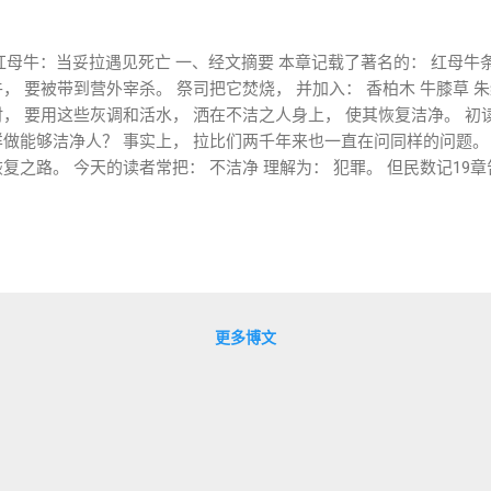
 红母牛：当妥拉遇见死亡 一、经文摘要 本章记载了著名的： 红母牛条例（פָּרָה אֲדֻמָּה
， 要被带到营外宰杀。 祭司把它焚烧， 并加入： 香柏木 牛膝草 朱
， 要用这些灰调和活水， 洒在不洁之人身上， 使其恢复洁净。 初
样做能够洁净人？ 事实上， 拉比们两千年来也一直在问同样的问题。
复之路。 今天的读者常把： 不洁净 理解为： 犯罪。 但民数记19章
旨意相冲突。 因此， 本章讨论的不是
三、关键词研究 1️⃣ חֻקָּה (Chukkah) 19:2 זֹאת חֻקַּת הַתּוֹרָה “这是
 חקק 刻下、 设定、 规定。 与： מִשְׁפָּט (mishpat-审判，公正)
解。 chukkah 未必能理解。 拉比传统常说： 红母牛是所有 chukkim
用） 2️⃣ טָמֵא (Tame') 不洁净 重点不是： 肮脏。 而是： 暂时无
ἀκάθαρτος 第二圣殿时期， 犹太人对此十分敏感。 因为： 不洁净意
更多博文
个现象： 红母牛灰： 使不洁净的人变洁净。 但处理灰...