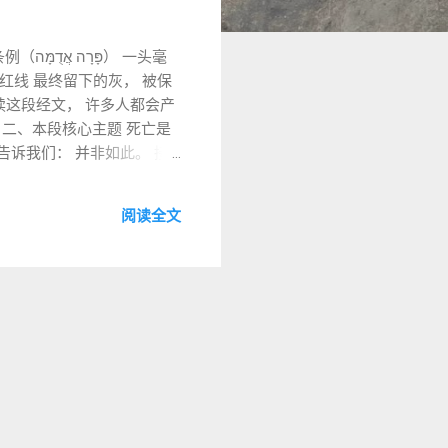
） 一头毫
红线 最终留下的灰， 被保
读这段经文， 许多人都会产
 二、本段核心主题 死亡是
告诉我们： 并非如此。 接
阅读全文
 中最著名的一条。 甚至所罗门
味着无法进入圣殿敬拜。 3️⃣