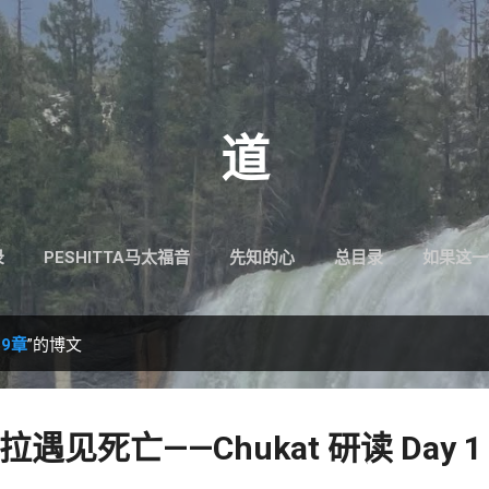
跳至主要内容
道
录
PESHITTA马太福音
先知的心
总目录
如果这一
9章
”的博文
见死亡——Chukat 研读 Day 1