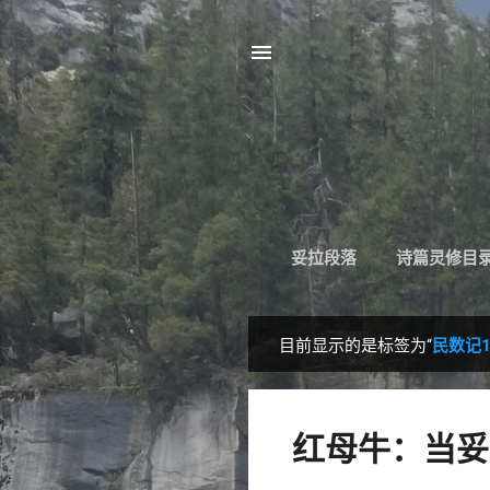
妥拉段落
诗篇灵修目
目前显示的是标签为“
民数记1
博
文
红母牛：当妥拉遇