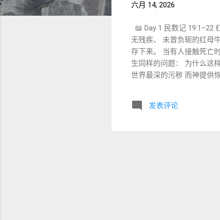
六月 14, 2026
📖 Day 1 民数记 19:1–22
无残疾、 未曾负轭的红母牛
存下来。 当有人接触死亡时
生同样的问题： 为什么这
世界最深的污秽 而神提供恢
触尸体的人： 并没有犯罪。 却成为： טָמֵא（不洁净） 因为死亡本身与神创造生命的
道德问题。 而是： 如何从死亡的领域重新回到生命的领域。 
发表评论
妥拉的律例。” 这也是本周 Torah Portion 名称来源。 词根：
不同。 mishpat 可以理
王也曾感叹： 我想明白它， 却仍远离我。 （传道书拉巴引
法进入圣洁空间。 LXX： 
טָהוֹר (Tahor) 洁净 对应： טמא 含义： 适合进入神同在的空间。 因此： 洁净不是卫生学。 而是圣所语言。 四、红母牛最大
的悖论 拉比传统特别注意一