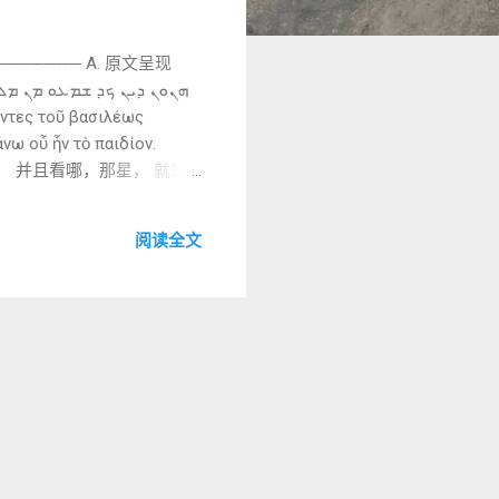
─────── A. 原文呈现
νω οὗ ἦν τὸ παιδίον.
了； 并且看哪，那星， 就是
保留叙事节奏与重复结构）
阅读全文
ܡܢ — men