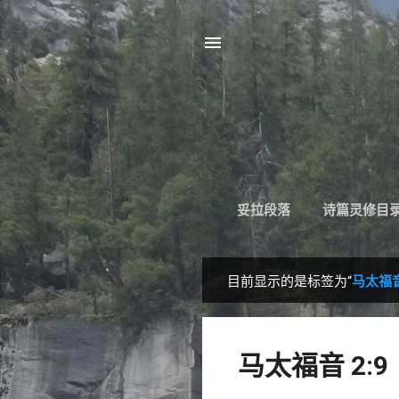
妥拉段落
诗篇灵修目
目前显示的是标签为“
马太福音
博
文
马太福音 2:9