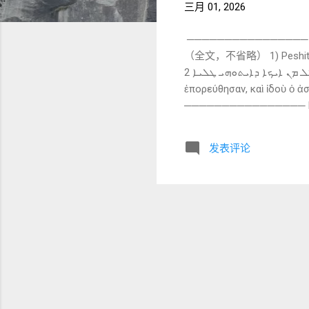
三月 01, 2026
────────────────
（全文，不省略） 1) Peshitta Syriac 原文 （BFBS 1920） ܚܐ
ܐܙܠ ܩܕܡܝܗܘܢ ܥܕܡܐ ܕܐܬܐ ܩܡ ܠܥܠ ܡܢ ܐܝܟܐ ܕܐܝܬܘܗܝ ܛܠܝܐ 2) Greek 原文（NA28） οἱ δὲ ἀκούσαντες τοῦ βασιλέως
ἐπορεύθησαν, καὶ ἰδοὺ ὁ ἀ
──────────────
他们在东方所看见的那一颗
──────────────── C. 逐词与短语详解（核心部分） 1
发表评论
叙事转换标志。 ܕܝܢ 常作“然而、于是”。 保持闪语叙事推进。 2. ܟܕ ܫܡܥܘ — kad šmʿū 结构 ：ܟܕ（当……时）+ 完成式 3mp
对应 Greek：ἀκούσαντες（
malkā “从王那里” ܡܠܟܐ 与希伯来文 מלך 同源。 政治张力持续存在。 4. ܘܗܐ — w-hā “看哪！” 对应 Greek：καὶ ἰδοὺ 极典型
闪语感叹词。 希伯来文：הִנֵּה 此处明显保留闪语传统。 不是希腊叙事风格，而是希伯来叙事语气。 5. ܟܘܟܒܐ — kawkābā
星 与民数记 24:17 “有星