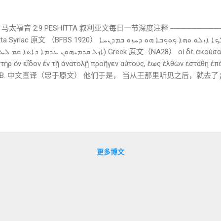
 马太福音 2:9 PESHITTA 叙利亚文每日一节深度注释 ─────────
ܗܢܘܢ ܕܝܢ ܟܕ ܫܡܥܘ ܡܢ ܡܠܟܐ ܐܙܠܘ ܘܗܐ ܟܘܟܒܐ ܗܘ ܕܚܙܘ ܒܡܕܢ
στὴρ ὃν εἶδον ἐν τῇ ἀνατολῇ προῆγεν αὐτούς, ἕως ἐλθὼν ἐστάθη ἐπά
── B. 中文直译（忠于原文） 他们于是， 当从王那里听见之后，就去
， 行在他们前面， 直到它来到， 站在那孩子所在之处的上方。 （
. ܗܢܘܢ ܕܝܢ — hanūn dēn 意义 ：他们于是 对应 Greek：οἱ δὲ
分词） 再一次： Greek 用分词。 Syriac 用时间从句。 更口语化，更闪语。 3.  ܡܠܟܐ
更多博文
要出于雅各”呼应。 在闪语传统中，“星”可象征王权。 6...