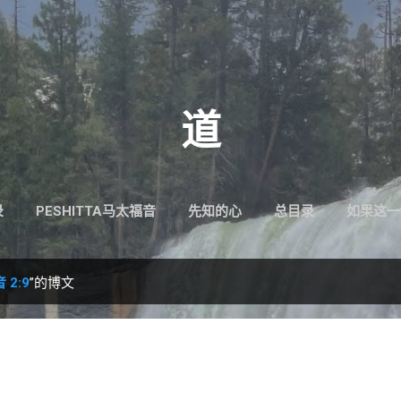
跳至主要内容
道
录
PESHITTA马太福音
先知的心
总目录
如果这一
 2:9
”的博文