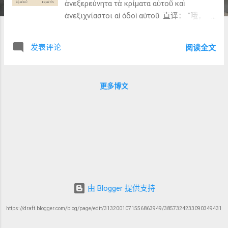
ἀνεξερεύνητα τὰ κρίματα αὐτοῦ καὶ
ἀνεξιχνίαστοι αἱ ὁδοὶ αὐτοῦ. 直译： “哦，神
丰富（πλούτου）、智慧（σοφίας）与知识
（γνώσεως）的深度（βάθος）啊！ 祂的判
发表评论
阅读全文
断（κρίματα）何等难以探究
（ἀνεξερεύνητα）， 祂的道路（ὁδοὶ）何等
难以追寻（ἀνεξιχνίαστοι）！” 📘 词汇与语
更多博文
法分析： Ὦ βάθος（哦，深度！） ：感叹词
引出敬拜之心，表达人类理性无法穷尽神的
作为。 πλούτου（财富） ：此处并非物质财
富，而是指神丰盛的“怜悯与信实的富足”（参
11:32）。 σοφίας / γνώσεως（智慧 / 知
识） ：前者指神救赎计划的智慧，后者指祂
对万物的洞察。 κρίματα（判断） ：指神在
救恩历史中的审判与决策。 ὁδοὶ（道路） ：
在希伯来语传统中（דֶּרֶךְ derek），常指神行
由 Blogger 提供支持
事的方式。 📗 Tucker 的洞见： Tucker 指
https://draft.blogger.com/blog/page/edit/3132001071556863949/3857324233090349431
出，这一节不是哲学惊叹，而是“盟约神学的
敬拜回应”： “Paul marvels not at abstract