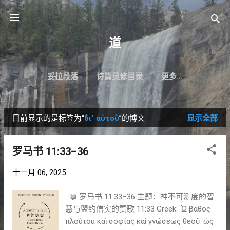
跳至主要内容
道
妥拉段落
诗篇灵修目录
更多…
目前显示的是标签为“
δι᾽ αὐτοῦ
”的博文
显示全部
博
文
罗马书 11:33–36
十一月 06, 2025
📖 罗马书 11:33–36 主题：神不可测度的智
慧与盟约信实的赞歌 11:33 Greek: Ὦ βάθος
πλούτου καὶ σοφίας καὶ γνώσεως θεοῦ· ὡς