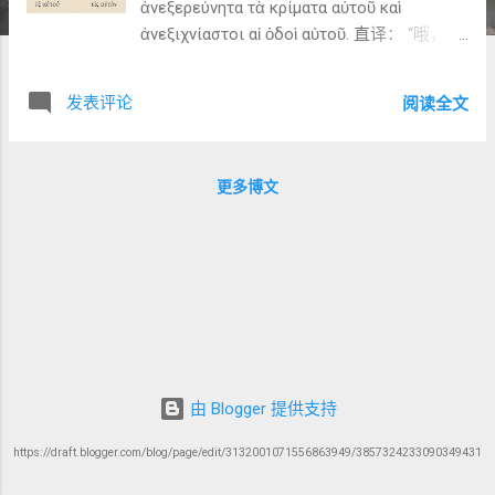
ἀνεξερεύνητα τὰ κρίματα αὐτοῦ καὶ
ἀνεξιχνίαστοι αἱ ὁδοὶ αὐτοῦ. 直译： “哦，神
丰富（πλούτου）、智慧（σοφίας）与知识
（γνώσεως）的深度（βάθος）啊！ 祂的判
发表评论
阅读全文
断（κρίματα）何等难以探究
（ἀνεξερεύνητα）， 祂的道路（ὁδοὶ）何等
难以追寻（ἀνεξιχνίαστοι）！” 📘 词汇与语
更多博文
法分析： Ὦ βάθος（哦，深度！） ：感叹词
引出敬拜之心，表达人类理性无法穷尽神的
作为。 πλούτου（财富） ：此处并非物质财
富，而是指神丰盛的“怜悯与信实的富足”（参
11:32）。 σοφίας / γνώσεως（智慧 / 知
识） ：前者指神救赎计划的智慧，后者指祂
对万物的洞察。 κρίματα（判断） ：指神在
救恩历史中的审判与决策。 ὁδοὶ（道路） ：
在希伯来语传统中（דֶּרֶךְ derek），常指神行
由 Blogger 提供支持
事的方式。 📗 Tucker 的洞见： Tucker 指
https://draft.blogger.com/blog/page/edit/3132001071556863949/3857324233090349431
出，这一节不是哲学惊叹，而是“盟约神学的
敬拜回应”： “Paul marvels not at abstract