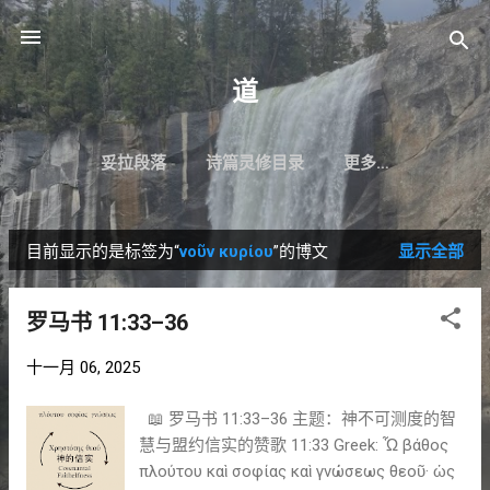
跳至主要内容
道
妥拉段落
诗篇灵修目录
更多…
目前显示的是标签为“
νοῦν κυρίου
”的博文
显示全部
博
文
罗马书 11:33–36
十一月 06, 2025
📖 罗马书 11:33–36 主题：神不可测度的智
慧与盟约信实的赞歌 11:33 Greek: Ὦ βάθος
πλούτου καὶ σοφίας καὶ γνώσεως θεοῦ· ὡς