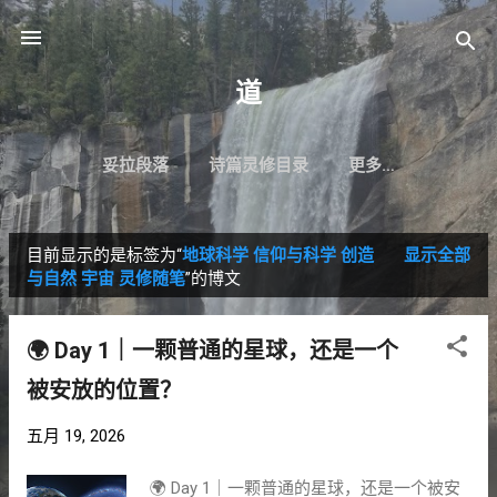
跳至主要内容
道
妥拉段落
诗篇灵修目录
更多…
目前显示的是标签为“
地球科学 信仰与科学 创造
显示全部
博
与自然 宇宙 灵修随笔
”的博文
文
🌍 Day 1｜一颗普通的星球，还是一个
被安放的位置？
五月 19, 2026
🌍 Day 1｜一颗普通的星球，还是一个被安