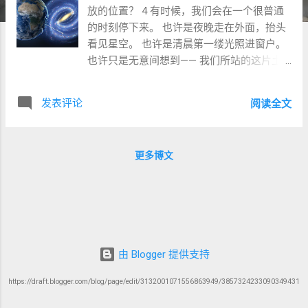
放的位置？ 4 有时候，我们会在一个很普通
的时刻停下来。 也许是夜晚走在外面，抬头
看见星空。 也许是清晨第一缕光照进窗户。
也许只是无意间想到—— 我们所站的这片土
地，究竟是在什么地方？ 🌌 一颗看起来“普
通”的星球 从宇宙的尺度来看，地球并不显得
发表评论
阅读全文
特别。 它只是太阳系中八大行星之一， 绕着
一颗中等大小的恒星——太阳运行。 而太
阳，也不过是银河系中数千亿颗恒星中的一
更多博文
颗。 银河系之外，还有数以千亿计的星系。
从这个角度看， 地球似乎只是一个再普通不
过的存在。 ☀️ 但它的位置，却并不普通 科学
家在研究行星时，常常提到一个概念： 👉
“宜居带”（Habitable Zone） 简单来说，就
是： 一颗行星距离恒星的距离， 刚好可以让
由 Blogger 提供支持
水以液态存在。 如果太靠近太阳—— 水会全
部蒸发，像金星一样，表面温度高达数百摄
https://draft.blogger.com/blog/page/edit/3132001071556863949/3857324233090349431
氏度。 如果太远—— 水会全部冻结，像火星
一样，大部分时间是寒冷干燥的世界。 而地