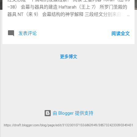
–38） 会幕与器具的建造 Haftarah（王上 7） 所罗门圣殿的
器具 NT（来 9） 会幕结构的神学解释 三段经文分别来自：
旷野时代 王国时代 第二圣殿时期的神学反思 但它们围绕同
一个问题： 神如何住在人中间？ 二、主题一：神的居所是群
发表评论
阅读全文
体建造的 在 Vayakhel 中， 会幕不是由一个人建造， 而是整
个群体参与。 关键词： נָדִיב לֵב “甘心的心” 会幕的材料来
自： 百姓的奉献 工匠的智慧 群体的合作 📌 这表明： 神的居
更多博文
所不是权力工程， 而是 群体敬拜的成果 。 三、主题二：会
幕与圣殿的连续性 Haftarah（列王纪上 7）描述： 所罗门圣
殿的器具制作。 这些器具明显延续会幕传统： 会幕 圣殿 铜
盆 铜海 灯台 金灯台 香坛 香坛 祭坛 铜祭坛 📌 这说明： 圣殿
不是新宗教， 而是 会幕传统的延续与扩展 。 神仍然是 西奈
之神 。 四、主题三：会幕的象征意义 希伯来书 9 提出一个
重要观察： 会幕不仅是历史建筑， 也是 神学象征 。 作者称
会幕制度为： παραβολή “象征 / 比喻” 在第二圣殿语境中，
由 Blogger 提供支持
许多犹太思想家也认为： 圣殿结构反映 宇宙秩序 。 例如：
会幕层次 宇宙 外院 地 圣所 天 至圣所 神的居所 📌 因此， 会
https://draft.blogger.com/blog/page/edit/3132001071556863949/3857324233090349431
幕不仅是宗教建筑， 也是 宇宙神学的象征 。 五、关键神学