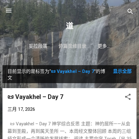
跳至主要内容
道
妥拉段落
诗篇灵修目录
更多…
目前显示的是标签为“
📜 Vayakhel – Day 7
”的博
显示全部
博
文
文
📜 Vayakhel – Day 7
三月 17, 2026
📜 Vayakhel – Day 7 神学综合反思 主题：神的居所——从会
幕到圣殿，再到属天圣所 一、本周经文整体回顾 本周的三组
经文形成一个清晰的发展线索： 阅读 主要内容 Torah（出 35