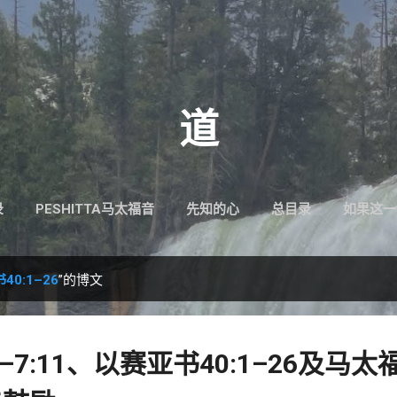
跳至主要内容
道
录
PESHITTA马太福音
先知的心
总目录
如果这一
40:1–26
”的博文
–7:11、以赛亚书40:1–26及马太福