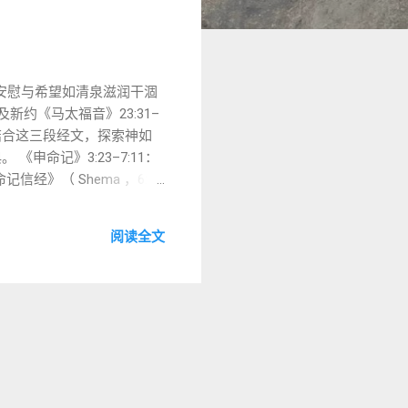
谷中，安慰与希望如清泉滋润干涸
6及新约《马太福音》23:31–
结合这三段经文，探索神如
 《申命记》3:23–7:11：
信经》（ Shema ，6:4–
摩西祈求进入应许之地
。希伯来语 rā’āh
阅读全文
拒绝非冷漠，而是为更大的计
7:8宣称：“耶和华专爱你
9）： “以色列啊，你要
，将《妥拉》教导后代（6:7）。
（6:24），如《申命记》