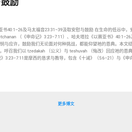
与鼓励
以赛亚书40:1–26及马太福音23:31–39汲取安慰与鼓励 在生命的低
chanan （《申命记》3:23–7:11）、哈夫塔拉《以赛亚书》40:1–2
怜悯与应许，鼓励我们无论面对何种挑战，都能仰望祂的恩典。本文
我们以 tzedakah （公义）与 teshuvah （悔改）回应祂的恩典。
:23–7:11是摩西的恳求与教导，包含《十诫》（5:6–21）与《申命记
与爱，为子民带来安慰。 摩西的恳求与神的怜悯 （3:23–29）： 
逆（《民数记》20:12）禁止他进入，却允许他从毗斯迦山远眺（3:27）
西，预备后继者（3:28）。《米德拉什·申命记拉巴》3:6解释，神的
们在失望中仍可信靠神的安排。 盟约之爱 （7:6–9）： 《申命记》
语*’āhav*，אָהַב，“爱”）。神因与亚伯拉罕的盟约（《创世记》
更多博文
慰 ：神的爱是永恒的（ chesed ，חֶסֶד，7:9），不受人的软弱限制。《塔木德·
选是恩典的礼物，为我们提供坚定的盼望。 《申命记》与顺服 （6:4–
”（6:4， Shema Yisrael ）呼召以色列以全心爱神（6:5）
调每日诵读 Shema ，提醒神的同在。 鼓励 ：顺服《妥拉》带来平安