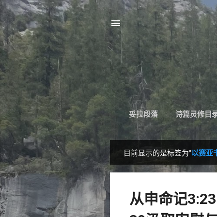
妥拉段落
诗篇灵修目
目前显示的是标签为“
以赛亚书
博
文
从申命记3:23