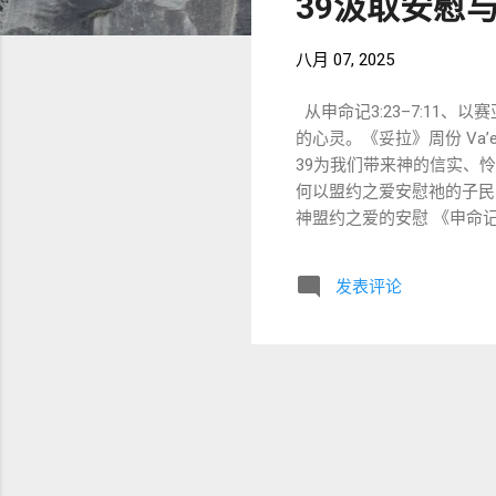
39汲取安慰
八月 07, 2025
从申命记3:23–7:11、
的心灵。《妥拉》周份 Va’et
39为我们带来神的信实、
何以盟约之爱安慰祂的子民，呼召
神盟约之爱的安慰 《申命记》3
9），强调神对以色列的拣选
（3:25），但神因百姓的悖
发表评论
（רָאָה，“看见”）象征神赐予盼望，即便摩西未踏足迦南，他的使命通过约书亚延续。 安慰 ：神虽公义（《申命记》
4:24），却以怜悯回应摩
划（约书亚的领导），提醒我
们，拣选你们……因祂向你们列祖所起的誓。”（希伯来
12:3）拣选以色列，非因其强大（7:7）。 安
伯拉霍特》7a教导，神的拣
听！耶和华我们的神是独一的主。
《米示拿·伯拉霍特》2:2强