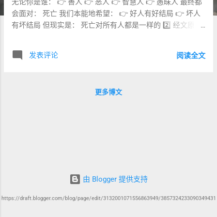
无论你是谁： 👉 善人 👉 恶人 👉 智慧人 👉 愚昧人 最终都
会面对： 死亡 我们本能地希望： 👉 好人有好结局 👉 坏人
有坏结局 但现实是： 死亡对所有人都是一样的 2️⃣ 经文原文
（希伯来文） 📖 传道书 9:1–6 1 כִּי אֶת־כָּל־זֶה נָתַתִּי אֶל־לִבִּי
2（核心） הַכֹּל כַּאֲשֶׁר לַכֹּל מִקְרֶה אֶחָד לַצַּדִּיק וְלָרָשָׁע לַטּוֹב
发表评论
阅读全文
וְלַטָּהוֹר וְלַטָּמֵא 📌 一个结局 3 这是日光之下的一件恶事： 众
人所遭遇的，都是一样的。 4（著名句） כִּי־לְכָל־חַי יֵשׁ בִּטָּחוֹן
כִּי־לְכֶלֶב חַי הוּא טוֹב מִן־הָאַרְיֵה הַמֵּת׃ 👉 活着的狗 胜过 死了的
更多博文
狮子 5–6（关键） 活着的人知道自己会死； 死人却一无所
知； 他们的爱、恨、嫉妒， 都已经消失。 3️⃣ 中文直译（保
留冲击力） 2（核心） 所有人都有同样的结局： 义人与恶
人， 好人与坏人， 洁净的与不洁净的， 👉 都一样。 3 这是
一个恶事： 所有人的结局一样。 4 活着的狗， 比死了的狮子
更好。 📌 极端对比 5–6 活着的人知道自己会死； 死人却什
么都不知道； 他们的情感都结束了， 他们在日光之下， 再
没有份。 4️⃣ 关键词释义（Word Study） 1️⃣ מִקְרֶה אֶחָד ——
由 Blogger 提供支持
“同一个结局” 👉 同一个命运 📌 无差别 2️⃣ כֶּלֶב (kelev) ——
“狗” 👉 在古代： 👉 低贱 3️⃣ אַרְיֵה (aryeh) —— “狮子” 👉 强
https://draft.blogger.com/blog/page/edit/3132001071556863949/3857324233090349431
大、尊贵 📌 对比： 👉 卑微 vs 荣耀 4️⃣ יֹדְעִים —— “知道” 👉