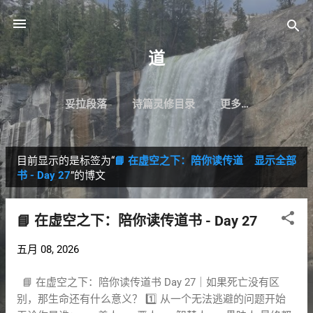
跳至主要内容
道
妥拉段落
诗篇灵修目录
更多…
目前显示的是标签为“
📘 在虚空之下：陪你读传道
显示全部
博
书 - Day 27
”的博文
文
📘 在虚空之下：陪你读传道书 - Day 27
五月 08, 2026
📘 在虚空之下：陪你读传道书 Day 27｜如果死亡没有区
别，那生命还有什么意义？ 1️⃣ 从一个无法逃避的问题开始