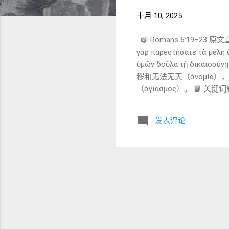
十月 10, 2025
📖 Romans 6:19–23 原文直
γὰρ παρεστήσατε τὰ μέλη ὑ
ὑμῶν δοῦλα τῇ δι
秽和无法无天（ἀνομία）
（ἁγιασμός）。 📘 关
仆”）来说明属灵实情。 ἀσθ
与脆弱。 ἀκαθαρσία 
发表评论
沦丧”，而是 圣约不忠 的状态。 ε
ἁγιασμόν ： → “将
果。 🕎 圣约背景： 这
崇拜、律法之外）， 现在要献
“奴仆”比喻感到不适。但在
能理解的比喻说明：“你必效忠一位主—