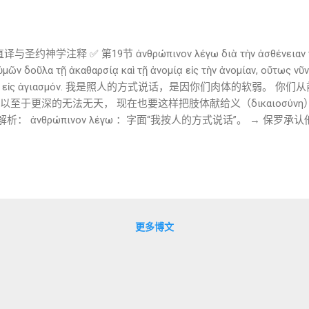
译与圣约神学注释 ✅ 第19节 ἀνθρώπινον λέγω διὰ τὴν ἀσθένειαν τῆ
μῶν δοῦλα τῇ ἀκαθαρσίᾳ καὶ τῇ ἀνομίᾳ εἰς τὴν ἀνομίαν, οὕτως νῦ
καιοσύνῃ εἰς ἁγιασμόν. 我是照人的方式说话，是因你们肉体的软弱
，以至于更深的无法无天， 现在也要这样把肢体献给义（δικαιοσύν
键词解析： ἀνθρώπινον λέγω ：字面“我按人的方式说话”。 → 保罗
ένεια τῆς σαρκὸς ：“肉体的软弱”——并非单指性软弱，而是
（污秽）+ ἀνομία （无法无天）：呼应旧约中“以色列陷入外邦偶像与罪
ἰς τὴν ἀνομίαν ：表示 方向性 ——持续陷入无法无天的漩涡。 παραστ
肢体献给义”，以致产生“圣洁（ἁγιασμός）”的状态。 → 成圣不是“自我修
节经文的“献上肢体”是献祭与出埃及主题的延伸： 以色列从前献上身体（
给耶和华，成为“祭司的国度，圣洁的子民”（出19:5–6）。 👉 
更多博文
保罗时代，“奴仆 = 效忠的对象”是非常直观的社会语言。 他并不是
—不是罪，就是神。” ✅ 第20节 ὅτε γὰρ δοῦλοι ἦτε τῆς ἁμαρτ