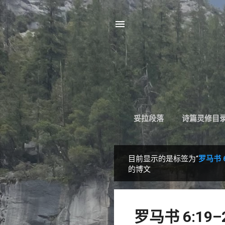
妥拉段落
诗篇灵修目
目前显示的是标签为“
罗马书
博
的博文
文
罗马书 6:19–