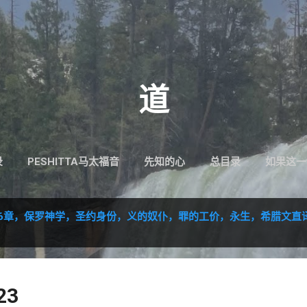
跳至主要内容
道
录
PESHITTA马太福音
先知的心
总目录
如果这一
 6章，保罗神学，圣约身份，义的奴仆，罪的工价，永生，希腊文直
23