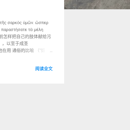
ς σαρκὸς ὑμῶν. ὥσπερ
ν παραστήσατε τὰ μέλη
。 你们从前怎样把自己的肢体献给污
η），以至于成圣
承认他在用 通俗的比喻 （“奴
指人类在罪中、死亡辖制下的有限
中”的语言。 → 并非仅指“道德
阅读全文
ήσατε ... εἰς
养”，而是“效忠主权转换”的结
行动）给“外邦之神”（偶像
困难点说明 ： 现代人可能对
认可奴隶制度，而是在用人们
ίας, ἐλ...