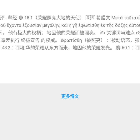
译 · 释经 🔴 18:1（荣耀照亮大地的天使） 🇬🇷 希腊文 Μετὰ ταῦτα εἶδο
ανοῦ ἔχοντα ἐξουσίαν μεγάλην, καὶ ἡ γῆ ἐφωτίσθη ἐκ τῆς δόξη
 他有极大的权柄； 地因他的荣耀而被照亮。 ✍️ 关键词与难点 ἐξουσ
差执行 终极宣告 的权威。 ἐφωτίσθη（被照亮） ：被动语态，
结 43:2 ：耶和华的荣耀从东方而来，地因他的荣耀发光。 赛 60:1 
 审判性揭露 ：光来临时，黑暗被显明。 🔴 18:2（巴比伦的倾倒与荒凉
γων· Ἔπεσεν, ἔπεσεν Βαβυλὼν ἡ μεγάλη, καὶ ἐγένετο κατοικητήρι
ρτου καὶ φυλακὴ παντὸς ὀρνέου ἀκαθάρτου καὶ μεμισημένο
大巴比伦倒下了！” 她成了 鬼魔的住处 ， 各样 污秽之灵的巢穴 ， 
, ἔπεσεν（倒下了，倒下了） ：完成式宣告（prophetic perfec
/ φυλακή（住处 / 囚笼、巢穴） ：从“荣耀之城”到“荒凉之地”的强烈反转。 ὀρ
更多博文
回声。 🧭 旧约/背景 赛 13–14；耶 50...