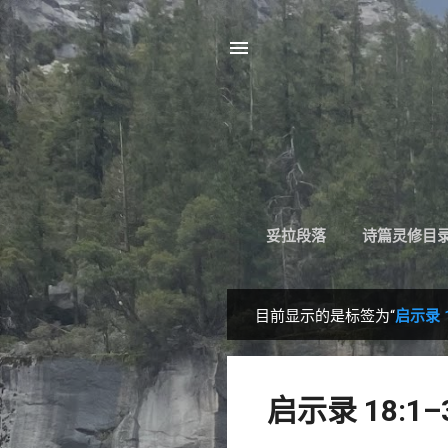
妥拉段落
诗篇灵修目
目前显示的是标签为“
启示录 1
博
文
启示录 18:1–