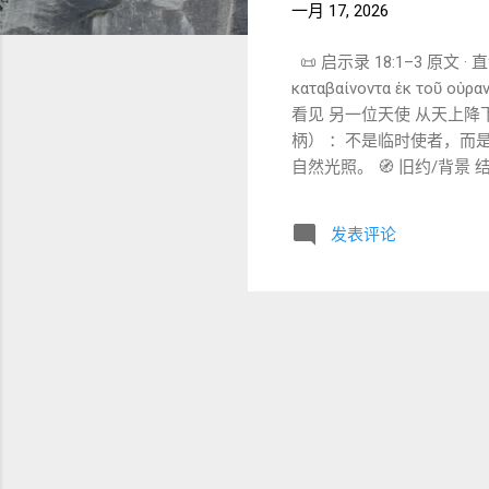
一月 17, 2026
📜 启示录 18:1–3 原文 · 直
καταβαίνοντα ἐκ τοῦ οὐρ
看见 另一位天使 从天上降下，
柄） ：不是临时使者，而是奉
自然光照。 🧭 旧约/背景 
录在此把“荣耀照地”的意象用于
ἔκραξεν ἐν ἰσχυρᾷ φωνῇ λέ
发表评论
παντὸς πνεύματος ἀκαθά
喊说： “倒下了，倒下了！ 
✍️ 关键词与难点 Ἔπεσεν
实。 κατοικητήριον 
之鸟） ：利未记洁净/不洁系统的