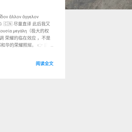
ν ἄλλον ἄγγελον
ς αὐτοῦ. 🇨🇳 尽量直译 此后我又
ία μεγάλη（极大的权
强调 荣耀的临在效应 ，不是
：耶和华的荣耀照耀。 👉 启示
） 🇬🇷 希腊文 καὶ
ον δαιμονίων καὶ φυλακὴ
阅读全文
υ. 🇨🇳 尽量直译 他用大能的声音呼
各样 污秽可憎之鸟的巢穴 。
t）——在宣告中已被视为既成事
νέον ἀκάθαρτον（污秽