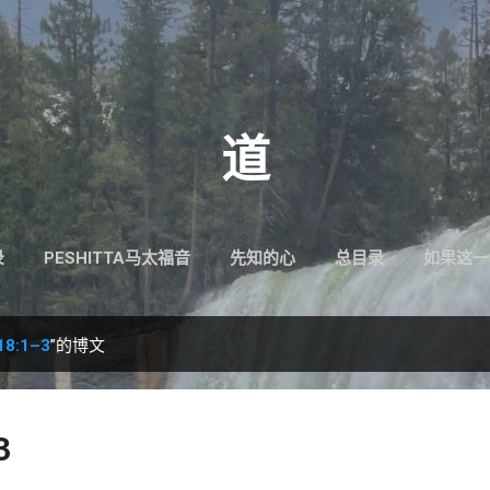
跳至主要内容
道
录
PESHITTA马太福音
先知的心
总目录
如果这一
8:1–3
”的博文
3