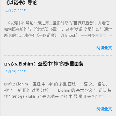
《以诺书》导论
整卷书的中心神学。希伯来文“קָדוֹשׁ”（kadosh）不仅意味着道
九月 17, 2025
德上的圣洁，更意味着“分别出来”、“归属于神”。 《利未记》教
导人如何通过祭献、饮食、节期、社会正义等方面在实际生活
《以诺书》导论：走进第二圣殿时期的“世界观后台”，并看它
中活出“圣洁”。圣洁不仅是内心态度，更是生活方式。 二、献
如何照亮新约与〈创世记〉6章 一、这本“以诺书”是什么？ 通常
祭制度：与神相交的通道 前七章详细描述五种祭： 燔祭
所说的“以诺书”指 《一以诺书》（1 Enoch） ——由多卷文本构
（olah）：全然献上，象征奉献与赎罪； 素祭 （minchah）：
成的犹太启示文学合集，成书于 第二圣殿时期 （约公元前3—1
感恩的麦祭，象征生活之献； 平安祭 （shelamim）：人与神
世纪），虽不在犹太/基督教主流正典之内（ 埃塞俄比亚正教
阅读全文
团契的象征； 赎罪祭 （chatat）：针对无意之罪的遮盖； 赎愆
视为正典），却在耶稣与使徒的时代 影响极大 。完整文本以
祭 （asham）：针对特定罪行的赔偿与赎回。 这些制度不是单
吉兹语（埃塞俄比亚语） 保存， 死海古卷 出土了多份 阿拉姆
纯宗教仪式，而是 神提供给罪人恢复关系的方式 。 希伯来文
אֱלֹהִים Elohim：圣经中“神”的多重面貌
语 残卷，另有 希腊文 片段，显示其广泛流传。 《一以诺书》
“כפר”（kaphar）意为“遮盖、和解”，显示出神主动设立机制使
六月 08, 2025
大体由五部分组成（作者与年代各异）： 《守望者之书》（1–
祂的子民得洁净并维系同在。 三、祭司制度与敬拜秩序 亚伦与
36） ：叙述堕落天使“ 守望者 ”（Aram. ʿîrîn ，参但4）与人女
他的子孙被设立为祭司，是以色列人与神之间的中保。《利未
אֱלֹהִים Elohim： 圣经 中“ 神” 的 多重 面貌 —— 语 义、 语法、
通婚、巨人（尼非利人）的出现，以及神对其囚禁与审判。
记》强调他们的洁净、服饰、行为都必须与神的圣洁相称。 祭
神学 与 新 旧约 对照 分析 一、 Elohim 的 基本 含义 与 语法 特
《比喻/相似喻之书》（37–71） ：频繁出现“ 那位人子/拣选
司是 圣所的看守者、律法的教导者与百姓的代求者 。他们的失
性 “ אֱלֹהִים ( Elohim) ” 是 希伯来 圣经 中 最 常用 来 指“ 神” 的
者/义者 ”，刻画末世审判与王权。 《天文之书》（72–82） ：
败（如拿答与亚比户擅献凡火）立刻带来神的审判（利10
词汇， 其词 根 是 אֵל ( El) ， 意思 为“ 能力 者” 或“ 有权 柄
阐释**364日“以诺历”**与天体秩序。 《梦异之书》（83–90）
章），显示敬拜的严肃性。 四、洁净与不洁：属灵与社会的界
者”。 ✦ 语法 现象： Elohim 是 一个 复数 形式 （“- im” 后
阅读全文
：以异象回顾以色列史并预示末世。 《以诺书信》（91–108）
限 第11–15章讲述关于食物、疾病（如大麻风）、体液等“洁净
缀）， 但 常 与 单数 动词 搭配 使用， 表示 独 一 真神（ 如 创