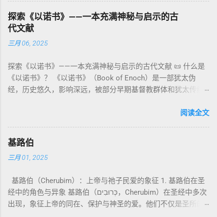
：智慧训诫、“祸哉”、义人与恶人的结局等。 提示：另有《二
与不洁”的律例。其目的不是为了迷信或隔离，而是建立 圣洁与
世 记 1: 1）； 在 其他 语 境 中也 可 用于 复数 意义， 如 指 多
以诺书》（斯拉夫文）与《三以诺书》（希伯来文），属更晚
秩序感 ，帮助以色列人活在神的同在中。 “洁净”不是等同于“无
探索《以诺书》——一本充满神秘与启示的古
神、 属 灵 存在、 审判 官 等； 因此， 需 借助 上下文 判断 语
期以诺传统，不等同于《一以诺书》。 二、为什么重要？——
罪”，而是不妨碍与神交往的状态。圣所是神居住之地，进入必
代文献
义 和 神学 定位 。 二、 希伯来 圣经 中 Elohim 的 主要 用法 与
它是新约作者与读者共享的“语境词典” 1）新约中的直接/间接
须经过象征性与礼仪性的预备。 五、赎罪日与神同居的中心 第
三月 06, 2025
示例 分类 类型 用法 说明 示例 经文 含义 1. 真神 指 以色列 的
呼应 犹大书14–15 几乎逐字引 1 Enoch 1:9（“主带着千万圣者
16章描述每年一次的“赎罪日”（Yom Kippur），大祭司进入至
独 一 真神 创 1: 1 独 一 真神（ The God） 2. 假 神 外 邦 民族
降临审判众人”）； 犹6、彼后2:4 关于“犯罪天使被拘禁”与以诺
圣所，用血为圣所与百姓遮罪。 这是整卷《利未记》的神学中
探索《以诺书》——一本充满神秘与启示的古代文献 📜 什么是
所 崇拜 的 神祇 出 20: 3 假 神/ 偶像（ gods） 3. 属 灵 存在
的“深渊囚禁”叙事共振。 彼后2:4 用“ 他他路斯 （Tartarus）”指
心： 神愿意居住在人中间； 罪必须被遮盖才能维持这同在；
《以诺书》？ 《以诺书》（Book of Enoch）是一部犹太伪
神 的 众 子、 天使、 神圣 议会 成员 诗 82: 1, 申 32: 8– 9
天使囚禁之所，贴近以诺传统语境。 福音书/启示录 中的“ 人子
神主动提供遮罪之道（两个祭牲，特别是“为耶和华”的与“归于
经，历史悠久，影响深远，被部分早期基督教群体和犹太传统
神圣 存在（ divine beings） 4. 法官 被 委托 施行 神 审判者 出
来临与天使同来、坐在荣耀宝座审判列国 ”（太24–25；启1、
亚撒泻勒”的）。 这预表...
所珍视。它以圣经中的以诺（Enoch）——亚当的七世孙、挪亚
22: 8– 9， 诗 82: 6 法官（ judges），可能是神圣议会成员 5.
14、19）与《比喻之书》的“人子”母题同一语义场。 恶灵/污鬼
的曾祖父——的名义写成，包含大量关于天使、堕落、审判和弥
阅读全文
神 权 代表 受托 执行 神 旨意 的 人（ 如 摩西） 出 7: 1 神 的 代
观 ：以诺将“巨人之灵”为游行污灵的渊源学解释，补给了新约
赛亚的异象。 📖 圣经中的以诺 （创世记 5:24）： “以诺与神同
言人（ divine proxy） 6. 强调 威严 复数 形式 强调 尊贵 超自然
驱魔叙事背后的“灵界词库”（可1、路8；亦参弗6:12“执政掌
行，神将他取去，他就不在世了。” 这一神秘的记载激发了后世
的 显现 撒 上 28: 13 灵界 显现 或 尊称（ majestic plural）
权”）。 阴间与审判意象 ：Sheol 的分区、册卷与火刑等图像，
基路伯
关于以诺与神的关系、天国奥秘的丰富想象。《以诺书》便是
三、 每一 类 的 代表 经文 解读 1. 真神 的 独 一 性（ 创世 记 1:
帮助理解耶稣的审判比喻与《启示录》的审判美学。 社会伦理
三月 01, 2025
这种想象的结晶。 📖《以诺书》的主要内容 《以诺书》并非一
1） “ בְּרֵאשִׁית בָּרָא אֱלֹהִים...” “ 起初， 神（ Elohim） 创造 天
：以诺传统对压迫者的“祸哉”，与 雅各书 对不义富者的警告
本单一的作品，而是由多个部分组成，大致包括： 1️⃣ 《守望者
地。” 尽管 Elohim 是 复数 形式， 但 与 动词“ 创造”（ בָּרָא）
（雅5）形成呼应。 ...
基路伯（Cherubim）：上帝与祂子民爱的象征 1. 基路伯在圣
之书》（1 Enoch 1-36） 讲述堕落天使（守望者，Watchers）
为 单数， 语法 结构 显示 这 是在 强调 一位 ...
经中的角色与异象 基路伯（כְּרוּבִים，Cherubim）在圣经中多次
如何违背神的命令，与人类女子结合，生下巨人
出现，象征上帝的同在、保护与神圣的爱。他们不仅是圣所的
（Nephilim）。 这些天使教授人类各种知识，如金属锻造、药
守护者，更象征上帝与祂子民的亲密关系。 （1）伊甸园的守