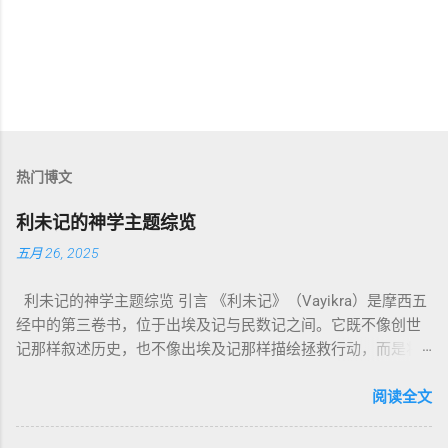
热门博文
利未记的神学主题综览
五月 26, 2025
利未记的神学主题综览 引言 《利未记》（Vayikra）是摩西五
经中的第三卷书，位于出埃及记与民数记之间。它既不像创世
记那样叙述历史，也不像出埃及记那样描绘拯救行动，而是将
焦点集中在 圣洁、礼仪、献祭与与神同居的生活准则 上。尽管
内容看似仪式化，《利未记》却揭示了 神的临在如何规范人类
阅读全文
社会与属灵生活 。 一、神的圣洁与人的回应 “你们要圣洁，因
为我耶和华你们的神是圣洁的。”（利未记19:2） 这节经文构成