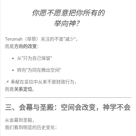
你愿不愿意把你所有的
举向神？
Terumah（举祭）关注的不是“减少”，
而是
方向的改变
：
从“只为自己保留”
转向“为同在腾出空间”
📌 奉献在妥拉中从来不是财政行为，
而是
关系定位
。
三、会幕与圣殿：空间会改变，神学不会
从会幕到圣殿，
我们看到明显的历史变化：