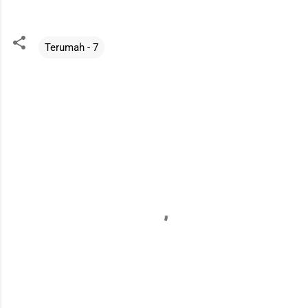
Terumah - 7
评
论