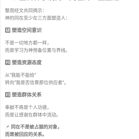
整周经文共同揭示：
神的同在至少在三方面塑造人：
1️⃣ 塑造空间意识
不是一切地方都一样，
而是学习为神预备位置与界线。
2️⃣ 塑造资源态度
从“我能不能给”
转向“我是否信靠那位供应者”。
3️⃣ 塑造群体关系
奉献不再是个人功德，
而是让感谢在群体中流动。
📌
同在不是被占据的对象，
而是被回应的关系。