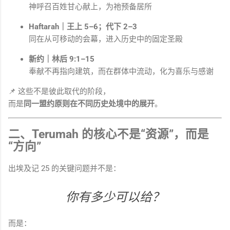
神呼召百姓甘心献上，为祂预备居所
Haftarah｜王上 5–6；代下 2–3
同在从可移动的会幕，进入历史中的固定圣殿
新约｜林后 9:1–15
奉献不再指向建筑，而在群体中流动，化为喜乐与感谢
📌 这些不是彼此取代的阶段，
而是
同一盟约原则在不同历史处境中的展开
。
二、Terumah 的核心不是“资源”，而是
“方向”
出埃及记 25 的关键问题并不是：
你有多少可以给？
而是：