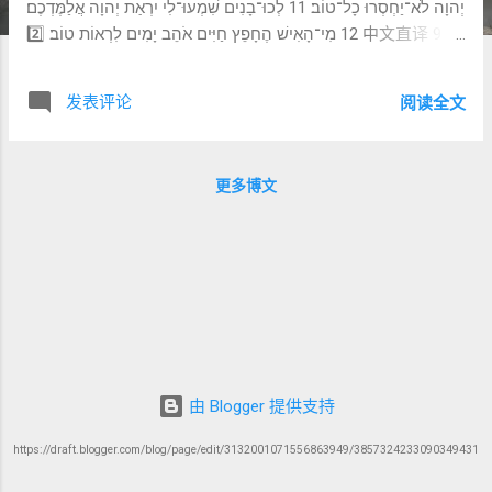
יְהוָה לֹא־יַחְסְרוּ כָל־טוֹב׃ 11 לְכוּ־בָנִים שִׁמְעוּ־לִי יִרְאַת יְהוָה אֲלַמֶּדְכֶם׃
12 מִי־הָאִישׁ הֶחָפֵץ חַיִּים אֹהֵב יָמִים לִרְאוֹת טוֹב׃ 2️⃣ 中文直译 9 你
们要敬畏耶和华，他的圣民啊， 因为敬畏他的人毫无缺乏。
10 少壮狮子也会缺乏、饥饿， 但寻求耶和华的人，不缺任何
发表评论
阅读全文
美善。 11 来吧，孩子们，听我说， 我要教导你们敬畏耶和
华。 12 谁是那渴望生命的人？ 喜爱长久日子，好看见美
善？ 3️⃣ 关键词释义（Word Study） 1️⃣ יָרֵא ( yareʾ ) ——「敬
更多博文
畏」 “你们要敬畏耶和华” 📌 含义： 敬重 认识神的权能 带着
回应的顺服 ➡ 与 Day 2 的“仰望”形成深化： 仰望 → 敬畏 2️⃣
מַחְסוֹר ( maḥsor ) ——「缺乏」 “毫无缺乏” 📌 关键点： 👉
不是说“拥有一切”， 👉 而是“没有真正的缺失”。 ➡ 定义改
变： 什么才是“真正的需要”？ 3️⃣ כְּפִיר ( kefir ) ——「少壮狮
子」 📌 象征： 力量 自然能力 捕猎者 ➡ 对比非常强烈： 👉
最强的动物 👉 仍然会饥饿 ➡ 结论： 力量 ≠ 保障 4️⃣ דָּרַשׁ (
darash ) ——「寻求」 再次出现（呼应 v.4） ➡ 从个人经验
→ 群体原则： 👉 寻求神的人 👉 不缺乏真正的好 5️⃣ לִמַּד (
由 Blogger 提供支持
limmad ) ——「教导」 “我要教导你们” 📌 语气转变： 👉 诗
https://draft.blogger.com/blog/page/edit/3132001071556863949/3857324233090349431
人从见证人 👉 变成教师（智慧传统） 4️⃣ 犹太...