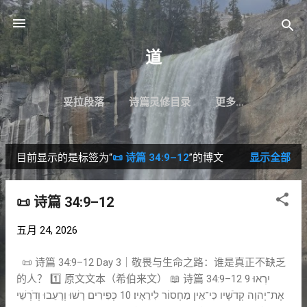
跳至主要内容
道
妥拉段落
诗篇灵修目录
更多…
目前显示的是标签为“
📜 诗篇 34:9–12
”的博文
显示全部
博
文
📜 诗篇 34:9–12
五月 24, 2026
📜 诗篇 34:9–12 Day 3｜敬畏与生命之路：谁是真正不缺乏
的人？ 1️⃣ 原文文本（希伯来文） 📖 诗篇 34:9–12 9 יִרְאוּ
אֶת־יְהוָה קְדֹשָׁיו כִּי־אֵין מַחְסוֹר לִירֵאָיו׃ 10 כְּפִירִים רָשׁוּ וְרָעֵבוּ וְדֹרְשֵׁי