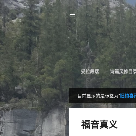
妥拉段落
诗篇灵修目
目前显示的是标签为“
旧约喜
博
文
福音真义