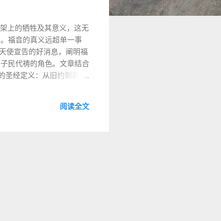
字架上的牺牲及其意义，这无
涵。福音的真义远超单一事
）到天使宣告的好消息，阐明福
和为子民代祷的角色。文章结合
音的圣经定义：从旧约到新约
 《以赛亚书》52:7描述报
阅读全文
佳音”指神介入历史，拯救以色
诗篇》96:2–3呼召向列
:1–2宣告受膏者“传好信息
的国度，与旧约的禧年传统
伯拉罕之约：“地上万族必因你
世的救赎，如《但以理书》
（ olam ha-ba ，来
人与受造物的关系。这种喜讯
αγγέλιον，