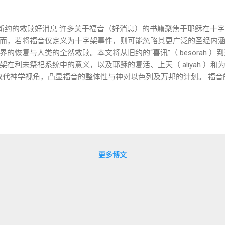
到新约的救赎好消息 许多关于福音（好消息）的书籍聚焦于耶稣在十
而，若将福音仅定义为十字架事件，则可能忽略其更广泛的圣经内
的恢复与人类的全然救赎。本文将从旧约的“喜讯”（ besorah 
在利未祭祀系统中的意义，以及耶稣的复活、上天（ aliyah ）
取代神学视角，凸显福音的整体性与神对以色列及万邦的计划。 福
消息)指带来盼望、胜利或救赎的信息，常与神的介入
 besorah 的几个关键用法奠定了福音的根基： 神的拯救与胜利 ：
音、传平安、报好信、传救恩的……说：‘你的神作王了！’”这里的“
其与神的盟约关系。这不仅是民族的解放，更是神国度掌权的预表。 《
的荣耀与救恩，指向神对全地的主权。 盟约的更新 ： 《以赛亚书》61
，释放被掳者。这“喜讯”与神的灵同在，预示一个公义、怜悯与恢复
更多博文
应。 Besorah 常与神对以色列的应许相关，如《创世记》12:3的亚
划不仅限于以色列，而是普世的。 末世盼望 ： 旧约的喜讯常指向末
永恒国度。拉比传统将此与弥赛亚的到来联系，期待神通过受膏者建立公义的国度
ah 因此是一个整体性的信息：神作王，祂的救赎恢复人与神、人与人、
彰显。 新约的“好消息”：天使与耶稣的宣告 新约的“福音”（希腊语εὐ
”）直接延续旧约的 besorah ，但通过耶稣的降生...