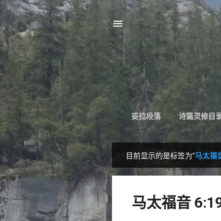
妥拉段落
诗篇灵修目
目前显示的是标签为“
马太福音 
博
文
马太福音 6:19