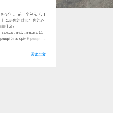
19–34）。 前一个单元（6:1
： 什么是你的财富？ 你的心
正信靠什么？
ܠ
υσιν· ──────────────── B.
， 盗贼挖穿并偷窃。
阅读全文
没有重复同一词根， 而是用更自然
转写： l-
有财物。 重点是： 为自己积
. ܣܝܡܬܐ 转