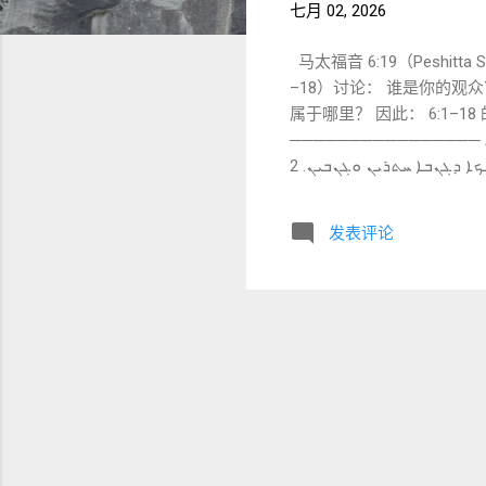
七月 02, 2026
马太福音 6:19（Peshit
–18）讨论： 谁是你的观众
属于哪里？ 因此： 6:1–1
──────────────── A. 原文呈现
ܒܐܪܥܐ. ܐܝܟܐ ܕܣܣܐ ܘܪܘܚܠܐ ܡܚܒܠܝܢ. ܘܐܝܟܐ ܕܓܢܒܐ ܚܬܪܝܢ ܘܓܢܒܝܢ. 2) Greek 原文（NA28） Μὴ θησαυρίζετε ὑμῖν θησαυροὺς
ἐπὶ τῆς γῆς, ὅπου σὴς κα
中文直译（忠于原文） 不
发表评论
──────────────── C. 逐词与短语详解（核心部分）
要收藏 对应希腊文： Μὴ θησαυρίζετε 词根： ܣܝܡ (sym) 放置
文： θησαυρίζω 本身就
的闪语表达： 不要不断堆积储存。 
khūn 字面： 为你们自己
存。 整个段落讨论的不是： 财富
写： sīmāthā 字面： 储藏物