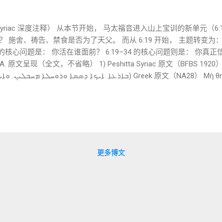
ta Syriac 深度注释） 从本节开始， 马太福音进入山上宝训的新单元（6:
？ 施舍、祷告、禁食是否为了天父。 而从 6:19 开始， 主题转变为
8 的核心问题是： 你活在谁面前？ 6:19–34 的核心问题则是： 你真
（全文，不省略） 1) Peshitta Syriac 原文（BFBS 1920） ܐ ܬܣܝܡܘܢ ܠܟܘܢ ܣܝܡܬܐ
ὶ βρῶσις ἀφανίζει, καὶ ὅπου κλέπται διορύσσουσιν καὶ κλέπτο
要为自己积存财宝在地上。 在那里， 蛀虫与腐蚀毁坏它们； 在那里
 1. ܠܐ ܬܣܝܡܘܢ 转写： lā tesīmūn 字面： 不要存放 不要积存 不
 存放 储存 安置 这是叙利亚文一个非常日常的动词。 希腊
来自： θησαυρός 财宝 宝库 有“积攒财富”的色彩。 而 Peshitta 
这种翻译听起来更像一位拉比的教导。 ──────────────── 2. ܠܟܘܢ 
更多博文
 给你们自己 对应希腊文： ὑμῖν 这是一个重要细节。 耶稣并非反对拥
是否存在。 而是： 财富成为谁的安全感来源。 ──────────────── 3
 积蓄 财宝...