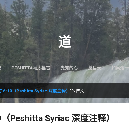
跳至主要内容
道
录
PESHITTA马太福音
先知的心
总目录
如果这一
6:19（Peshitta Syriac 深度注释）
”的博文
（Peshitta Syriac 深度注释）