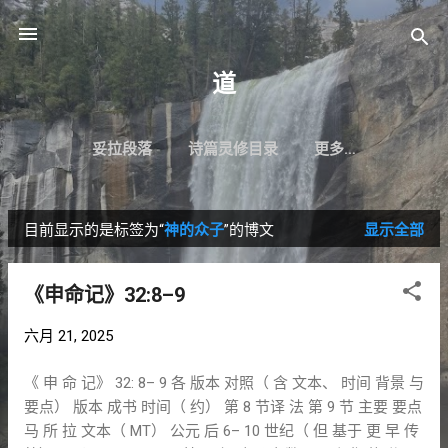
跳至主要内容
道
妥拉段落
诗篇灵修目录
更多…
目前显示的是标签为“
神的众子
”的博文
显示全部
博
文
《申命记》32:8–9
六月 21, 2025
《 申 命 记》 32: 8– 9 各 版本 对照（ 含 文本、 时间 背景 与
要点） 版本 成书 时间（ 约） 第 8 节译 法 第 9 节 主要 要点
马 所 拉 文本（ MT） 公元 后 6– 10 世纪（ 但 基于 更 早 传