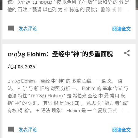
统） כְּמִסְפַּר בְּנֵי יִשְׂרָאֵל “ 按 以色列 子孙 数” “ 耶和华 的 分 是
他的 百姓…” 强调 以色列 为 神 拣选 的 民族； 删除 或 弱化
属 灵 存在 结构（ 如 神 的 众 子） 以 维护 后期 犹太 一神论
纯洁性 撒 马 利亚 五经（ SP） 公元前 2– 1 世纪 前 形成
发表评论
阅读全文
כְּמִסְפַּר בְּנֵי אֱלֹהִים “ 按 神 的 众 子 数” “ 雅各 是 他 产业 的 绳
索” 与 死海 古 卷 一致， 保留 古老 神 族 观； 撒 马 利亚 传
统 强调 摩西 律法 而不 接受 先知 书 死海 古 卷（ DSS） 公
אֱלֹהִים Elohim：圣经中“神”的多重面貌
元前 2 世纪（ 4QDeut^ j 等） כְּמִסְפַּר בְּנֵי אֱלֹהִים 同上 提供 最
古老 希伯来 抄本 证据； 支持 属 灵 天庭 观（ Divine
六月 08, 2025
Council） 为 原始 版本 七十 士 译 本（ LXX） 公元前 3– 2
世纪 κατὰ ἀριθμὸν ἀγγέλων θεοῦ “ 照 神 的 天使 之 数”
אֱלֹהִים Elohim： 圣经 中“ 神” 的 多重 面貌 —— 语 义、 语
κύριος μέρος τοῦ λαοῦ αὐτοῦ Ἰακώβ… 希腊 化 犹太 人 译
法、 神学 与 新 旧约 对照 分析 一、 Elohim 的 基本 含义 与
本， 将“ 神 的 众 子” 意译 为“ 天使”， 仍 保留 天庭 多重 秩
语法 特性 “ אֱלֹהִים ( Elohim) ” 是 希伯来 圣经 中 最 常用 来
序 的 观念 他 尔 根（ Targum Onkelos） 公元 1– 2 世纪
指“ 神” 的 词汇， 其词 根 是 אֵל ( El) ， 意思 为“ 能力 者” 或“
כְּמִנְיָן בְּנֵי יִשְׂרָאֵל “ 按 以色列 子孙 数” “ 主 的 分 是 他的 百姓…”
有权 柄 者”。 ✦ 语法 现象： Elohim 是 一个 复数 形式 （“-
亚 兰 语 释义 版本； 与 马 所 拉 一致， 反映 犹太 正统 对
im” 后 缀）， 但 常 与 单数 动词 搭配 使用， 表示 独 一 真
神 族 观 的 克制 叙利亚 译 本（ Peshitta） 公元 2– 4 世纪
神（ 如 创世 记 1: 1）； 在 其他 语 境 中也 可 用于 复数 意
ܒܡܢܝܢܐ ܕܒܢܝ ܐܝܣܪܐܝܠ “ 按 以色列 的 子孙 数” “ 他的 产业 是
发表评论
阅读全文
义， 如 指 多 神、 属 灵 存在、 审判 官 等； 因此， 需 借助
他的 百姓” 叙利亚 教会 广泛 使用 的 亚 兰 语 圣经； 语言 上