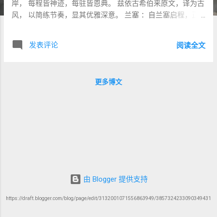
岸， 每程皆神迹，每驻皆恩典。 兹依古希伯来原文，译为古
风， 以简练节奏，显其优雅深意。 兰塞 ：自兰塞启程，正
月十五日， 出埃及，举手高扬，脱奴役之轭。 驻 疏割 ，神
恩初显。 疏割 ：自疏割行， 至 以倘 ，旷野边缘，驻。 以倘
发表评论
阅读全文
：自以倘启， 至 比哈希录 ，对面巴力洗分，驻。 比哈希录
：行经海中， 至 玛拉 ，苦水变甘，驻。 玛拉 ：自玛拉启，
至 以琳 ，十二泉七十棕，驻。 以琳 ：行至 红海 ， 旷野深
更多博文
处，驻。 红海 ：启程， 至 汛之旷野 ，驻。 汛之旷野 ：行
至 脱加 ，驻。 脱加 ：启程， 至 亚录 ，驻。 亚录 ：行至 利
非订 ， 无水之地，民心试炼，驻。 利非订 ：自利非订启，
至 西奈旷野 ，神律降临，驻。 西奈旷野 ：行至 基博罗哈他
瓦 ， 贪欲之坟，警民心，驻。 基博罗哈他瓦 ：启程， 至 哈
洗录 ，驻。 哈洗录 ：行至 密加 ，驻。 密加 ：启程， 至 哈
摩拿 ，驻。 哈摩拿 ：行至 摩西录 ，驻。 摩西录 ：启程，
至 比尼雅干 ，驻。 比尼雅干 ：行至 哈及洛 ，驻。 哈及洛
：启程， 至 利提玛 ，驻。 利提玛 ：行至 临门帕烈 ，驻。
由 Blogger 提供支持
临门帕烈 ：启程， 至 立拿 ，驻。 立拿 ：行至 基希拉他 ，
https://draft.blogger.com/blog/page/edit/3132001071556863949/3857324233090349431
驻。 基希拉他 ：启程， 至 沙斐山 ，驻。 沙斐山 ：行至 哈
拉大 ，驻。 哈拉大 ：启程， 至 玛吉希录 ，驻。 玛吉希录