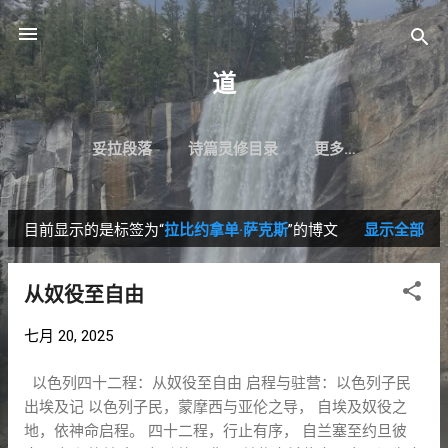
跳至主要内容
道
妥拉段落
诗篇灵修目录
更多…
目前显示的是标签为“
拉比约拿单·萨克斯
”的博文
显示全部
博
文
从奴役至自由
七月 20, 2025
以色列四十二程：从奴役至自由 启程与驻营：以色列子民
出埃及记 以色列子民，蒙摩西与亚伦之导， 自埃及奴役之
地，依神命启程。 四十二程，行止有序， 自兰塞至约旦彼