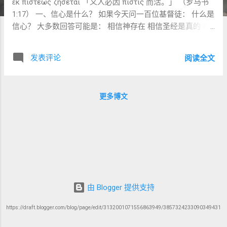
ἐκ πίστεως ζήσεται 「义人必因 πίστις 而活。」 （罗马书
1:17） 一、信心是什么？ 如果今天问一百位基督徒： 什么是
信心？ 大多数回答可能是： 相信神存在 相信圣经是真的 相
信耶稣为我死 这些答案当然包含真理。 但如果我们回到圣经
原文， 会发现圣经中的“信心”远比这丰富。 因为现代人想到
发表评论
阅读全文
Faith， 常常想到： Believe that 相信某件事情是真的。 而圣
经更强调： Trust in 信任某一位。 甚至： Remain loyal to 持
续忠诚于某一位。 探子的问题正好帮助我们看见这个差别。
更多博文
二、探子相信神存在吗？ 当然相信。 他们亲眼见过： 红海
分开 吗哪降下 西奈显现 云柱火柱 他们不可能是无神论者。
那么， 为什么神仍然说： 他们不信我？ （民14:11） 因为问
题不是： 神是否存在。 问题是： 他们是否愿意继续信靠
神。 这就是圣经中信心的核心。 三、Emunah 的真正含义 希
伯来文： אֱמוּנָה Emunah 通常被翻译： 信心 但其词根是：
אמן 同一个词根产生： אָמֵן（阿们） נֶאֱמָן（忠信） אֱמוּנָה（信
实） 因此， Emunah 最原始的意思不是： 相信某件事情是真
由 Blogger 提供支持
的。 而是： 可靠 稳固 忠诚 值得信赖 四、摩西双手的故事
第一次出现这个词根的重要地方之一： 出埃及记17章。 摩西
https://draft.blogger.com/blog/page/edit/3132001071556863949/3857324233090349431
举手祷告。 经文说： וַיְהִי יָדָיו אֱמוּנָה 「他的手坚定不动。」