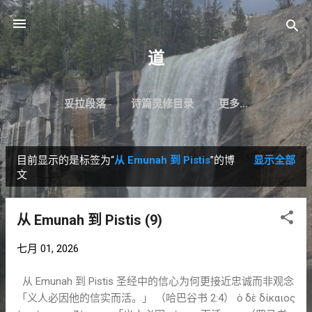
跳至主要内容
道
妥拉段落
诗篇灵修目录
更多…
目前显示的是标签为“
从 Emunah 到 Pistis
”的博
显示全部
博
文
文
从 Emunah 到 Pistis (9)
七月 01, 2026
从 Emunah 到 Pistis 圣经中的信心为何更接近忠诚而非观念
「义人必因他的信实而活。」 （哈巴谷书 2:4） ὁ δὲ δίκαιος