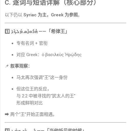
C. 逐词与短语详解（核心部分）
以下仍以
Syriac 为主，Greek 为参照
。
1️⃣
ܗܶܪܽܘܕܶܣ ܡܰܠܟ݁ܳܐ
——「希律王」
专有名词 + 官衔
对应 Greek：ὁ βασιλεὺς Ἡρῴδης
📌
叙事观察：
马太再次强调“王”这一身份
但这位王的反应，
与 2:2 中被寻找的“犹太人的王”
形成鲜明对比
➡ 两个“王”开始正面相遇。
2️⃣
ܕ݁ܶܝܢ ܟ݁ܰܕ݂ ܫܡܰܥ
——「当他听见的时候」