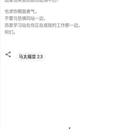
因害怕失去控制而动荡不已？
也求你赐我勇气，
不要与恐惧同站一边，
而是学习站在你正在成就的工作那一边。
阿们。
马太福音 2:3
评
论