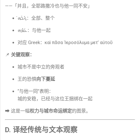
——「并且，全耶路撒冷也与他一同不安」
ܟ݁ܽܠܳܗ̇：全部、整个
ܥܰܡ݁ܶܗ：与他一起
对应 Greek：καὶ πᾶσα Ἱεροσόλυμα μετ’ αὐτοῦ
📌
关键观察：
城市不是中立的旁观者
王的恐惧
向下蔓延
“与他一同”表明：
城的安稳，已经与这位王捆绑在一起
➡ 这是一幅
权力与城市命运绑定
的图景。
D. 译经传统与文本观察