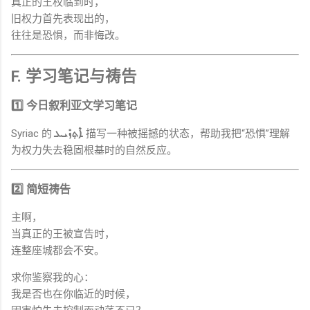
真正的王权临到时，
旧权力首先表现出的，
往往是恐惧，而非悔改。
F. 学习笔记与祷告
1️⃣ 今日叙利亚文学习笔记
Syriac 的
ܐܶܬ݂ܙܺܝܥ
描写一种被摇撼的状态，帮助我把“恐惧”理解
为权力失去稳固根基时的自然反应。
2️⃣ 简短祷告
主啊，
当真正的王被宣告时，
连整座城都会不安。
求你鉴察我的心：
我是否也在你临近的时候，