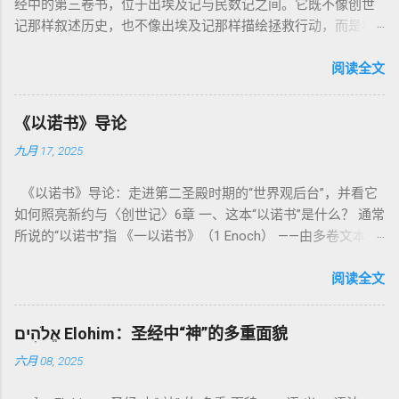
经中的第三卷书，位于出埃及记与民数记之间。它既不像创世
记那样叙述历史，也不像出埃及记那样描绘拯救行动，而是将
焦点集中在 圣洁、礼仪、献祭与与神同居的生活准则 上。尽管
内容看似仪式化，《利未记》却揭示了 神的临在如何规范人类
阅读全文
社会与属灵生活 。 一、神的圣洁与人的回应 “你们要圣洁，因
为我耶和华你们的神是圣洁的。”（利未记19:2） 这节经文构成
《以诺书》导论
整卷书的中心神学。希伯来文“קָדוֹשׁ”（kadosh）不仅意味着道
九月 17, 2025
德上的圣洁，更意味着“分别出来”、“归属于神”。 《利未记》教
导人如何通过祭献、饮食、节期、社会正义等方面在实际生活
《以诺书》导论：走进第二圣殿时期的“世界观后台”，并看它
中活出“圣洁”。圣洁不仅是内心态度，更是生活方式。 二、献
如何照亮新约与〈创世记〉6章 一、这本“以诺书”是什么？ 通常
祭制度：与神相交的通道 前七章详细描述五种祭： 燔祭
所说的“以诺书”指 《一以诺书》（1 Enoch） ——由多卷文本构
（olah）：全然献上，象征奉献与赎罪； 素祭 （minchah）：
成的犹太启示文学合集，成书于 第二圣殿时期 （约公元前3—1
感恩的麦祭，象征生活之献； 平安祭 （shelamim）：人与神
世纪），虽不在犹太/基督教主流正典之内（ 埃塞俄比亚正教
阅读全文
团契的象征； 赎罪祭 （chatat）：针对无意之罪的遮盖； 赎愆
视为正典），却在耶稣与使徒的时代 影响极大 。完整文本以
祭 （asham）：针对特定罪行的赔偿与赎回。 这些制度不是单
吉兹语（埃塞俄比亚语） 保存， 死海古卷 出土了多份 阿拉姆
纯宗教仪式，而是 神提供给罪人恢复关系的方式 。 希伯来文
אֱלֹהִים Elohim：圣经中“神”的多重面貌
语 残卷，另有 希腊文 片段，显示其广泛流传。 《一以诺书》
“כפר”（kaphar）意为“遮盖、和解”，显示出神主动设立机制使
六月 08, 2025
大体由五部分组成（作者与年代各异）： 《守望者之书》（1–
祂的子民得洁净并维系同在。 三、祭司制度与敬拜秩序 亚伦与
36） ：叙述堕落天使“ 守望者 ”（Aram. ʿîrîn ，参但4）与人女
他的子孙被设立为祭司，是以色列人与神之间的中保。《利未