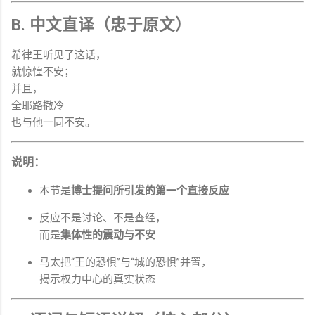
B. 中文直译（忠于原文）
希律王听见了这话，
就惊惶不安；
并且，
全耶路撒冷
也与他一同不安。
说明：
本节是
博士提问所引发的第一个直接反应
反应不是讨论、不是查经，
而是
集体性的震动与不安
马太把“王的恐惧”与“城的恐惧”并置，
揭示权力中心的真实状态