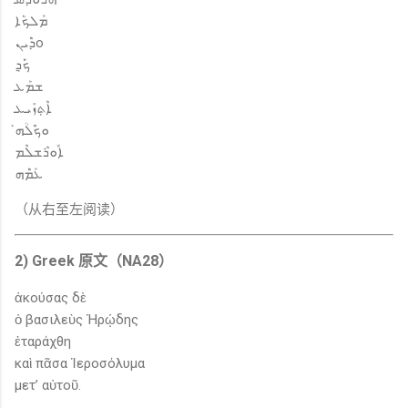
ܡܰܠܟ݁ܳܐ
ܕ݁ܶܝܢo
ܟ݁ܰܕ݂
ܫܡܰܥ
ܐܶܬ݂ܙܺܝܥ
ܘܟ݁ܽܠܳܗ̇
ܐܽܘܪܶܫܠܶܡ
ܥܰܡ݁ܶܗ
（从右至左阅读）
2) Greek 原文（NA28）
ἀκούσας δὲ
ὁ βασιλεὺς Ἡρῴδης
ἐταράχθη
καὶ πᾶσα Ἱεροσόλυμα
μετ’ αὐτοῦ.