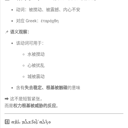
动词：被搅动、被震撼、内心不安
对应 Greek：ἐταράχθη
📌
语义观察：
该动词可用于：
水被搅动
心被扰乱
城被震动
含有
失去稳定、根基被触碰
的意味
➡ 这不是短暂紧张，
而是
权力根基被威胁的反应
。
4️⃣
ܘܟ݁ܽܠܳܗ̇ ܐܽܘܪܶܫܠܶܡ ܥܰܡ݁ܶܗ