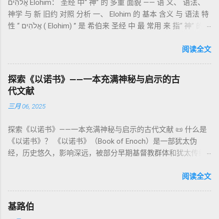
אֱלֹהִים Elohim： 圣经 中“ 神” 的 多重 面貌 —— 语 义、 语法、
通婚、巨人（尼非利人）的出现，以及神对其囚禁与审判。
记》强调他们的洁净、服饰、行为都必须与神的圣洁相称。 祭
神学 与 新 旧约 对照 分析 一、 Elohim 的 基本 含义 与 语法 特
《比喻/相似喻之书》（37–71） ：频繁出现“ 那位人子/拣选
司是 圣所的看守者、律法的教导者与百姓的代求者 。他们的失
性 “ אֱלֹהִים ( Elohim) ” 是 希伯来 圣经 中 最 常用 来 指“ 神” 的
者/义者 ”，刻画末世审判与王权。 《天文之书》（72–82） ：
败（如拿答与亚比户擅献凡火）立刻带来神的审判（利10
词汇， 其词 根 是 אֵל ( El) ， 意思 为“ 能力 者” 或“ 有权 柄
阐释**364日“以诺历”**与天体秩序。 《梦异之书》（83–90）
章），显示敬拜的严肃性。 四、洁净与不洁：属灵与社会的界
者”。 ✦ 语法 现象： Elohim 是 一个 复数 形式 （“- im” 后
阅读全文
：以异象回顾以色列史并预示末世。 《以诺书信》（91–108）
限 第11–15章讲述关于食物、疾病（如大麻风）、体液等“洁净
缀）， 但 常 与 单数 动词 搭配 使用， 表示 独 一 真神（ 如 创
：智慧训诫、“祸哉”、义人与恶人的结局等。 提示：另有《二
与不洁”的律例。其目的不是为了迷信或隔离，而是建立 圣洁与
世 记 1: 1）； 在 其他 语 境 中也 可 用于 复数 意义， 如 指 多
以诺书》（斯拉夫文）与《三以诺书》（希伯来文），属更晚
秩序感 ，帮助以色列人活在神的同在中。 “洁净”不是等同于“无
探索《以诺书》——一本充满神秘与启示的古
神、 属 灵 存在、 审判 官 等； 因此， 需 借助 上下文 判断 语
期以诺传统，不等同于《一以诺书》。 二、为什么重要？——
罪”，而是不妨碍与神交往的状态。圣所是神居住之地，进入必
代文献
义 和 神学 定位 。 二、 希伯来 圣经 中 Elohim 的 主要 用法 与
它是新约作者与读者共享的“语境词典” 1）新约中的直接/间接
须经过象征性与礼仪性的预备。 五、赎罪日与神同居的中心 第
三月 06, 2025
示例 分类 类型 用法 说明 示例 经文 含义 1. 真神 指 以色列 的
呼应 犹大书14–15 几乎逐字引 1 Enoch 1:9（“主带着千万圣者
16章描述每年一次的“赎罪日”（Yom Kippur），大祭司进入至
独 一 真神 创 1: 1 独 一 真神（ The God） 2. 假 神 外 邦 民族
降临审判众人”）； 犹6、彼后2:4 关于“犯罪天使被拘禁”与以诺
圣所，用血为圣所与百姓遮罪。 这是整卷《利未记》的神学中
探索《以诺书》——一本充满神秘与启示的古代文献 📜 什么是
所 崇拜 的 神祇 出 20: 3 假 神/ 偶像（ gods） 3. 属 灵 存在
的“深渊囚禁”叙事共振。 彼后2:4 用“ 他他路斯 （Tartarus）”指
心： 神愿意居住在人中间； 罪必须被遮盖才能维持这同在；
《以诺书》？ 《以诺书》（Book of Enoch）是一部犹太伪
神 的 众 子、 天使、 神圣 议会 成员 诗 82: 1, 申 32: 8– 9
天使囚禁之所，贴近以诺传统语境。 福音书/启示录 中的“ 人子
神主动提供遮罪之道（两个祭牲，特别是“为耶和华”的与“归于
经，历史悠久，影响深远，被部分早期基督教群体和犹太传统
神圣 存在（ divine beings） 4. 法官 被 委托 施行 神 审判者 出
来临与天使同来、坐在荣耀宝座审判列国 ”（太24–25；启1、
亚撒泻勒”的）。 这预表...
所珍视。它以圣经中的以诺（Enoch）——亚当的七世孙、挪亚
22: 8– 9， 诗 82: 6 法官（ judges），可能是神圣议会成员 5. 神
14、19）与《比喻之书》的“人子”母题同一语义场。 恶灵/污鬼
的曾祖父——的名义写成，包含大量关于天使、堕落、审判和弥
阅读全文
权 代表 受托 执行 神 旨意 的 人（ 如 摩西） 出 7: 1 神 的 代言
观 ：以诺将“巨人之灵”为游行污灵的渊源学解释，补给了新约
赛亚的异象。 📖 圣经中的以诺 （创世记 5:24）： “以诺与神同
人（ divine proxy） 6. 强调 威严 复数 形式 强调 尊贵 超自然 的
驱魔叙事背后的“灵界词库”（可1、路8；亦参弗6:12“执政掌
行，神将他取去，他就不在世了。” 这一神秘的记载激发了后世
显现 撒 上 28: 13 灵界 显现 或 尊称（ majestic plural） 三、
权”）。 阴间与审判意象 ：Sheol 的分区、册卷与火刑等图像，
基路伯
关于以诺与神的关系、天国奥秘的丰富想象。《以诺书》便是
每一 类 的 代表 经文 解读 1. 真神 的 独 一 性（ 创世 记 1: 1） “
帮助理解耶稣的审判比喻与《启示录》的审判美学。 社会伦理