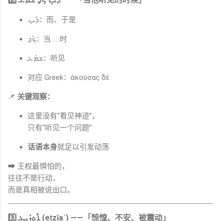
ܕ݁ܶܝܢ：而、于是
ܟ݁ܰܕ݂：当……时
ܫܡܰܥ：听见
对应 Greek：ἀκούσας δὲ
📌
关键观察：
这里没有“看见神迹”，
只有“听见一个问题”
话语本身
就足以引发动荡
➡ 王权最惧怕的，
往往不是行动，
而是真相被说出口。
3️⃣
ܐܶܬ݂ܙܺܝܥ (eṯzīaʿ)
——「惊惶、不安、被震动」