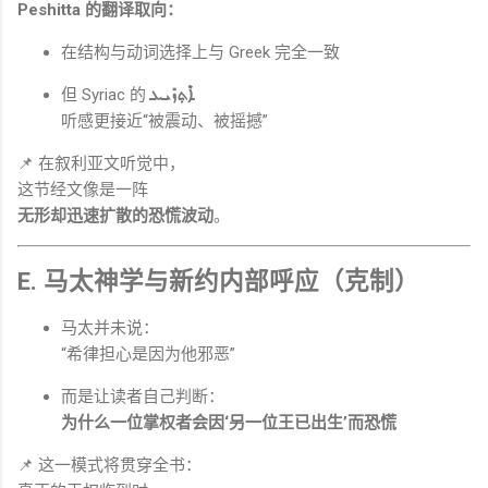
Peshitta 的翻译取向：
在结构与动词选择上与 Greek 完全一致
但 Syriac 的
ܐܶܬ݂ܙܺܝܥ
听感更接近“被震动、被摇撼”
📌 在叙利亚文听觉中，
这节经文像是一阵
无形却迅速扩散的恐慌波动
。
E. 马太神学与新约内部呼应（克制）
马太并未说：
“希律担心是因为他邪恶”
而是让读者自己判断：
为什么一位掌权者会因‘另一位王已出生’而恐慌
📌 这一模式将贯穿全书：