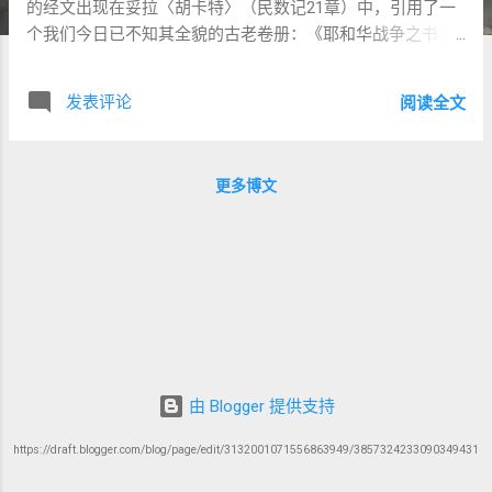
的经文出现在妥拉〈胡卡特〉（民数记21章）中，引用了一
个我们今日已不知其全貌的古老卷册：《耶和华战争之书》
（ Sefer Milchamot Adonai ）。乍看之下，这似乎是一本战
争纪实或地理记录。但在他的文章《爱的终章》（ Love in
发表评论
阅读全文
the End ）中，已故英国首席拉比约纳单·萨克斯（Rabbi
Jonathan Sacks）给出了一种 神圣且意想不到的诠释 ： “耶
和华的战争”指的不是刀剑与流血的征战，而是 “为真理在研
更多博文
经室中争辩的争战”**——彼此为神的荣耀，在爱中争论、在
敬畏中思索的属灵奋斗。 这些争战并非出于仇恨，而是出于
对真理的热爱 ； 不是为了胜负，而是为了 建造更深的理解
与更紧密的合一。 📖 “אֶת־וָהֵ֣ב בְּסוּפָ֔ה”：在风暴中的属灵之爱
希伯来原文： et Vahev b’Suphah —— “瓦黑布在书法” 这是这
节经文中最神秘的短语之一。让我们简单分析其结构： וָהֵב
(Vahev) ：可能是一个地名，但也可象征性解读为“爱”（是动
词“אהב”爱，的字母形式的变体或回文结构）。 סוּפָה
(Suphah) ：既可指“风暴”（如暴风骤雨），也可能是地名或
由 Blogger 提供支持
“结局”的象征（与“סוֹף sof”相关）。 灵意解读： 若接纳拉比
https://draft.blogger.com/blog/page/edit/3132001071556863949/3857324233090349431
萨克斯的神学视角： 这句话象征的是：“在风暴中发生的爱之
争战。” 也就是说，神圣的争战不在于胜负、正误，而在于