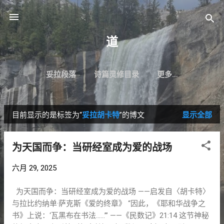
跳至主要内容
道
妥拉段落
诗篇灵修目录
更多…
目前显示的是标签为“
妥拉胡卡特
”的博文
显示全部
博
文
为天国而争：当研经室成为爱的战场
六月 29, 2025
为天国而争：当研经室成为爱的战场 ——启发自〈胡卡特〉
与拉比约纳单·萨克斯《爱的终章》 “因此，《耶和华战争之
书》上说：‘瓦黑布在书法……’” ——《民数记》21:14 这节神秘