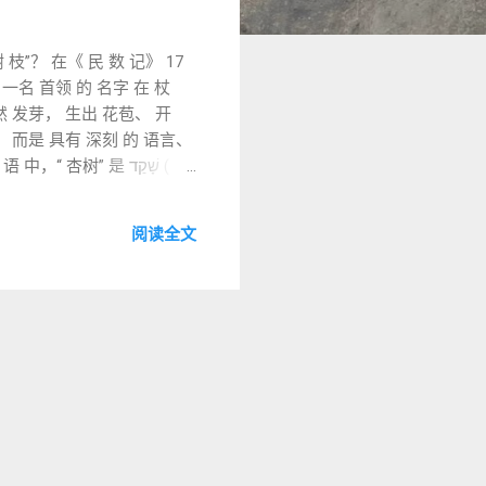
枝”？ 在《 民 数 记》 17
写 一名 首领 的 名字 在 杖
竟然 发芽， 生出 花苞、 开
？” 他 说：“ 我 看见 一根 杏树
阅读全文
起”、“ 警醒” 成就 祂 的话。
三、 圣 所 中的 杏花： 金
而 其 花纹 仿照 杏花， 说明 圣
先 于 人类 反应 。 四、 亚