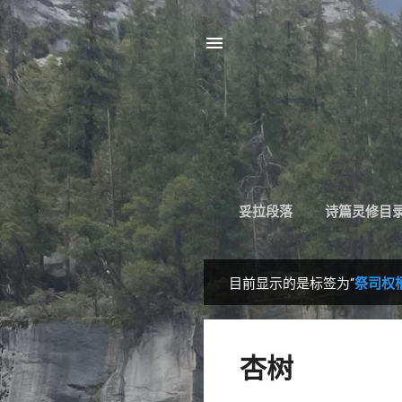
妥拉段落
诗篇灵修目
目前显示的是标签为“
祭司权
博
文
杏树