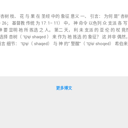
杏树 枝、 花 与 果 在 圣经 中的 象征 意义 一、 引言： 为何 是“ 杏树 
– 26； 基督教 传统 为 17: 1– 11） 中， 神 命令 以色列 众 支派 各 
神 要 显明 祂 所 拣选 之 人。 第二 天， 利 未 支派 的 亚 伦 的 杖 
？ 这 并非 偶然， 而是 具有 深刻 的 语言、
） 希伯来 语 中，“ 杏树” 是 שָׁקֵד (
利 米 书》 1: 11– 12 中， 神 给 耶 利 米 一个 异 象：“ 你 看见 了 什么
ed） 与“ 警醒”（ shoqed） 音 同形 近 ， 表示 神 如同 杏树 般“ 早
 最早 开花 的 植物 之一， 也 成了 神“ 早起 成就 计划” 的 象征。 
台（ מְנוֹרָה menorah ） 的 设计 也 与 杏花 有关： “ 这 灯台 的 枝
 杏花 。”（ 出 25: 33） 金 灯台 象征 光、 启示、 生命 的 延续， 
更多博文
 的 本质 有关。 杏花 不仅 美丽， 更 早 开， 象征 神 的 启示 与 拣选 
..