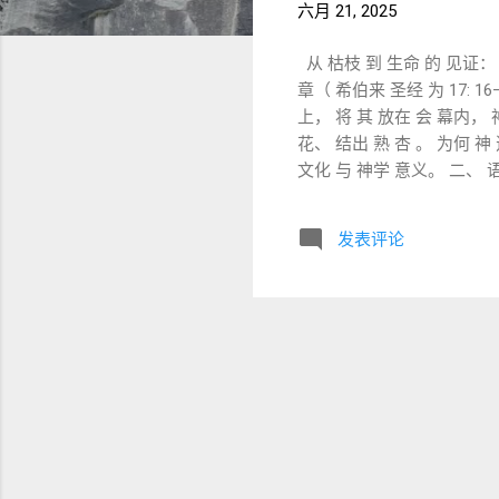
六月 21, 2025
从 枯枝 到 生命 的 见证： 
章（ 希伯来 圣经 为 17: 16
上， 将 其 放在 会 幕内， 
花、 结出 熟 杏 。 为何 神 选择 杏树（ שָׁקֵד shaqed ） 来 作为 祂 拣选 的 象征
文化 与 神学 意义。 二、 语言 细节： שָׁקֵד（ shaqed） 与 神 的“ 警醒”（ שֹׁקֵד shoqed
shaqed ) ， 而 在《 耶 
枝 （ מַקֵּל שָׁקֵד）。” 神 回答说：“ 你 看得 不错； 因为 我 警醒（ שֹׁקֵד） 保守 我 的话， 使 其 成就 。” 这 两 字 在 希伯来文
发表评论
中 为 双关语， 杏树（ shaq
因此， 杏树 不仅是 自然界 中
灯台 的 形状（ 出埃及记 25: 31– 40） 在 会 幕内， 金 灯
子 上 要有 杯， 杯 形 要 像
所 的 生命 与 神 警醒 看顾
伦 的 杖： 神 选民 中的 确认.