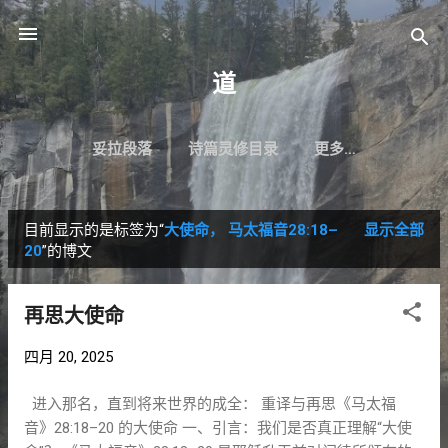
跳至主要内容
道
妥拉段落
诗篇灵修目录
更多…
目前显示的是标签为“
大使命， 马太福音28:18–
显示全部
博
20
”的博文
文
再思大使命
四月 20, 2025
进入那名，直到将来世界的成全： 重译与再思《马太福
音》28:18–20 的大使命 一、引言：我们是否真正理解“大使