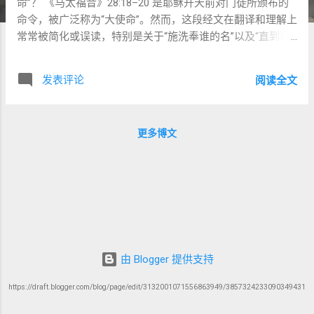
命”？ 《马太福音》28:18–20 是耶稣升天前对门徒所颁布的
命令，被广泛称为“大使命”。然而，这段经文在翻译和理解上
常常被简化或误读，特别是关于“施洗奉谁的名”以及“直到世
界的末了”的表述。 重新翻译这段经文时，有两个关键点值得
注意： 原文中施洗是“进入那名之中”（εἰς τὸ ὄνομα），而不
发表评论
阅读全文
是“以……的名”； 所谓“世界的末了”，更准确的理解是“即将来
临之世代的成全”——这是对神国终末成就的盼望，而非对世
界毁灭的预期。 从原文语法、圣经背景与神学脉络出发，这
更多博文
篇文章尝试提出一项更忠于原意的翻译，并将其置入整本圣
经的叙事框架中加以诠释。 二、重译《马太福音》28:18–20
看哪，天上地上一切权柄都已经赐给了我。你们去，门徒化
所有的列国，将他们施洗 进入 父、子与圣灵的名中，并教导
他们遵守我所吩咐你们的一切。看哪，我将一直与他们同
在，直到那即将来临的世代圆满成就之时。 三、逐句解析与
神学要点 1. 天上地上一切权柄 ἐδόθη μοι πᾶσα ἐξουσία ἐν
οὐρανῷ καὶ ἐπὶ γῆς 动词“ἐδόθη”为过去被动式，表示“已经被
由 Blogger 提供支持
赐给”。“ἐξουσία”指王权、治理权和执行权。耶稣以此宣告自
己作为复活主的弥赛亚王身份，是神赐予地上代表统治的那
https://draft.blogger.com/blog/page/edit/3132001071556863949/3857324233090349431
一位。正是基于此权柄，才有后续的“差派”。 2. 去，使列国