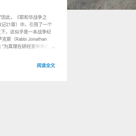
“因此，《耶和华战争之
民数记21章）中，引用了一个
乍看之下，这似乎是一本战争纪
Rabbi Jonathan
是 “为真理在研经室中争辩的
而是出于 对真理的热爱 ；
阅读全文
能是一
的张力中仍不放弃爱与彼此
理，更是一卷 属灵斗争的
会的提醒：拒绝标签，拥抱张力
派 vs. 礼仪派 分歧迅速导