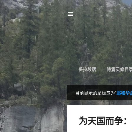
妥拉段落
诗篇灵修目
目前显示的是标签为“
耶和华
博
文
为天国而争：