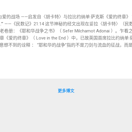
爱的战场 ——启发自〈胡卡特〉与拉比约纳单·萨克斯《爱的终章》 
’” ——《民数记》21:14 这节神秘的经文出现在妥拉〈胡卡特〉（
册：《耶和华战争之书》（ Sefer Milchamot Adonai ）。
终章》（ Love in the End ）中，已故英国首席拉比约纳单·萨克斯（
圣且意想不到的诠释 ： “耶和华的战争”指的不是刀剑与流血的征战，而
耀，在爱中争论、在敬畏中思索的属灵奋斗。 这些争战并非出于仇恨，
 “אֶת־וָהֵ֣ב בְּסוּפָ֔ה”：在风暴中的属灵之爱 希伯来原文： et
黑布在书法” 这是这节经文中最神秘的短语之一。让我们简单分析其结构： וָהֵב (Vahev) ：可
סוּפָה (Suphah) ：既可指“风暴”（如
 灵意解读： 若接纳拉比萨克斯的神学视角： 这句话象征
之争战。” 也就是说，神圣的争战不在于胜负、正误，而在于 在激烈
更多博文
最真实的图景。 因此，《耶和华战争之书》所记载的，不只是战争地
天国之缘争辩、彼此碰撞却不彼此撕裂的神的子民 。 ✝️ 给今日教
迅速贴标签： 加尔文主义 vs. 阿民念主义 改革宗 vs. 灵恩派 福音
 in Suphah”看作是一幅属灵图像，就会明白： 在神的国...