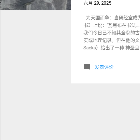
六月 29, 2025
为天国而争：当研经室成为
书》上说：‘瓦黑布在书法……
我们今日已不知其全貌的古老卷
实或地理记录。但在他的文章《爱的
Sacks）给出了一种 神
争战”**——彼此为神的荣
不是为了胜负，而是为了 建造更深的理解 与更紧密的合一。 📖
发表评论
Vahev b’Suphah —— “瓦
个地名，但也可象征性解读为“爱”（是动词“אהב”爱，的字母形式的变体或回文结构）。 
暴风骤雨），也可能是地名或“结局”的象征（与“סוֹף sof”相关）。
的是：“在风暴中发生的爱
。那正是研经与属灵成长中
纪念册 ——记录着 那些为
我们现代教会常常在神学差异中
致隔阂。 但若我们将“Vahev