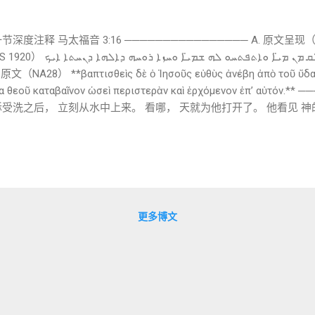
节深度注释 马太福音 3:16 ──────────────── A. 原文呈现（全文
ܟܕ ܕܝܢ ܥܡܕ ܝܫܘܥ ܡܚܕܐ ܣܠܩ ܡܢ 
εῦμα θεοῦ καταβαῖνον ὡσεὶ περιστερὰν καὶ ἐρχόμενον ἐπ’ αὐτόν
受洗之后， 立刻从水中上来。 看哪， 天就为他打开了。 他看见 神
结构： 受洗 → 天开 → 灵降 → 临到 ） ──────────────
后的神显（theophany）。 这一场景包含三个重要元素： 天开 圣
shūʿ 词形： ܟܕ：当 ܥܡܕ：受洗 ܝܫܘܥ：耶稣
τισθεὶς ὁ Ἰησοῦς 被动分词： “耶稣被洗之后。” 2. ܡܚܕܐ meḥdā 意思： “立刻 / 立
 men mayyā 词形： ܣܠܩ：上来 ܡܢ：从 ܡܝ̈ܐ：水 意思：
“从水里上来” Greek： ἀνέβη ἀπὸ τοῦ ὕδατος 两者表达一致。 4. ܘ...
更多博文