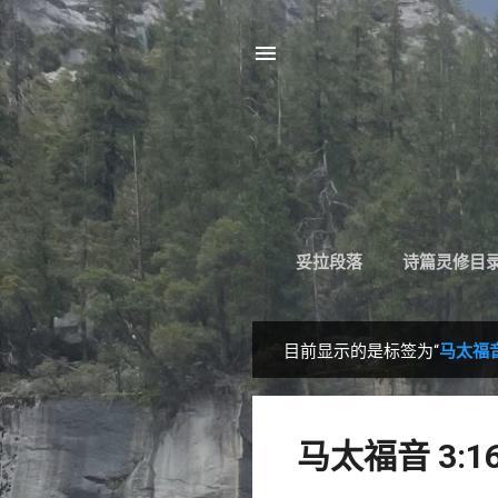
妥拉段落
诗篇灵修目
目前显示的是标签为“
马太福音 
博
文
马太福音 3:1