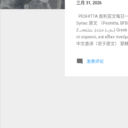
三月 31, 2026
PESHITTA 叙利亚文每日一
Syriac 原文 （Peshitta, BFBS 1920） ܡܝ̈ܐ ܘܐܬܦܬܚܘ ܠܗ ܫܡܝ̈ܐ ܘܚܙܐ ܪܘܚܗ ܕܐܠܗܐ ܕܢܚܬܐ ܐܝܟ
ܝܘܢܐ ܘܐܬܐ ܥܠܘܗܝ 2) Greek 原文（NA28） **βαπτισθεὶς δὲ ὁ Ἰησοῦς εὐθὺς ἀνέβη ἀπὸ τοῦ ὕδατος· καὶ ἰδοὺ ἠνεῴχθησαν
οἱ οὐρανοί, καὶ εἶδεν πν
中文直译（忠于原文） 耶稣
来到 他身上。 （保持叙利亚文
心部分） 本节描述耶稣受洗
发表评论
以下以 Syriac 为主、Greek 为参照 。 1. ܟܕ ܕܝܢ ܥܡܕ ܝܫܘܥ kad dēn ʿamed Ye
意思： “当耶稣受洗的时候” Greek： βαπ
即” Greek： εὐθὺς 强调： 事件的迅速发生。 3. ܣܠܩ ܡܢ ܡܝ̈ܐ selaq