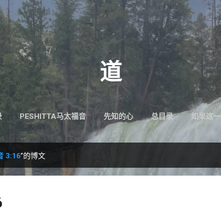
跳至主要内容
道
录
PESHITTA马太福音
先知的心
总目录
如果这一
3:16
”的博文
6