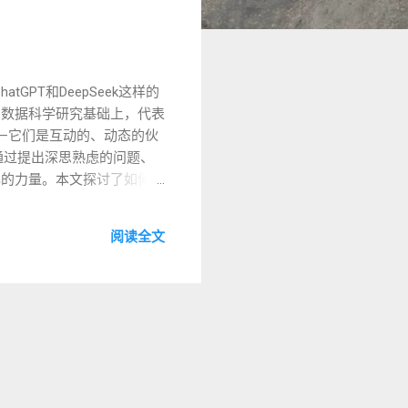
GPT和DeepSeek这样的
和数据科学研究基础上，代表
—它们是互动的、动态的伙
通过提出深思熟虑的问题、
己的力量。本文探讨了如何将
强大的工具。 AI巨人：一种
它们被设计为从互动中学习，适
阅读全文
取决于用户的方法。正如与人
 提出好问题：互动的艺术
一些提出有效问题的技巧：
马帝国灭亡的关键因素是什
根据你的需求调整回答。例
性和实用的建议。 鼓励深
收到初步解释后，你可以
答或要求它考虑其他观点。这