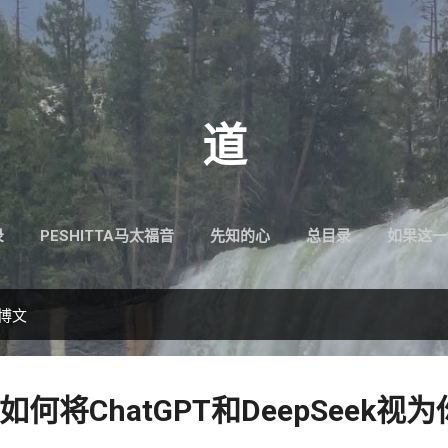
跳至主要内容
道
录
PESHITTA马太福音
先知的心
总目录
如果这一
的博文
何将ChatGPT和DeepSeek视