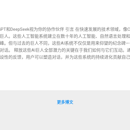
T和DeepSeek视为你的协作伙伴 引言 在快速发展的技术领域，像Chat
巨人。这些人工智能系统建立在数十年的人工智能、自然语言处理
峰。但与过去的巨人不同，这些AI系统不仅仅是用来仰望的纪念碑—
对话。 释放这些AI巨人全部潜力的关键在于我们如何与它们互动。
设性的反馈，用户可以塑造对话，并为这些系统的持续进化贡献自
ek等AI视为协作伙伴，鼓励用户在对话中加入自己的声音，并充分利用这些
PT和DeepSeek这样的机器学习模型不仅仅是工具，它们是协作者。
符合人类需求和偏好的响应。然而，这些互动的质量在很大程度上
熟虑的问题和积极参与而变得更加丰富，与AI系统的对话也是如此。
第一步是提出好问题。AI的响应质量通常反映了输入的质量。以下是
往会导致模糊的答案。与其问“告诉我一些历史知识”，不如问“导致罗
更多博文
集中注意力并提供更相关的信息。 提供背景 ：背景信息可以帮助AI
，提供项目的目标、限制和挑战等细节。这样可以让AI提供更有针对
入的分析，可以提出后续问题或要求AI详细阐述某个观点。例如，在
念在现实世界中应用的例子吗？” 挑战假设 ：不要害怕挑战AI的回