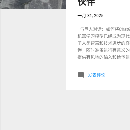
伙伴
一月 31, 2025
与巨人对话：如何将ChatGP
机器学习模型已经成为现代
了人类智慧和技术进步的巅
伴，随时准备进行有意义的
提供有见地的输入和给予建
ChatGPT和DeepSe
新型的协作者 像ChatG
发表评论
应用户输入，并提供越来越
类专家的对话可以通过深思
与AI作为协作伙伴互动的
具体明确 ：模糊的问题往
么？”具体的问题有助于AI
如，如果你在寻求项目建议
度 ：如果你希望获得更深
问：“你能提供一些这个概