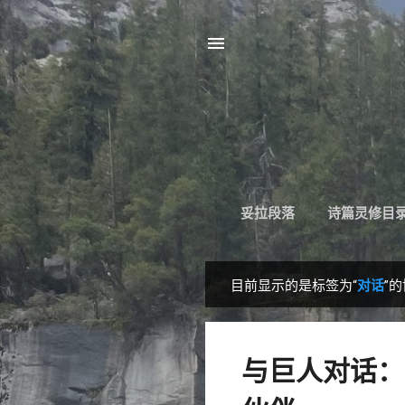
妥拉段落
诗篇灵修目
目前显示的是标签为“
对话
”
博
文
与巨人对话：如