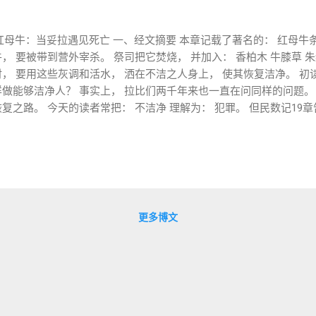
 红母牛：当妥拉遇见死亡 一、经文摘要 本章记载了著名的： 红母牛条例（פָּרָה אֲדֻמָּה
， 要被带到营外宰杀。 祭司把它焚烧， 并加入： 香柏木 牛膝草 朱
， 要用这些灰调和活水， 洒在不洁之人身上， 使其恢复洁净。 初
样做能够洁净人？ 事实上， 拉比们两千年来也一直在问同样的问题。
复之路。 今天的读者常把： 不洁净 理解为： 犯罪。 但民数记19章
旨意相冲突。 因此， 本章讨论的不是
三、关键词研究 1️⃣ חֻקָּה (Chukkah) 19:2 זֹאת חֻקַּת הַתּוֹרָה “这是
 חקק 刻下、 设定、 规定。 与： מִשְׁפָּט (mishpat-审判，公正)
解。 chukkah 未必能理解。 拉比传统常说： 红母牛是所有 chukkim
用） 2️⃣ טָמֵא (Tame') 不洁净 重点不是： 肮脏。 而是： 暂时无
ἀκάθαρτος 第二圣殿时期， 犹太人对此十分敏感。 因为： 不洁净意
更多博文
个现象： 红母牛灰： 使不洁净的人变洁净。 但处理灰...