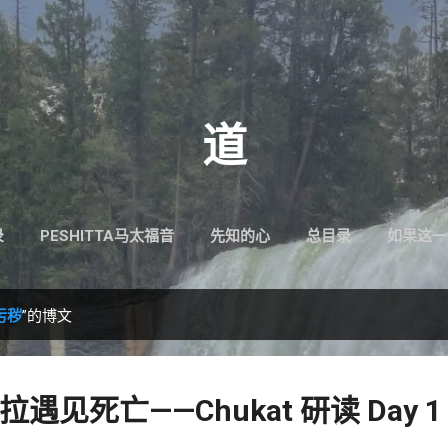
跳至主要内容
道
录
PESHITTA马太福音
先知的心
总目录
如果这一
污秽
”的博文
见死亡——Chukat 研读 Day 1