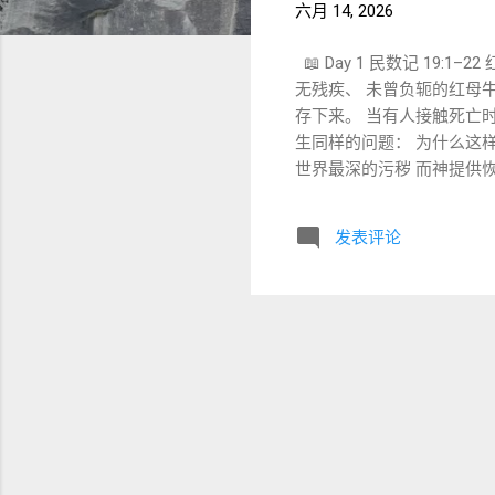
六月 14, 2026
📖 Day 1 民数记 19:1–22
无残疾、 未曾负轭的红母牛
存下来。 当有人接触死亡时
生同样的问题： 为什么这
世界最深的污秽 而神提供恢
触尸体的人： 并没有犯罪。 却成为： טָמֵא（不洁净） 因为死亡本身与神创造生命的
道德问题。 而是： 如何从死亡的领域重新回到生命的领域。 
发表评论
妥拉的律例。” 这也是本周 Torah Portion 名称来源。 词根：
不同。 mishpat 可以理
王也曾感叹： 我想明白它， 却仍远离我。 （传道书拉巴引
法进入圣洁空间。 LXX： 
טָהוֹר (Tahor) 洁净 对应： טמא 含义： 适合进入神同在的空间。 因此： 洁净不是卫生学。 而是圣所语言。 四、红母牛最大
的悖论 拉比传统特别注意一