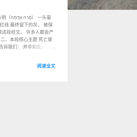
） 一头毫
红线 最终留下的灰， 被保
读这段经文， 许多人都会产
 二、本段核心主题 死亡是
告诉我们： 并非如此。 接
阅读全文
 中最著名的一条。 甚至所罗门
味着无法进入圣殿敬拜。 3️⃣