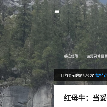
妥拉段落
诗篇灵修目
目前显示的是标签为“
洁净与
博
文
红母牛：当妥拉遇