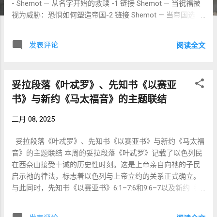
- Shemot — 从名字开始的救赎 -1 链接 Shemot — 当祝福被
视为威胁：恐惧如何塑造帝国-2 链接 Shemot — 当帝国选择
死亡，敬畏神的人选择生命 -3 链接 Shemot — 当神听见呼
求，也启示自己的名字-4 链接 Shemot - 被差派的先知，与
发表评论
阅读全文
仍在学习倾听的百姓 -5 链接 Shemot - 可听见的启示，与被
建造的群体 -6 链接 Shemot - 从名字到呼求，从说话到群体
-7 链接 为什么《出埃及记》不断重复「我是耶和华」？ 链
妥拉段落《叶忒罗》、先知书《以赛亚
接 Va’era（וָאֵרָא）耶和华出现了-1 链接 Va’era（וָאֵרָא）耶和
华出现了-2 链接 Va’era（וָאֵרָא）耶和华出现了-3 链接
书》与新约《马太福音》的主题联结
Va’era（וָאֵרָא）耶和华出现了-4 链接 Va’era（וָאֵרָא）耶和华
二月 08, 2025
出现了-5 链接 Va’era（וָאֵרָא）耶和华出现了-6 链接
Va’era（וָאֵרָא）耶和华出现了-7 链接 Bo（בֹּא）-你要
妥拉段落《叶忒罗》、先知书《以赛亚书》与新约《马太福
进。。。-1 链接 Bo（בֹּא）-你要进。。。-2 链接 Bo（בֹּא）-
音》的主题联结 本周的妥拉段落《叶忒罗》记载了以色列民
你要进。。。-3 链接 Bo（בֹּא）-你要进。。。-4 链接 ...
在西奈山接受十诫的历史性时刻。这是上帝亲自向祂的子民
启示祂的律法，标志着以色列与上帝立约的关系正式确立。
与此同时，先知书《以赛亚书》6:1–7:6和9:6–7以及新约《马
太福音》5:8–20也呼应了这一神圣启示的主题，并进一步探
讨了人类对上帝律法的回应与责任。 1. 神圣启示与人类回应