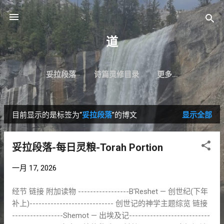
跳至主要内容
道
妥拉段落
诗篇灵修目录
更多…
目前显示的是标签为“
妥拉段落
”的博文
显示全部
博
文
妥拉段落-每日灵粮-Torah Portion
一月 17, 2026
经节 链接 附加读物 -----------------B'Reshet — 创世纪(下年
补上)---------------------------- 创世记的神学主题综览 链接
-----------------Shemot — 出埃及记---------------------------