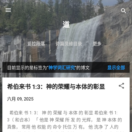
跳至主要内容
道
妥拉段落
诗篇灵修目录
更多…
目前显示的是标签为“
神学词汇研究
”的博文
显示全部
博
文
希伯来书 1:3：神的荣耀与本体的彰显
六月 09, 2025
希伯来 书 1: 3： 神 的 荣耀 与 本体 的 彰显 希伯来 书 1:
3（ 和合本） 「 他是 神 荣耀 所 发 的 光辉， 是 神 本体 的
真像， 常用 他 权能 的 命令 托住 万 有。 他 洗净 了 人的