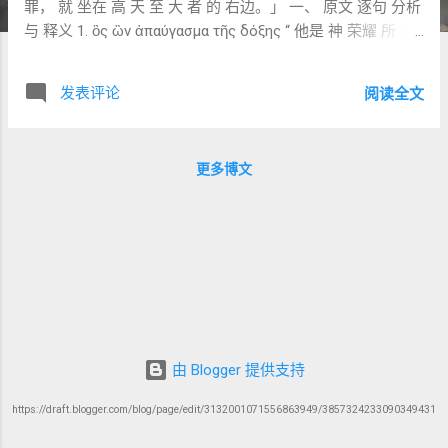
罪， 就 坐在 高 天 至 大 者 的 右边。」 一、 原文 逐句 分析
与 释义 1. ὃς ὢν ἀπαύγασμα τῆς δόξης “ 他是 神 荣耀 所 发
的 光辉” ἀπαύγασμα （ apaugasma）： 意 为“ 反射 出 的 光
辉” 或“ 发射 的 光芒”。 来源 于 ἀπό（ from）+ αὐγάζω（ to
发表评论
阅读全文
shine） ， 强调 源自 但有 实体 之 辉 光。 可能 指“ 反射” 也
可能 指“ 本身 发出”（ 如 阳光 非 反射 月光）。 τῆς δόξης（
tēs doxēs） ： 指 神 的 荣耀、 尊贵、 显现。 🔎 神学 意义
更多博文
： 耶稣 是 神 荣耀 的 可见 表达， 是 神 的 荣光 透过 祂 显
现 在 人间（ 参： 约 1: 14； 出 24: 16 的 神 荣 之 云）。 2.
καὶ χαρακτὴρ τῆς ὑποστάσεως αὐτοῦ “ 是 神 本体 的 真像”
χαρακτὴρ（ charaktēr） ： 原意 是“ 雕刻 印记”、“ 模印”、“
形状”。 来自 古代 钱币 印章 术语， 指 硬币 上 的“ 印痕”——
与原 模 完全 一致。 ὑπόστασις（ hypostasis） ： 意 为“ 本
质”、“ 实质”、“ 存在 本体”。 在 早期 希腊 哲学 中指“ 真实 存
在”， 在 拉 比 文学 中也 可 指“ 神 的 本质 存在”。 🔎 神学
意义 ： 耶稣 不是 神 的“ 像” 而已， 而是 祂 本体 的 具象 显
由 Blogger 提供支持
明。 祂 所 是 的， 正是 神所 是 的 本质 呈现（ 参： 西 1:
https://draft.blogger.com/blog/page/edit/3132001071556863949/3857324233090349431
15，“ 那 不能 看见 之 神 的 像”）。 3. φέρων τε τὰ πάντα
τῷ ῥήματι τῆς δυνάμεως αὐτοῦ “ 常用 他 权能 的 命令 托住