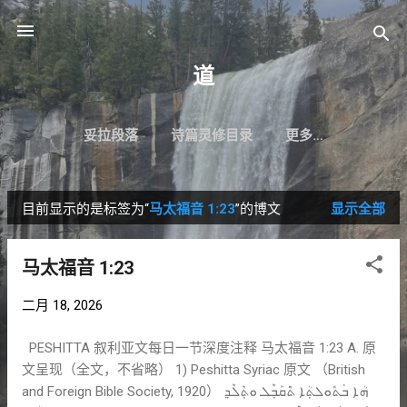
跳至主要内容
道
妥拉段落
诗篇灵修目录
更多…
目前显示的是标签为“
马太福音 1:23
”的博文
显示全部
博
文
马太福音 1:23
二月 18, 2026
PESHITTA 叙利亚文每日一节深度注释 马太福音 1:23 A. 原
文呈现（全文，不省略） 1) Peshitta Syriac 原文 （British
and Foreign Bible Society, 1920） ܗܳܐ ܒ݁ܬܽܘܠܬ݂ܳܐ ܬ݁ܶܩܰܒ݂ܶܠ ܘܬ݂ܶܠܶܕ݂