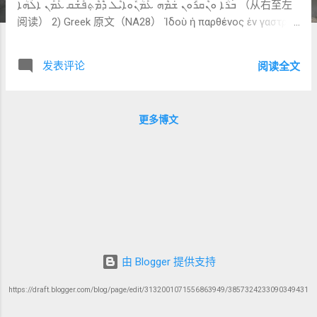
ܒ݁ܰܪܳܐ ܘܢܶܩܪܽܘܢ ܫ݁ܡܶܗ ܥܰܡܳܢܽܘܐܝܶܠ ܕ݁ܶܡܶܬ݂ܦܰܫ݁ܰܩ ܥܰܡܰܢ ܐܠܳܗܳܐ （从右至左
阅读） 2) Greek 原文（NA28） Ἰδοὺ ἡ παρθένος ἐν γαστρὶ
ἕξει καὶ τέξεται υἱόν, καὶ καλέσουσιν τὸ ὄνομα αὐτοῦ
Ἐμμανουήλ· ὅ ἐστιν μεθερμηνευόμενον Μεθ’ ἡμῶν ὁ θεός.
发表评论
阅读全文
B. 中文直译（忠于原文） 看哪， 童女将要怀孕， 并要生一
个儿子， 人要称他的名为 以马内利； 这名字翻出来就是：
“ 神与我们同在。” 说明： 本节是 马太福音中第一次明确引
更多博文
述先知文本 与 1:22 的“成全公式”直接相连 马太在此并非辩论
经文， 而是 宣告：现在所发生的，正落在这段经文的轨迹中
C. 逐词与短语详解（核心部分） 以下仍以 Syriac 为主，
Greek 为参照 。 1️⃣ ܗܳܐ (hāʾ) ——「看哪」 词性：感叹/引导
词 对应 Greek：Ἰδοὺ 📌 叙事功能： 这是 先知性指示词 要求
听者暂停、注视、重新理解正在发生的事 ➡ 马太不是在“证
明”， 而是在邀请读者 看见 。 2️⃣ ܒ݁ܬܽܘܠܬ݂ܳܐ (btūltā) ——「童
女」 词性：名词（强调态） 基本义：童女、未出嫁的年轻女
子 对应 Greek：παρθένος 📌 重要译经观察（克制）：
由 Blogger 提供支持
Peshitta 与 Greek 在词汇层面完全一致 这里不展开词源争
https://draft.blogger.com/blog/page/edit/3132001071556863949/3857324233090349431
论， 因为马太的重点不是词典辩护， 而是 经文被带入当下
事件 ➡ 译经传统在此选择的是： 让读者顺着先知文本继续