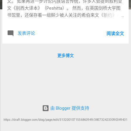
文。 如果再进一步讨论闪族语言传统，许多人会提到叙利亚
文《别西大译本》（Peshitta）。 然而，在英国剑桥大学图
书馆里，还保存着一组鲜少被人关注的希伯来文《新约》手
稿。 它们来自印度西南海岸著名的犹太社区——科钦
（Cochin）。 长期以来，学界普遍认为这些手稿只是近代基
发表评论
阅读全文
督教宣教士或学者根据希腊文、拉丁文或叙利亚文翻译出来
的作品，因此并没有太大的文本价值。 但事情真的这么简单
吗？ 2026 年发表于《European Hebrew Journal》的研究论
更多博文
文《The Cochin Hebrew New Testament Manuscripts at
Cambridge》重新检视了这些手稿，并提出了一个值得认真
思考的问题： 这些手稿虽然现存版本并不古老，但它们内部
是否保留了一些更早、更复杂的闪族语言传统？ 作者并没有
宣称： 「新约原本是用希伯来文写成的。」 也没有试图证
明： 「这些手稿直接来自使徒时代。」 事实上，作者刻意避
免做出这样的结论。 相反，他提出的是一个更谨慎、也更有
说服力的观察： 这些手稿呈现出许多难以用「晚期翻译品」
由 Blogger 提供支持
来完全解释的现象。 有些地方明显接近叙利亚文传统； 有些
地方却又独立于叙利亚文； 有些地方保留浓厚的后圣经时代
https://draft.blogger.com/blog/page/edit/3132001071556863949/3857324233090349431
希伯来文特色； 甚至同一本书不同章节之间，也显示出不同