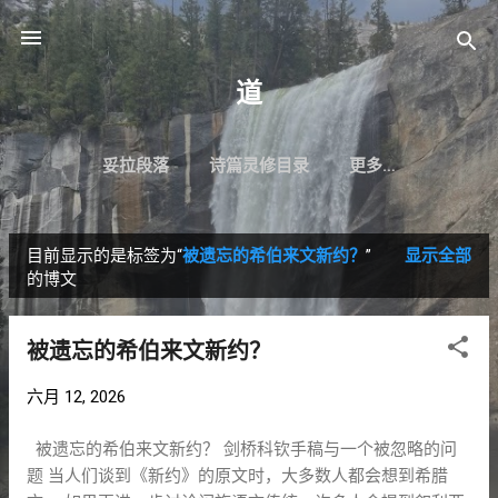
跳至主要内容
道
妥拉段落
诗篇灵修目录
更多…
目前显示的是标签为“
被遗忘的希伯来文新约？
”
显示全部
博
的博文
文
被遗忘的希伯来文新约？
六月 12, 2026
被遗忘的希伯来文新约？ 剑桥科钦手稿与一个被忽略的问
题 当人们谈到《新约》的原文时，大多数人都会想到希腊