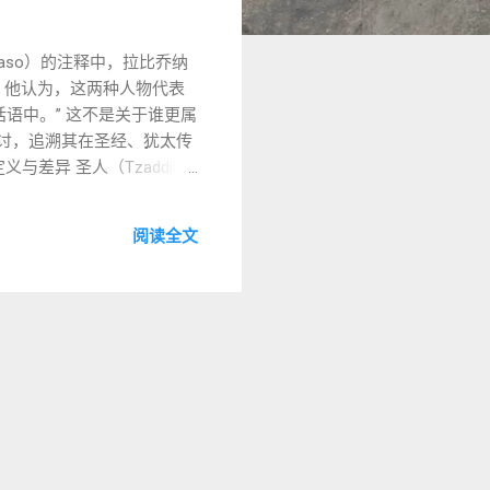
aso）的注释中，拉比乔纳
ge）。他认为，这两种人物代表
语中。” 这不是关于谁更属
探讨，追溯其在圣经、犹太传
差异 圣人（Tzaddik）
过榜样影响人，灵性氛围浓
智慧、教学、律法思辨为核心。
阅读全文
子：所罗门、希列、拉比阿
太传统在圣人与智者之间创造
拿细耳人与利未人 在《民数
头、不喝酒、不触摸死尸。 拿
的点名中），他们负责会幕的
人并行出现，正象征着圣人
施洗约翰：像旧约先知一样禁
神秘合一。 智者典型 拉比希
使徒行传》中，他熟悉律
智者稳定信仰结构。 圣人以