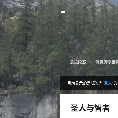
妥拉段落
诗篇灵修目
目前显示的是标签为“
圣人
”
博
文
圣人与智者