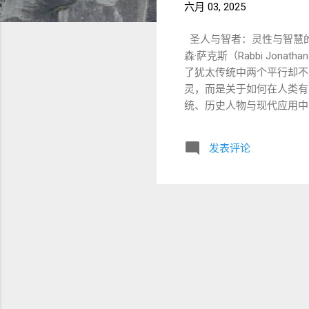
六月 03, 2025
圣人与智者：灵性与智慧的
森·萨克斯（Rabbi Jon
了犹太传统中两个平行却不
灵，而是关于如何在人类有
统、历史人物与现代应用中的
圣人以生命的圣洁与服事为
厚。 例子：以诺、以利亚、
发表评论
专注于圣经、口传律法、塔
其巴、保罗（保有拉比学者
了动态张力，使信仰既具热
记》第6章中，提到一种特别
细耳人象征“圣人模式”：
秩序与教学。 利未人象征
与智者的互补性：一个追求
欲、住旷野、讲悔改。 巴哈谢
列与沙买：法理上的权威人
法，具希伯来拉比背景，是