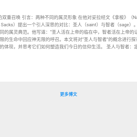
双重召唤 引言：两种不同的属灵形象 在他对妥拉经文《拿梭》（N
athan Sacks）提出一个引人深思的对比：圣人（saint）与智者（sa
同的属灵典范。他写道：“圣人活在上帝的临在中，智者活在上帝的话
限的生命中回应神无限的呼召。本文将对“圣人与智者”的概念进行
体现，并思考它们如何塑造我们今日的信仰生活。 圣人与智者：定义与
召唤。 通常以祷告、苦修、施恩、慈悲、与神同行著称。 圣人常通
施洗约翰、哈西德传统中的敬虔者。 智者（Chacham） 智者以
木德等文本的学习与解释。 他们在神的话语中寻找人生的方向。 例
身份）。 拉比萨克斯指出： “我们不该只崇尚某一种属灵模式。犹
情又有思辨，既亲密又有深度。” 圣人与智者在《拿梭》中的隐喻：
的圣约人物——拿细耳人（Nazirite）。他们暂时分别为圣，不剃
更多博文
献身、分别、与神亲密。 与之对照的，是利未人（尤其在本段落之前
“智者模式”：传承律法、教导百姓、维系圣所秩序。 拿细耳人与利未
属灵高峰，一个扎根律法智慧。 圣人与智者的历史体现 圣人典型 
姆托夫（Baal Shem Tov）：哈西德运动之父，强调灵性体验与
物。 拉比约哈南本扎开：公元一世纪律法保存者。 使徒保罗：在《
典型的“新约时代智者”。 圣人与智者如何互补 圣人唤醒灵性热情，