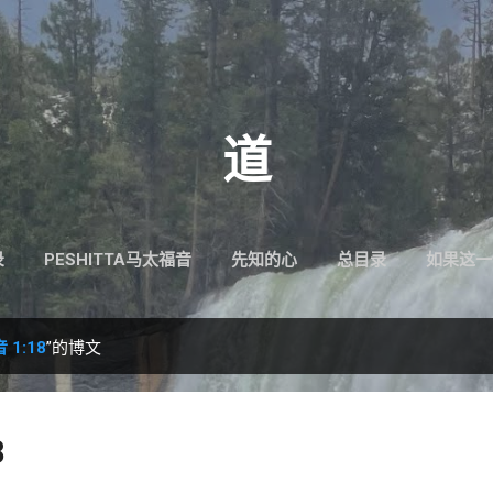
跳至主要内容
道
录
PESHITTA马太福音
先知的心
总目录
如果这一
1:18
”的博文
8