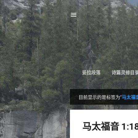
妥拉段落
诗篇灵修目
目前显示的是标签为“
马太福音 
博
文
马太福音 1:1