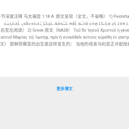
度注释 马太福音 1:18 A. 原文呈现（全文，不省略） 1) Peshitta Syri
ܝܰܠܕܶܗ ܕܝܶ
αὐτοῦ Μαρίας τῷ Ἰωσήφ, πρὶν ἢ συνελθεῖν αὐτοὺς εὑρέθη ἐν γαστ
译（忠于原文） 耶稣弥赛亚的出生是这样发生的： 当他的母亲马利亚正许配
中的， 是出于圣灵。 说明： 本节正式从 家谱叙述 转入 事件叙述 
 所有关键张力（许配、尚未同住、被发现怀孕）都被保留在叙事中，而非
 1️⃣ ܝܰܠܕܶܗ (yaldeh) ——「他的出生 / 他的诞生」 词性：名词（强
生过程 对应 Greek：ἡ γένεσις
抽象的“起源论”， 而是 一件具体可讲述、可回溯的出生事件 。 弥赛
更多博文