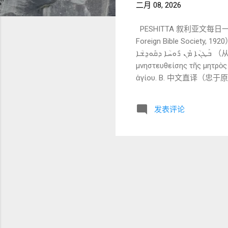
二月 08, 2026
PESHITTA 叙利亚文每日一节深
Foreign Bible Society, 1920） ܫܽܘܥ ܡܫܺܝܚܳܐ ܗܳܟ݂ܰܢܳܐ ܗܘܳܐ ܟܰܕ݂ ܡܟ݂ܺܝܪܳܐ ܗ݈ܘܳܬ݂ ܡܰܪܝܰܡ ܐܶܡܶܗ ܠܝܰܘܣܶܦ ܥܰܕ݂ܠܳܐ ܢܶܫܬܰܘܬܦܽܘܢ ܐܶܫܬܰܟ݂ܚܰܬ݂
ܒܰܛܢܳܐ ܡܶܢ ܪܽܘܚܳܐ ܕܩܽܘܕ݂ܫܳܐ （从右至左阅读） 2) Greek 原文（NA28） Τοῦ δὲ Ἰησοῦ Χριστοῦ ἡ γένεσις οὕτως ἦν·
μνηστευθείσης τῆς μητρὸς 
ἁγίου. B. 中文直
住之前， 她就被发现是在胎
种 见证式、历史式的讲述
发表评论
详解（核心部分） 以下仍以 Syriac 为主，Greek 为参照 。
调态）＋第三人称阳性单数后缀 词根：ܝܠܕ (y-l-d) = 生、出生 基本义：出生、所生之事、诞
📌 神学观察： 这里不是
的。 2️⃣ ܗܳܟ݂ܰܢܳܐ ܗܘܳܐ (hākanā hwā) ——「是这样发生的」 ܗܳܟ݂ܰܢܳܐ：这样、如此 ܗܘܳܐ：是／发生了（完成式） 对应 Greek：
οὕτως ἦν 📌...