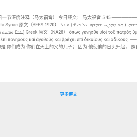
每日一节深度注释（马太福音） 今日经文： 马太福音 5:45 ────────
ܕܬܗܘܘܢ ܒܢܘܗܝ ܕܐܒܘܟܘܢ ܕܒܫܡܝܐ ܗܘ ܕܡܕܢܚ ܫܡܫܗ ܥܠ ܒܝ̈ܫܐ 
ι ἐπὶ πονηροὺς καὶ ἀγαθούς καὶ βρέχει ἐπὶ δικαίους καὶ ἀδίκο
是 你们成为 你们在天上的父的儿子； 因为 他使他的日头升起， 
因果结构） ──────────────── C. 逐词与短语详解（核心部分） 
明身份 2. ܕܐܒܘܟܘܢ ܕܒܫܡܝܐ d-’abūkōn d-ba-šmayyā 你们在天上的父
ܕܡܕܢܚ ܫܡܫ d-madnaḥ šemšēh 他使他的太阳升起 动词：ܕܢܚ（d-n-
 bīšē w-‘al ṭābē 在恶人和好人之上 🔍 对应 Greek：ἐπὶ
πονηροὺς καὶ ἀγαθούς 5. ܘܡܚܬ ܡܛܪܐ w-meḥaṯ maṭrā 并...
更多博文