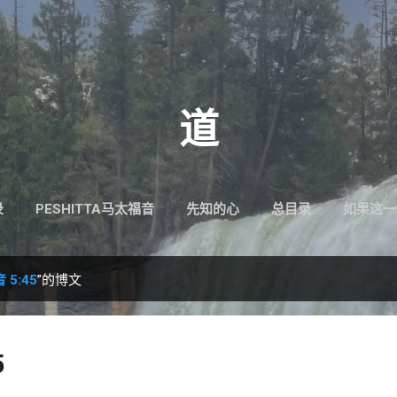
跳至主要内容
道
录
PESHITTA马太福音
先知的心
总目录
如果这一
5:45
”的博文
5