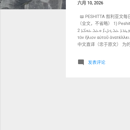
六月 10, 2026
📖 PESHITTA 叙利亚文
（全文，不省略） 1) Peshitta Syriac 原文（BFBS 1920） ܘܥܠ
ܛܒ̈ܐ ܘܡܚܬ ܡܛܪܐ ܥܠ ܟܐܢ̈ܐ ܘܥܠ ܥܘ̈ܠܐ 2) Greek 原文（NA28） ὅπως γένησθε υἱοὶ τοῦ πατρὸς ὑμῶν τοῦ ἐν οὐρανοῖς, ὅτι
τὸν ἥλιον αὐτοῦ ἀνατέλλε
中文直译（忠于原文） 为的
雨在义人和不义的人身上。 （保留
ܒܢܘܗܝ d-tehwōn bnawhī 为的是你们成为他的儿子 动词：ܗܘܐ（h-w-ʾ） 名词：ܒܢܐ（bnā） 🔍 对应 Greek：ὅπως γένησθε
发表评论
υἱοὶ 👉 关键： 👉 “成为”不是身份获得 👉 而是： 👉 显
🔍 对应 Greek：τοῦ πατρὸς ὑμῶν τοῦ ἐν οὐρανοῖς 3. ܗ
ḥ）： 发光、升起 🔍 对应 Greek：ἀνατέλλει 4. ܥܠ ܒܝ̈ܫܐ ܘܥܠ ܛܒ̈ܐ ‘al