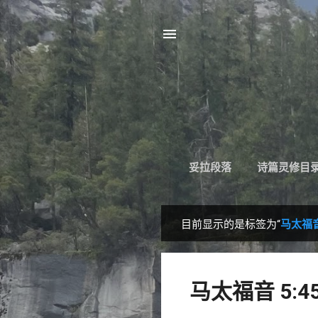
妥拉段落
诗篇灵修目
目前显示的是标签为“
马太福音 
博
文
马太福音 5:4