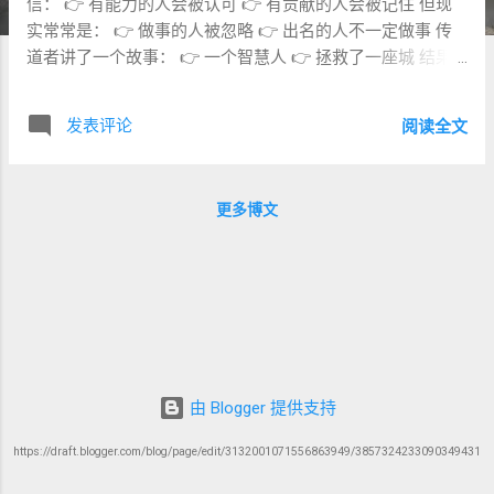
信： 👉 有能力的人会被认可 👉 有贡献的人会被记住 但现
实常常是： 👉 做事的人被忽略 👉 出名的人不一定做事 传
道者讲了一个故事： 👉 一个智慧人 👉 拯救了一座城 结果
却是： 没有人记得他。 2️⃣ 经文原文（希伯来文） 📖 传道书
9:13–18 13 גַּם־זֹה רָאִיתִי חָכְמָה תַּחַת הַשָּׁמֶשׁ וּגְדוֹלָה הִיא אֵלָי 14
发表评论
阅读全文
עִיר קְטַנָּה וַאֲנָשִׁים בָּהּ מְעָט וּבָא אֵלֶיהָ מֶלֶךְ גָּדוֹל 15（关键） וּמָצָא
בָהּ אִישׁ מִסְכֵּן חָכָם וּמִלַּט־הוּא אֶת־הָעִיר בְּחָכְמָתוֹ וְאָדָם לֹא זָכַר
אֶת־הָאִישׁ הַמִּסְכֵּן הַהוּא 📌 被遗忘 16 我说： 智慧比力量更
更多博文
好； 但： 穷人的智慧被藐视， 他的话不被听见。 18（总
结） 智慧比武器更好； 但： 一个罪人 能毁坏许多好事。 3️⃣
中文直译（保留张力） 14–15（核心故事） 有一座小城， 人
很少； 有一个大王来围攻它； 城中有一个贫穷但有智慧的
人， 他用智慧救了这座城； 但后来： 没有人记得他。 📌 非
常真实 16 智慧比力量更好； 但： 穷人的智慧被轻看， 他的
话不被听。 18 智慧胜过武器； 但： 一个罪人， 能毁掉许多
好事。 4️⃣ 关键词释义（Word Study） 1️⃣ מִסְכֵּן —— “贫穷 /
由 Blogger 提供支持
卑微” 👉 社会地位低 📌 关键点： 智慧 ≠ 地位 2️⃣ זָכַר —— “记
住” 👉 记忆 📌 v15： 没有人记得他 3️⃣ חָכְמָה —— “智慧” 👉
https://draft.blogger.com/blog/page/edit/3132001071556863949/3857324233090349431
实际判断力 📌 救城 4️⃣ חוֹטֵא —— “罪...