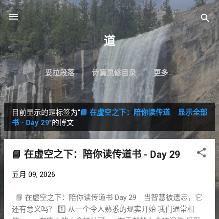
跳至主要内容
道
妥拉段落
诗篇灵修目录
更多…
目前显示的是标签为“
📘 在虚空之下：陪你读传道
显示全部
博
书 - Day 29
”的博文
文
📘 在虚空之下：陪你读传道书 - Day 29
五月 09, 2026
📘 在虚空之下：陪你读传道书 Day 29｜当智慧被遗忘，它
还有意义吗？ 1️⃣ 从一个令人熟悉的现实开始 我们通常相