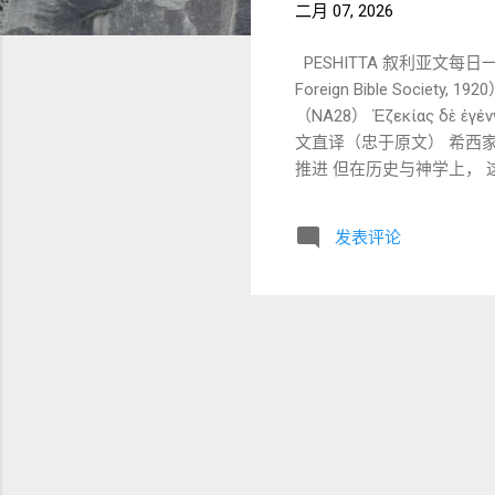
二月 07, 2026
PESHITTA 叙利亚文每日一节深
Foreign Bible Society, 1920） ܚܙܩܝܐ ܐܰܘܠܶܕ݂ ܠܡܢܫܐ ܡܢܫܐ ܐܰܘܠܶܕ݂ ܠܐܡܘܢ ܐܡܘܢ ܐܰܘܠܶܕ݂ ܠܝܘܫܝܐ （从右至左阅读） 2) 
（NA28） Ἑζεκίας δὲ ἐγέννη
文直译（忠于原文） 希西家
推进 但在历史与神学上， 这
为参照 。 1️⃣ ܚܙܩܝܐ / ܡܢܫܐ / ܐܡܘܢ / ܝܘܫܝܐ （Ḥizqiyā / Mnaššē / ʾAmōn / Yōšiyyā） 词性 ：专有名词（人名） 特点：
Syriac 拼写与希伯来文
发表评论
良”， 而是呈现出 断裂与反转并存的历史现实 。 2️⃣ ܐܰܘܠܶܕ݂ (ʾaw
三人称阳性单数 词根 ：ܝܠܕ (y-l-d) 基本义 ： 使出生、使生成 → “生了” 对应 Greek ：ἐγέννησεν 📌 在本节中的神学效果：
同一个“生成”动词 连接 
而立刻中断。 3️⃣ 玛拿西（ܡܢܫܐ / Μανασσῆ） 在希伯来圣经中： 是犹大历史上 最邪恶的君王之一 （王下 21） 引入偶像、
流无辜人的血 📌 但《历代志