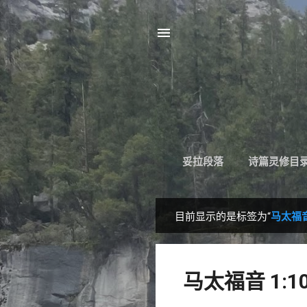
妥拉段落
诗篇灵修目
目前显示的是标签为“
马太福音 
博
文
马太福音 1:1