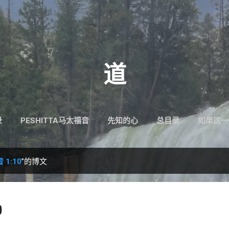
跳至主要内容
道
录
PESHITTA马太福音
先知的心
总目录
如果这一
1:10
”的博文
0