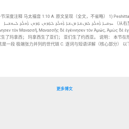
度注释 马太福音 1:10 A. 原文呈现（全文，不省略） 1) Peshitta Syri
Greek 原文
σεν τὸν Μανασσῆ, Μανασσῆς δὲ ἐγέννησεν τὸν Ἀμώς, Ἀμὼς δὲ ἐγέ
生了玛拿西； 玛拿西生了亚们； 亚们生了约西亚。 说明： 本节在
是一段 极端张力并列的世代链 C. 逐词与短语详解（核心部分） 以下仍以 S
原名高度一致 这一链条涵盖了 改革—败坏—败坏—改革 的剧烈震荡 📌 
led) 转写 ：ʾawled 词性 ：动词，Aphel（使役）完成式，第
高度敬虔的希西家 与 极端败坏的玛拿西 ➡ 这不是赞同败坏， 而是宣
更多博文
下 33》同时记载： 他在被掳中悔改、蒙怜悯归回 。 ➡ ...