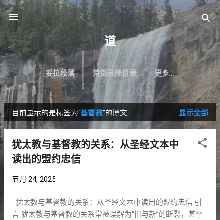
跳至主要内容
道
妥拉段落
诗篇灵修目录
更多…
目前显示的是标签为“
基督教
”的博文
显示全部
博
文
犹太教与基督教的关系：从圣经文本中
读出的盟约忠信
五月 24, 2025
犹太教与基督教的关系：从圣经文本中读出的盟约忠信 引
言 犹太教与基督教的关系常被误解为“旧与新”的断裂，甚至