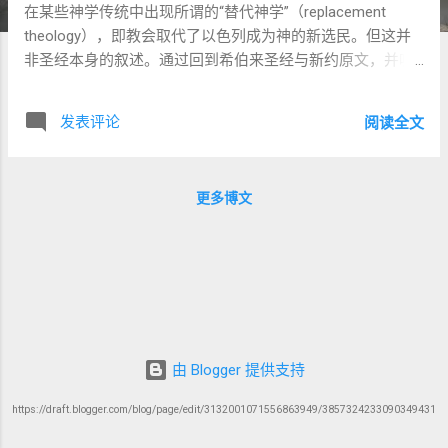
在某些神学传统中出现所谓的“替代神学”（replacement
theology），即教会取代了以色列成为神的新选民。但这并
非圣经本身的叙述。通过回到希伯来圣经与新约原文，并吸
取约拿单·萨克斯（Rabbi Jonathan Sacks）关于《利未记》
的评论，我们将看到： 神对以色列的盟约从未废弃，而基督
发表评论
阅读全文
教的根也深深植于犹太的信仰之中。 一、耶稣与使徒：犹太
传统中的延续者 路加是否是外邦人？ 传统上，有些人认为
《路加福音》和《使徒行传》的作者路加是外邦人，但从文
更多博文
本与语境来看，这一假设缺乏坚实基础： 他深谙犹太圣经与
圣殿习俗，用希腊文准确引用七十士译本； 他在《使徒行
传》中熟悉节期与会堂传统，从未以“我们”和犹太人做区分；
哥林多后书11:22与腓立比书3:5说明保罗的同工多为犹太人。
因此，路加极有可能是犹太人，而非传统所说的“第一个外邦
作者”。这也再次强调： 新约不是“非犹太传统”的文献，而是
犹太背景中的弥赛亚启示 。 新约所有的作者与主要人物（包
由 Blogger 提供支持
括耶稣、彼得、雅各、约翰、保罗） 全部都是犹太人 ，他们
的信仰、行为与语言深深扎根于托拉、先知书与圣殿的敬拜
https://draft.blogger.com/blog/page/edit/3132001071556863949/3857324233090349431
系统中。 保罗：从未放弃犹太身份 “我是希伯来人所生的希
伯来人……按律法说我是法利赛人。”（腓立比书3:5） “我在神