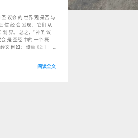
 神圣 议会 的 世界 观 是否 与
正 信 经 会 发现： 它们 从
 它 划 界。 总之，“ 神圣 议
议会 是 圣经 中的 一个 概
经文 例如： 诗篇 82: 1 ：“
 宝座 上， 天上 众 天 军 站在
 看待 此 观？ 三大 归正 信 经
阅读全文
》（ 1689）， 都 未 提及“
他 地方 有所 否定 呢？ 1.
真神…… 惟独 他 不死， 住在 无
在 被 称为 elohim 的 被
边， 作 中 保， 并 将 ...