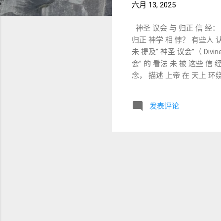
六月 13, 2025
神圣 议会 与 归正 信 经： 并
归正 神学 相 悖？ 有些人 认
未 提及“ 神圣 议会”（ Divi
会” 的 看法 未 被 这些 信
念， 描述 上帝 在 天上 环绕 众
神 站在 神 的 会 中， 在 众 
他 左右……” 约 伯 记 1: 6
发表评论
——《 威 斯 敏 斯 特 信条
神圣 议会” 或 相关 名词（ 如
承认 神 的 独 一 性， 但 不
人 的 光 中……” ——《 第二
造 灵 体（ 见 诗 82: 6）。