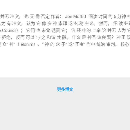
无 冲突， 也 无 需 否定 作者： Jon Moffitt 阅读 时间 约 5 分钟
为 有 冲突， 认为 它 像 多 神 崇拜 或 玄 秘 主义。 然而， 细 读 归
ne Council）； 它们 也 未曾 谴责 它； 信 经 中的 上帝 论 并无 人为
 经 拒绝， 反而 可以 与 之 和谐 共 融。 什么 是 神圣 议会 观？ 神圣 
“ 神”（ elohim）、“ 神 的 众 子” 或“ 圣者” 当中 统治 审判。 核心 
神 中 施行 审判。” 列 王 纪 上 22: 19– 22 ：“ 我 看见 耶和华 坐在
；2: 1 ：“ 有 一天， 神 的 众 子 来到 耶和华 面前……” 归正 信 经 如何
》（ 1647）、《 比利 时 信条》（ 1561） 和《 第二 伦敦 浸信会 信条
 elohim、“ 神 的 众 子”、 天上 议会 等）。 那么， 它们 是否 在 其
 否认 其他 被 称为“ 神” 的 存在 “ 我们 主 我们 的 上帝 独 一 永生 
 伦敦 浸信会 信条》 2.1 这 明确 宣告 一 神 信仰， 却 不 否认 圣经 中 存
更多博文
 2. 承认 天使 存在， 但 未 否定 更 广 的 属 灵 宇宙 “ 他 升天 坐在 父 右