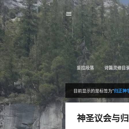
妥拉段落
诗篇灵修目
目前显示的是标签为“
归正神
博
文
神圣议会与归