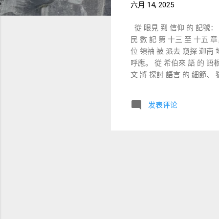
六月 14, 2025
從 眼見 到 信仰 的 記號：〈
民 數 記 第 十三 至 十五 章，
位 領袖 被 派去 窺探 迦南 地， 結尾 卻是 關於 衣
呼應。 從 希伯來 語 的 語
文 將 探討 語言 的 細節、 
「 探 地」 的 字眼：「 וַיָּתוּרוּ」（ Vayaturu） 背後 的 意義 在 民 數 記 13: 2 中， 神 說： 「 你要 打發 人去 窺探（ וְיָתֻרוּ）
我 所 賜給 以色列人 的 迦南 地。」 這裡 使用 的 動詞 是 וּר
发表评论
「 窺探」 一 詞 רָגַל （ ragal ）。 這 並非 偶然， 而是 強調 一種「 視覺 判斷 與 主觀 詮釋」 的 行動。 與 之 呼應， 民 數
記 15: 39 談到 流蘇 時 說： 「 你們 看見（ וּרְאִיתֶם） 這 流蘇， 就要 記念 
ה （ ra’ah ， 觀看）， 同樣 出 現在 探 子 觀察 土地 的 敘述 中。 由此可見， 從一 開始 的「 觀看 那 地」， 到 結尾 的「
觀看 流蘇」， 兩者 以 視覺 
是 要 引導 他們 記念 神 的 誡 命 並 遵行。 三、 偏
不可 隨從 你們 心中 所 慾 的、