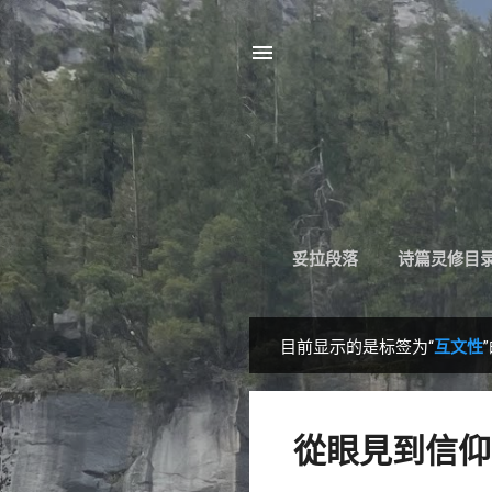
妥拉段落
诗篇灵修目
目前显示的是标签为“
互文性
博
文
從眼見到信仰