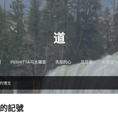
跳至主要内容
道
录
PESHITTA马太福音
先知的心
总目录
如果这一
”的博文
的記號