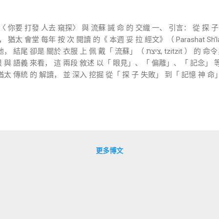
 你要 打發 人去 窺探〉 與 流蘇 誡 命 的 交織 一、 引言： 從 探 子
 猶太 會堂 每年 按 次 閱讀 的《 本週 妥 拉 經文》（ Parashat Sh’la
服 上 佩 戴「 流蘇」（ צִיצִת, tzitzit ） 的 命令， 看似 無關， 實則 彼此
根 與 語義 來看， 這 兩段 敘述 以「 眼見」、「 偏離」、「 記念」 
猶太 傳統 的 解讀， 並 深入 挖掘 從「 探 子 失敗」 到「 記憶 神 命
תּ （ tur ）， 意 為「 尋 察、 探索」， 而 非 聖經 中 更 常見 的
耶和華 的 一切 誡 命。」 這裡 使用 的 語根 ר- א-
為 線索 串聯 起來。 然而， 探 子 觀看 土地 引發 恐懼 與 背叛； 而
更多博文
離 與「 行 邪淫」： ז- נ- ה 的 語義 連結 民 數 記 15: 39 繼續 說： 「...
 眼中 所 看 的 ...