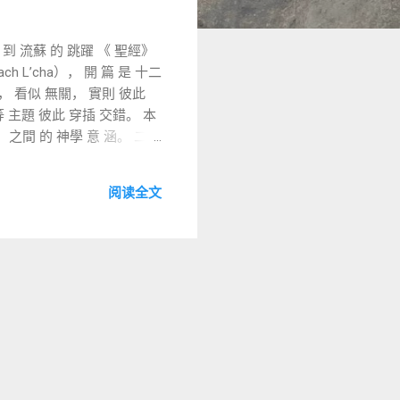
 到 流蘇 的 跳躍 《 聖經》
ch L’cha）， 開 篇 是 十二
等 主題 彼此 穿插 交錯。 本
」 之間 的 神學 意 涵。 二、
阅读全文
 神 命 百姓 觀看 流蘇， 則