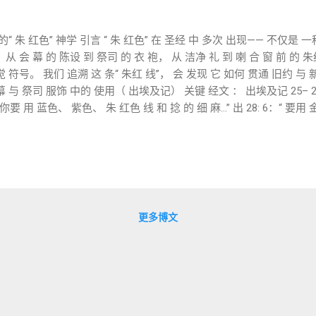
“ 朱 红色” 神学 引言 “ 朱 红色” 在 圣经 中 多次 出现—— 不仅是 
 从 会 幕 的 陈设 到 祭司 的 衣 袍， 从 洁净 礼 到 喇 合 窗 前 的 
觉 符号。 我们 追溯 这 条“ 朱红 线”， 会 发现 它 如何 贯通 旧约 与
幕 与 祭司 服饰 中的 使用（ 出埃及记） 关键 经文 ： 出埃及记 25– 2
“ 你要 用 蓝色、 紫色、 朱 红色 线 和 捻 的 细 麻...” 出 28: 6：“ 要
朱 红色 是 构 建 会 幕 与 圣职 服饰 的 三 种 主 色 之一。 犹太 传统（ 
。 它 与 蓝色（ 属 天） 和 紫色（ 君权） 并列， 代表 人类 的 有限 
 民 数 记） 关键 经文 ： 利 未 记 14: 4– 6： 大麻 风 洁净 礼 民 数 
材料 一同 焚烧， 成为 从 死亡 与 污秽 中 洁净 的 仪式。 朱红 线 象征
卑） 形成 象征 性的 洁净 过程。 三、 朱 红色 作为 保护 与 立 约 
 亚 记 2: 18：“ 你要 把 这 条 朱红 线 系 在 你 所 缒 我们 下去 的 窗户
更多博文
， 被 指示 用 朱红 线 标记 她的 家。 这 与 出埃及记 12 章 的 逾越
 希伯来 书 11: 31 ...