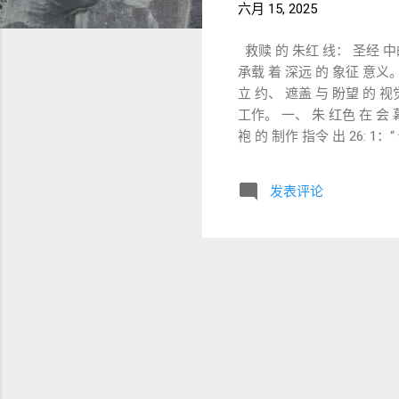
六月 15, 2025
救赎 的 朱红 线： 圣经 中的
承载 着 深远 的 象征 意义。
立 约、 遮盖 与 盼望 的 视
工作。 一、 朱 红色 在 会 
袍 的 制作 指令 出 26: 1：
色 线... 做 以 弗 得。” 
征 罪、 血 与 属地 的 生命
发表评论
色 与 洁净 礼仪（ 利 未 记 与
材料 之一 为 朱红 线 这些 
柏木（ 坚固）、 牛膝 草（ 谦
书 亚 记） 关键 经文 ： 约 书
女子， 接待 了 以色列 探 子
与 救 恩 的 象征。 新约 评价 ：