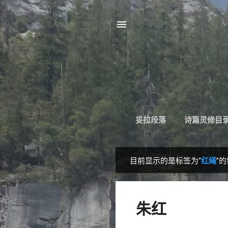
妥拉段落
诗篇灵修目
目前显示的是标签为“
红绳
”
博
文
朱红