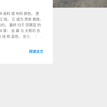
一种 染料 或 布料 颜色， 更
朱红 线， 它 成为 贯穿 救赎、
 新约， 最终 归于 弥赛亚 的
8 章： 会 幕 与 大祭司 衣
用 金 线 和 蓝色、 紫色、 朱 红
如 拉 希 注释） 指出， 朱红 象
与 洁净 的 需要。 二、 朱 红
阅读全文
记 19: 6： 红 母牛 焚烧 的
 人类 的 罪 与 血， 与 香
的 记号： 喇 合 的 线（ 约
 上...” 喇 合， 一位 外 邦
 节 血迹 相 呼应， 是 信心