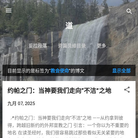
跳至主要内容
道
妥拉段落
诗篇灵修目录
更多…
目前显示的是标签为“
教会使命
”的博文
显示全部
博
文
约帕之门：当神要我们走向“不洁”之地
九月 07, 2025
📍约帕之门：当神要我们走向“不洁”之地 ——从约拿到彼
得，跨越旧新约的外邦宣教之门 引言：一个你以为不重要的
地名 在读圣经时，我们很容易跳过那些看似无关紧要的地