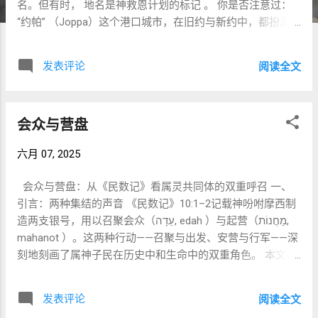
名。但有时， 地名是神救恩计划的标记 。 你是否注意过：
“约帕” （Joppa）这个港口城市，在旧约与新约中，都扮演了
惊人的相似角色？ 在旧约中，先知约拿从约帕逃避神，要躲
开向外邦大城尼尼微宣教的使命。 在新约中，使徒彼得从约
发表评论
阅读全文
帕起身，被差派到外邦人哥尼流家，正式向外邦世界传福
音。 这不是巧合，而是圣经叙事的设计。 约帕是一个“门口”
——将以色列人推向外邦的门口 。 一、约拿：逃出约帕，逃
会众与营盘
避神的怜悯 “约拿却起来逃往他施去躲避耶和华。他下到约
帕，遇见一只船…”（约拿书 1:3） 当神呼召约拿去外邦尼尼微
六月 07, 2025
宣讲悔改信息时，约拿却选择逃跑，从约帕登船往相反方向
去。 他不是怕失败，而是 怕他们会悔改成功 （参约拿书4
会众与营盘：从《民数记》看属灵共同体的双重呼召 一、
章）——因为他不愿意神怜悯那些他认为不配的人。 约帕，
引言：两种集结的声音 《民数记》10:1–2记载神吩咐摩西制
成了他逃避神使命的出口。 二、彼得：出发约帕，进入神的
造两支银号，用以召聚会众（עֵדָה, edah ）与起营（מַחֲנוֹת,
新工场 “你现在打发人往约帕去…”（使徒行传 10:5） 彼得在
mahanot ）。这两种行动——召聚与出发、安营与行军——深
约帕的皮匠西门家中祷告时，看到一个异象：天开了，一块
刻地刻画了属神子民在历史中和生命中的双重角色。 本文将
大布降下，里面有律法中不洁的动物。神说： “神所洁净的，
探讨希伯来语“עֵדָה”（会众）与“מַחֲנוֹת”（营盘）之间的语言
你不可当作俗物。” （徒10:15） 这不仅是饮食律法的放宽，
与神学差异，借助犹太传统与拉比教导（特别是索洛维契克
更是向彼得宣布： 外邦人也在神的拯救计划中 。紧接着，他
发表评论
阅读全文
与萨克斯拉比）的洞见，并思考新约中共同体观的延续与实
被差遣到哥尼流家——历史上 第一位正式归信的外邦信徒家