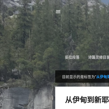
妥拉段落
诗篇灵修目
目前显示的是标签为“
从伊甸
博
文
从伊甸到新耶