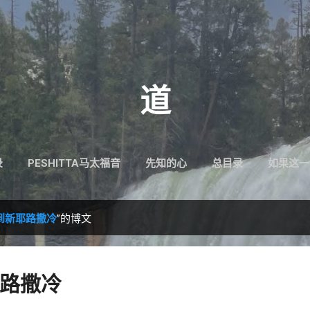
跳至主要内容
道
录
PESHITTA马太福音
先知的心
总目录
如果这一
到新耶路撒冷
”的博文
路撒冷