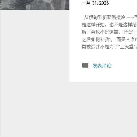
一月 31, 2026
从伊甸到新耶路撒冷 ——圣
是这样开始，也不是这样结
后一幕也不是逃离， 而是 
之后如何补救”， 而是 神
类被造并不是为了“上天堂”
造人， 使他们管理……”（创
界仍有“未被开发的空间” 
发表评论
落没有取消使命，只是扭曲了
力变成压迫 文化变成偶像
历史，而是进入其中、修复
而是为了： “地上的万族都
世界 安息日不是停止工作
消以色列，而是完成以色列
败的使命重新背负起来 。 
新创造已经开始的标志 。 
它是圣经中 最反逃离的一卷书 