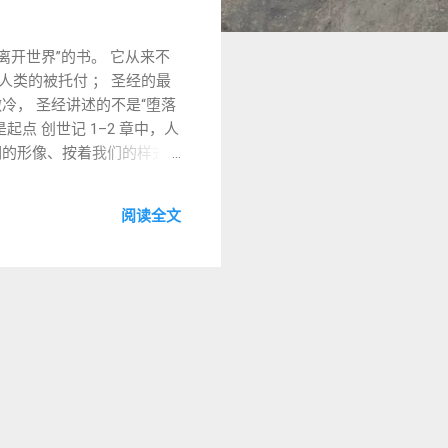
离开世界”的书。 它从来不
人类的被托付 ； 圣经的最
冷， 圣经讲述的不是“堕落
点 创世记 1–2 章中，人
我们的形像、按着我们的样式
工程 。 人被赋予治理权 世
命—成长—完成 。 二、堕
阅读全文
去了 正确治理的方向 。 权
盟约的路径： 不是毁掉人类
蒙召，不是为了逃离世界，
法不是逃离现实 圣殿不是拒绝
暴君。 四、弥赛亚不是取
忠仆、代表者的身份， 把失
“灵魂得救的证明”， 而是
日逃生指南”， 但事实上，