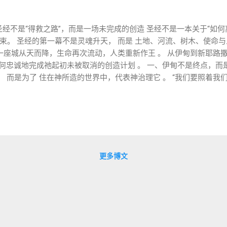
经不是“得救之路”，而是一场未完成的创造 圣经不是一本关于“如何
束。 圣经的第一幕不是灵魂升天， 而是 土地、河流、树木、使命与
一座城从天而降，生命再次流动，人类重新作王 。 从伊甸到新耶路撒
如何忠诚地完成祂起初未被取消的创造计划 。 一、伊甸不是终点，而是起
， 而是为了 住在神所造的世界中，代表神治理它 。 “我们要照着
 1:26） 伊甸园不是人类的最终居所， 而是 训练场、起点、未完成的
文化与秩序需要被扩展 圣经一开始就不是“完美—失败—补救”， 而是 使
方式 创世记 3 章之后， 人类没有失去“治理世界”的角色， 而是失
 城市变成巴别 但即便如此，神并没有撤回祂的呼召。 祂选择了一条
它。 三、以色列：不是“备选方案”，而是承载使命的群体 亚伯拉罕
要因你得福。” 以色列的故事不是排他性的， 而是 代表性的 。 律
更多博文
 它们都是为了训练一群人， 学习如何在神同在中治理世界，而不成为
的使命 新约中的耶稣并不是来“换一套系统”， 而是以以色列之王、
他拒绝用暴力作王 他拒绝通过妥协得荣耀 他用忠诚走过死亡 复活不是
五、启示录不是世界的毁灭，而是世界的更新 启示录最常被误读为“末
。...