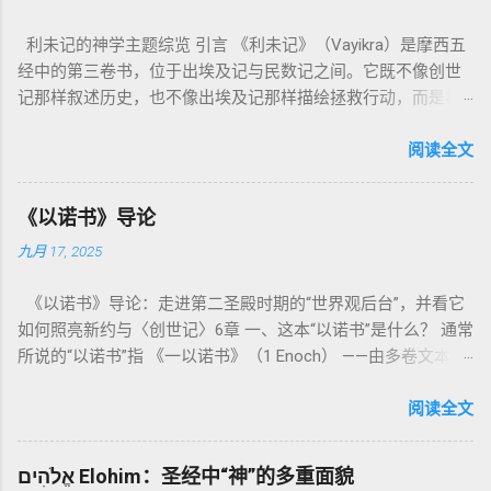
利未记的神学主题综览 引言 《利未记》（Vayikra）是摩西五
经中的第三卷书，位于出埃及记与民数记之间。它既不像创世
记那样叙述历史，也不像出埃及记那样描绘拯救行动，而是将
焦点集中在 圣洁、礼仪、献祭与与神同居的生活准则 上。尽管
内容看似仪式化，《利未记》却揭示了 神的临在如何规范人类
阅读全文
社会与属灵生活 。 一、神的圣洁与人的回应 “你们要圣洁，因
为我耶和华你们的神是圣洁的。”（利未记19:2） 这节经文构成
《以诺书》导论
整卷书的中心神学。希伯来文“קָדוֹשׁ”（kadosh）不仅意味着道
九月 17, 2025
德上的圣洁，更意味着“分别出来”、“归属于神”。 《利未记》教
导人如何通过祭献、饮食、节期、社会正义等方面在实际生活
《以诺书》导论：走进第二圣殿时期的“世界观后台”，并看它
中活出“圣洁”。圣洁不仅是内心态度，更是生活方式。 二、献
如何照亮新约与〈创世记〉6章 一、这本“以诺书”是什么？ 通常
祭制度：与神相交的通道 前七章详细描述五种祭： 燔祭
所说的“以诺书”指 《一以诺书》（1 Enoch） ——由多卷文本构
（olah）：全然献上，象征奉献与赎罪； 素祭 （minchah）：
成的犹太启示文学合集，成书于 第二圣殿时期 （约公元前3—1
感恩的麦祭，象征生活之献； 平安祭 （shelamim）：人与神
世纪），虽不在犹太/基督教主流正典之内（ 埃塞俄比亚正教
阅读全文
团契的象征； 赎罪祭 （chatat）：针对无意之罪的遮盖； 赎愆
视为正典），却在耶稣与使徒的时代 影响极大 。完整文本以
祭 （asham）：针对特定罪行的赔偿与赎回。 这些制度不是单
吉兹语（埃塞俄比亚语） 保存， 死海古卷 出土了多份 阿拉姆
纯宗教仪式，而是 神提供给罪人恢复关系的方式 。 希伯来文
אֱלֹהִים Elohim：圣经中“神”的多重面貌
语 残卷，另有 希腊文 片段，显示其广泛流传。 《一以诺书》