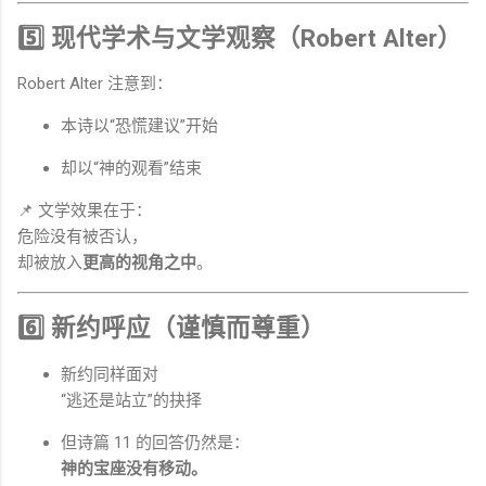
5️⃣ 现代学术与文学观察（Robert Alter）
Robert Alter 注意到：
本诗以“恐慌建议”开始
却以“神的观看”结束
📌 文学效果在于：
危险没有被否认，
却被放入
更高的视角之中
。
6️⃣ 新约呼应（谨慎而尊重）
新约同样面对
“逃还是站立”的抉择
但诗篇 11 的回答仍然是：
神的宝座没有移动。