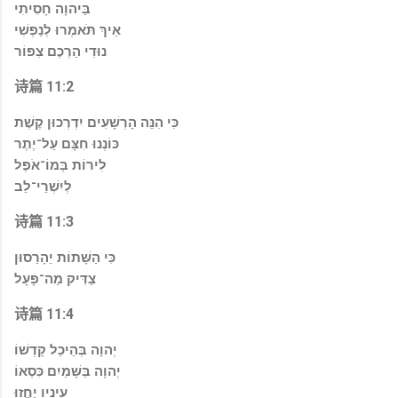
בַּיהוָה חָסִיתִי
אֵיךְ תֹּאמְרוּ לְנַפְשִׁי
נוּדִי הַרְכֶם צִפּוֹר
诗篇 11:2
כִּי הִנֵּה הָרְשָׁעִים יִדְרְכוּן קֶשֶׁת
כּוֹנְנוּ חִצָּם עַל־יֶתֶר
לִירוֹת בְּמוֹ־אֹפֶל
לְיִשְׁרֵי־לֵב
诗篇 11:3
כִּי הַשָּׁתוֹת יֵהָרֵסוּן
צַדִּיק מַה־פָּעָל
诗篇 11:4
יְהוָה בְּהֵיכַל קָדְשׁוֹ
יְהוָה בַּשָּׁמַיִם כִּסְאוֹ
עֵינָיו יֶחֱזוּ