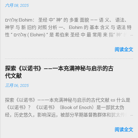
“כפר”（kaphar）意为“遮盖、和解”，显示出神主动设立机制使
六月 08, 2025
大体由五部分组成（作者与年代各异）： 《守望者之书》（1–
祂的子民得洁净并维系同在。 三、祭司制度与敬拜秩序 亚伦与
36） ：叙述堕落天使“ 守望者 ”（Aram. ʿîrîn ，参但4）与人女
他的子孙被设立为祭司，是以色列人与神之间的中保。《利未
אֱלֹהִים Elohim： 圣经 中“ 神” 的 多重 面貌 —— 语 义、 语法、
通婚、巨人（尼非利人）的出现，以及神对其囚禁与审判。
记》强调他们的洁净、服饰、行为都必须与神的圣洁相称。 祭
神学 与 新 旧约 对照 分析 一、 Elohim 的 基本 含义 与 语法 特
《比喻/相似喻之书》（37–71） ：频繁出现“ 那位人子/拣选
司是 圣所的看守者、律法的教导者与百姓的代求者 。他们的失
性 “ אֱלֹהִים ( Elohim) ” 是 希伯来 圣经 中 最 常用 来 指“ 神” 的
者/义者 ”，刻画末世审判与王权。 《天文之书》（72–82） ：
败（如拿答与亚比户擅献凡火）立刻带来神的审判（利10
词汇， 其词 根 是 אֵל ( El) ， 意思 为“ 能力 者” 或“ 有权 柄
阐释**364日“以诺历”**与天体秩序。 《梦异之书》（83–90）
章），显示敬拜的严肃性。 四、洁净与不洁：属灵与社会的界
者”。 ✦ 语法 现象： Elohim 是 一个 复数 形式 （“- im” 后
阅读全文
：以异象回顾以色列史并预示末世。 《以诺书信》（91–108）
限 第11–15章讲述关于食物、疾病（如大麻风）、体液等“洁净
缀）， 但 常 与 单数 动词 搭配 使用， 表示 独 一 真神（ 如 创
：智慧训诫、“祸哉”、义人与恶人的结局等。 提示：另有《二
与不洁”的律例。其目的不是为了迷信或隔离，而是建立 圣洁与
世 记 1: 1）； 在 其他 语 境 中也 可 用于 复数 意义， 如 指 多
以诺书》（斯拉夫文）与《三以诺书》（希伯来文），属更晚
秩序感 ，帮助以色列人活在神的同在中。 “洁净”不是等同于“无
探索《以诺书》——一本充满神秘与启示的古
神、 属 灵 存在、 审判 官 等； 因此， 需 借助 上下文 判断 语
期以诺传统，不等同于《一以诺书》。 二、为什么重要？——
罪”，而是不妨碍与神交往的状态。圣所是神居住之地，进入必
代文献
义 和 神学 定位 。 二、 希伯来 圣经 中 Elohim 的 主要 用法 与
它是新约作者与读者共享的“语境词典” 1）新约中的直接/间接
须经过象征性与礼仪性的预备。 五、赎罪日与神同居的中心 第
三月 06, 2025
示例 分类 类型 用法 说明 示例 经文 含义 1. 真神 指 以色列 的
呼应 犹大书14–15 几乎逐字引 1 Enoch 1:9（“主带着千万圣者
16章描述每年一次的“赎罪日”（Yom Kippur），大祭司进入至
独 一 真神 创 1: 1 独 一 真神（ The God） 2. 假 神 外 邦 民族
降临审判众人”）； 犹6、彼后2:4 关于“犯罪天使被拘禁”与以诺
圣所，用血为圣所与百姓遮罪。 这是整卷《利未记》的神学中
探索《以诺书》——一本充满神秘与启示的古代文献 📜 什么是
所 崇拜 的 神祇 出 20: 3 假 神/ 偶像（ gods） 3. 属 灵 存在
的“深渊囚禁”叙事共振。 彼后2:4 用“ 他他路斯 （Tartarus）”指
心： 神愿意居住在人中间； 罪必须被遮盖才能维持这同在；
《以诺书》？ 《以诺书》（Book of Enoch）是一部犹太伪
神 的 众 子、 天使、 神圣 议会 成员 诗 82: 1, 申 32: 8– 9
天使囚禁之所，贴近以诺传统语境。 福音书/启示录 中的“ 人子
神主动提供遮罪之道（两个祭牲，特别是“为耶和华”的与“归于
经，历史悠久，影响深远，被部分早期基督教群体和犹太传统
神圣 存在（ divine beings） 4. 法官 被 委托 施行 神 审判者 出
来临与天使同来、坐在荣耀宝座审判列国 ”（太24–25；启1、
亚撒泻勒”的）。 这预表...
所珍视。它以圣经中的以诺（Enoch）——亚当的七世孙、挪亚
22: 8– 9， 诗 82: 6 法官（ judges），可能是神圣议会成员 5. 神
14、19）与《比喻之书》的“人子”母题同一语义场。 恶灵/污鬼
的曾祖父——的名义写成，包含大量关于天使、堕落、审判和弥
阅读全文
权 代表 受托 执行 神 旨意 的 人（ 如 摩西） 出 7: 1 神 的 代言
观 ：以诺将“巨人之灵”为游行污灵的渊源学解释，补给了新约
赛亚的异象。 📖 圣经中的以诺 （创世记 5:24）： “以诺与神同