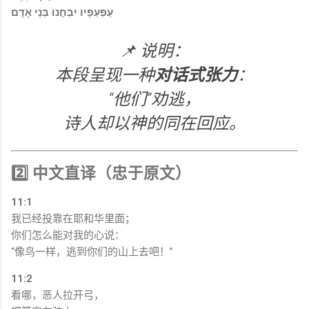
עַפְעַפָּיו יִבְחֲנוּ בְּנֵי אָדָם
📌 说明：
本段呈现一种
对话式张力
：
“他们”劝逃，
诗人却以神的同在回应。
2️⃣ 中文直译（忠于原文）
11:1
我已经投靠在耶和华里面；
你们怎么能对我的心说：
“像鸟一样，逃到你们的山上去吧！”
11:2
看哪，恶人拉开弓，