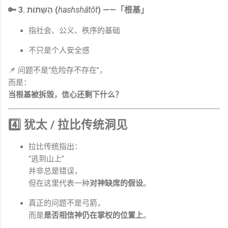
🔑 3. הַשָּׁתוֹת (
hashshātōt
) ——「根基」
指社会、公义、秩序的基础
不只是个人安全感
📌 问题不是“危险存不存在”，
而是：
当根基被拆毁，信心还剩下什么？
4️⃣ 犹太 / 拉比传统洞见
拉比传统指出：
“逃到山上”
并非总是错误，
但在这里代表一种
对神缺席的假设
。
真正的问题不是弓箭，
而是
是否相信神仍在掌权的位置上
。