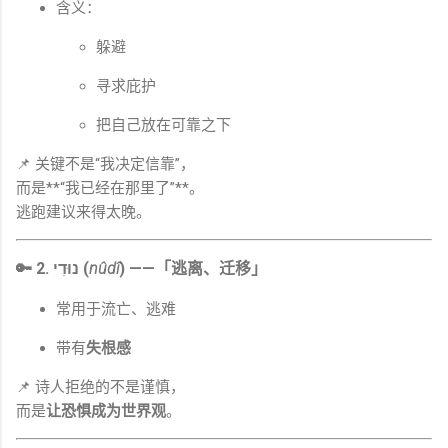
含义：
躲避
寻求庇护
把自己放在可靠之下
📌 关键不是“我决定信靠”，
而是**“我已经在那里了”**。
逃跑建议来得太晚。
🔑 2. נוּדִי (
nûdî
) ——「逃离、迁移」
常用于流亡、逃难
带有
失根感
📌 诗人拒绝的不是谨慎，
而是
让恐惧成为世界观
。