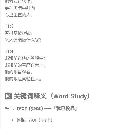
把箭安在弦上，
要在黑暗中射向
心里正直的人。
11:3
若根基被拆毁，
义人还能做什么呢？
11:4
耶和华在他的圣殿中；
耶和华的宝座在天上；
他的眼目观看，
他的眼睑察验世人。
3️⃣ 关键词释义（Word Study）
🔑 1. חָסִיתִי (
ḥāsîtî
) ——「我已投靠」
词根
：חסה (ḥ-s-h)